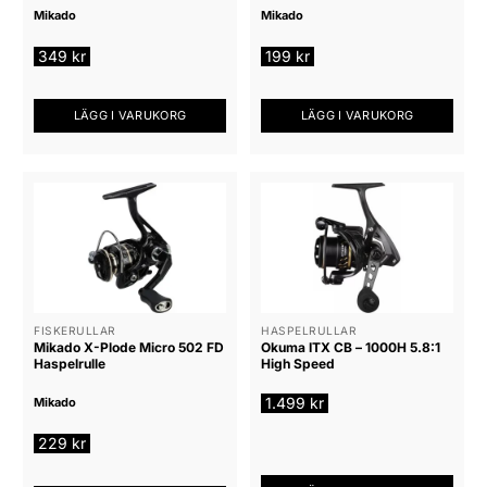
Mikado
Mikado
349
kr
199
kr
LÄGG I VARUKORG
LÄGG I VARUKORG
FISKERULLAR
HASPELRULLAR
Mikado X-Plode Micro 502 FD
Okuma ITX CB – 1000H 5.8:1
Haspelrulle
High Speed
1.499
kr
Mikado
229
kr