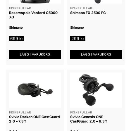
FISKERULLAR
FISKERULLAR
Reservspole Vanford C5000
Shimano FX 2500 FC
XG
Shimano
Shimano
699
kr
299
kr
LÄGG I VARUKORG
LÄGG I VARUKORG
FISKERULLAR
FISKERULLAR
Svivlo Draken ONE CastGuard
Svivlo Genesis ONE
2.0 – 7.3:1
CastGuard 2.0 – 6.3:1