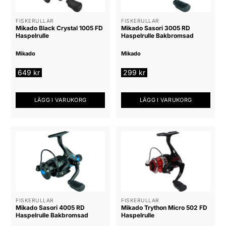
olika
alternativen
FISKERULLAR
FISKERULLAR
kan
Mikado Black Crystal 1005 FD
Mikado Sasori 3005 RD
väljas
Haspelrulle
Haspelrulle Bakbromsad
på
Mikado
Mikado
produktsidan
649
kr
299
kr
LÄGG I VARUKORG
LÄGG I VARUKORG
FISKERULLAR
FISKERULLAR
Mikado Sasori 4005 RD
Mikado Trython Micro 502 FD
Haspelrulle Bakbromsad
Haspelrulle