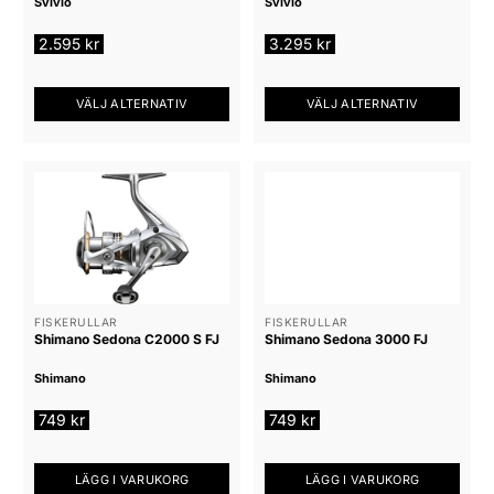
Svivlo
Svivlo
2.595
kr
3.295
kr
VÄLJ ALTERNATIV
VÄLJ ALTERNATIV
Den
Den
här
här
produkten
produkten
har
har
flera
flera
varianter.
varianter.
De
De
olika
olika
alternativen
alternativen
FISKERULLAR
FISKERULLAR
Shimano Sedona C2000 S FJ
Shimano Sedona 3000 FJ
kan
kan
väljas
väljas
Shimano
Shimano
på
på
produktsidan
produktsidan
749
kr
749
kr
LÄGG I VARUKORG
LÄGG I VARUKORG