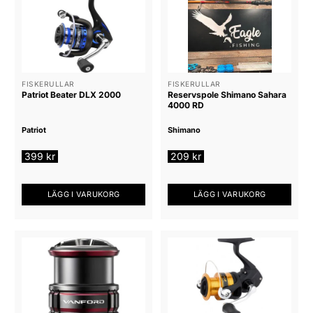
FISKERULLAR
FISKERULLAR
Patriot Beater DLX 2000
Reservspole Shimano Sahara
4000 RD
Patriot
Shimano
399
kr
209
kr
LÄGG I VARUKORG
LÄGG I VARUKORG