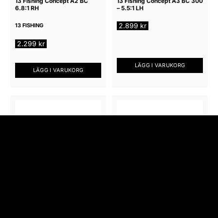
13 Fishing Concept A2 BC
13 Fishing Concept A3 BC 300
6.8:1 RH
– 5.5:1 LH
2.899
kr
13 FISHING
2.299
kr
LÄGG I VARUKORG
LÄGG I VARUKORG
ISFISKERULLAR
FISKERULLAR
13 Fishing Descent Gen 2 Alu
13 Fishing Inception BC 6.6:1
Inline Isfiskerulle 2.7:1 LH
2LH
13 FISHING
13 FISHING
849
kr
1.699
kr