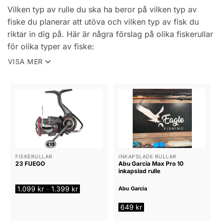
Vilken typ av rulle du ska ha beror på vilken typ av
fiske du planerar att utöva och vilken typ av fisk du
riktar in dig på. Här är några förslag på olika fiskerullar
för olika typer av fiske:
VISA MER
Haspelrulle: En haspelrulle är en mångsidig rulle som
passar för många typer av fiske. Den är lätt att
använda och passar både för nybörjare och mer
erfarna fiskare. Haspelrullar finns i olika storlekar och
modeller för att passa olika typer av fisk och
fiskestilar.
Spinnrulle: En spinnrulle används ofta för lättare fiske
FISKERULLAR
INKAPSLADE RULLAR
efter fiskar som abborre, gädda och öring. Spinnrullen
23 FUEGO
Abu Garcia Max Pro 10
inkapslad rulle
är lätt att använda och ger en jämn och fin utväxling.
Prisintervall:
1.099
kr
1.399
kr
Baitcastingrulle: En baitcastingrulle används främst för
–
Abu Garcia
1.099 kr
till
fiske efter större fiskar som gös, abborre, gädda och
649
kr
1.399 kr
havsfiskar. Baitcastingrullen ger en hög utväxling och