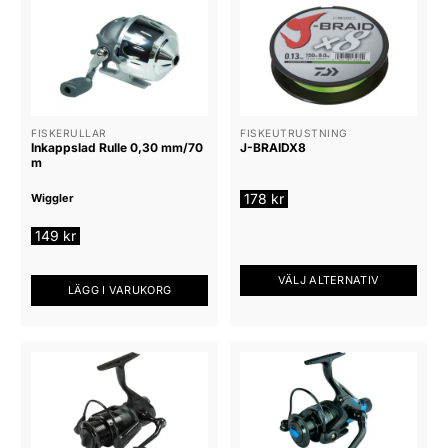
att välja rätt rulle för ditt fiske
FISKERULLAR
FISKEUTRUSTNING
Inkappslad Rulle 0,30 mm/70
J-BRAIDX8
m
178
kr
Wiggler
149
kr
VÄLJ ALTERNATIV
LÄGG I VARUKORG
Den
här
produkten
har
flera
varianter.
De