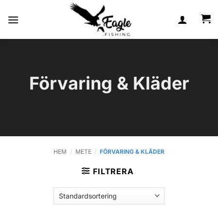
Skip
to
content
Förvaring & Kläder
HEM
/
METE
/
FÖRVARING & KLÄDER
FILTRERA