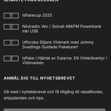
Isfiskecup 2025
09
jan
Inga
kommentarer
Nödradio Vev / Solcell AM/FM Powerbank
03
till
feb
Isfiskecup
inkl USB
2025
Inga
kommentarer
Utforska Siljans Vildmark med Johnny
31
till
jan
Nödradio
Svadlings Guidade Fisketurer!
Vev
/
Inga
Solcell
kommentarer
Isfiske i Hjärtat av Dalarna: Ett Vinteräventyr i
19
till
AM/FM
dec
Utforska
Powerbank
Vildmarken
Siljans
inkl
Vildmark
Inga
USB
med
kommentarer
till
Johnny
ANMÄL DIG TILL NYHETSBREVET
Isfiske
Svadlings
i
Guidade
Hjärtat
Fisketurer!
av
Dalarna:
Gå med i nyhetsbrevet och få tillgång till rabattkoder,
Ett
Vinteräventyr
erbjudanden och tips.
i
Vildmarken