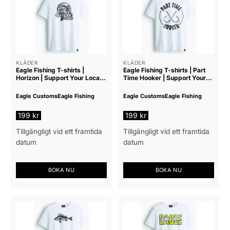
har
har
flera
flera
varianter.
varianter.
De
De
olika
olika
alternativen
alternativen
KLÄDER
KLÄDER
Eagle Fishing T-shirts |
Eagle Fishing T-shirts | Part
kan
kan
Horizon | Support Your Local
Time Hooker | Support Your
väljas
väljas
Tackle Shop
Local Tackle Shop
på
på
Eagle Customs
Eagle Fishing
Eagle Customs
Eagle Fishing
produktsidan
produktsidan
199
kr
199
kr
Tillgängligt vid ett framtida
Tillgängligt vid ett framtida
datum
datum
BOKA NU
BOKA NU
Den
Den
här
här
produkten
produkten
har
har
flera
flera