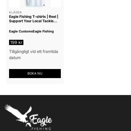
olika
olika
alternativen
alternativen
KLÄDER
Eagle Fishing T-shirts | Reel |
kan
kan
Support Your Local Tackle
väljas
väljas
Shop
på
på
Eagle Customs
Eagle Fishing
produktsidan
produktsidan
199
kr
Tillgängligt vid ett framtida
datum
BOKA NU
Den
här
produkten
har
flera
varianter.
De
olika
alternativen