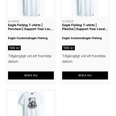
varianter.
varianter.
De
De
olika
olika
alternativen
alternativen
KLÄDER
KLÄDER
Eagle Fishing T-shirts |
Eagle Fishing T-shirts |
kan
kan
Perchest | Support Your Local
PikeGul | Support Your Local
väljas
väljas
Tackle Shop
Tackle Shop
på
på
Eagle Customs
Eagle Fishing
Eagle Customs
Eagle Fishing
produktsidan
produktsidan
199
kr
199
kr
Tillgängligt vid ett framtida
Tillgängligt vid ett framtida
datum
datum
BOKA NU
BOKA NU
Den
Den
här
här
produkten
produkten
har
har
flera
flera
varianter.
varianter.
De
De