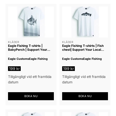
KLÄDER
KLÄDER
Eagle Fishing T-shirts |
Eagle Fishing T-shirts | Fish
BabyPerch | Support Your
chest| Support Your Local
Local Tackle Shop
Tackle Shop
Eagle Customs
Eagle Fishing
Eagle Customs
Eagle Fishing
199
kr
199
kr
Tillgängligt vid ett framtida
Tillgängligt vid ett framtida
datum
datum
BOKA NU
BOKA NU
Den
Den
här
här
produkten
produkten