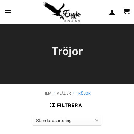
Skip
to
content
Tröjor
HEM
/
KLÄDER
/
TRÖJOR
FILTRERA