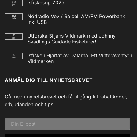
Isfiskecup 2025
09
jan
Inga
kommentarer
Nödradio Vev / Solcell AM/FM Powerbank
03
till
feb
Isfiskecup
inkl USB
2025
Inga
kommentarer
Utforska Siljans Vildmark med Johnny
31
till
jan
Nödradio
Svadlings Guidade Fisketurer!
Vev
/
Inga
Solcell
kommentarer
Isfiske i Hjärtat av Dalarna: Ett Vinteräventyr i
19
till
AM/FM
dec
Utforska
Powerbank
Vildmarken
Siljans
inkl
Vildmark
Inga
USB
med
kommentarer
till
Johnny
ANMÄL DIG TILL NYHETSBREVET
Isfiske
Svadlings
i
Guidade
Hjärtat
Fisketurer!
av
Dalarna:
Gå med i nyhetsbrevet och få tillgång till rabattkoder,
Ett
Vinteräventyr
erbjudanden och tips.
i
Vildmarken