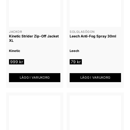
flera
varianter.
De
olika
alternativen
JACKOR
SOLGLASÖGON
Kinetic Strider Zip-Off Jacket
Leech Anti-Fog Spray 30ml
kan
XL
väljas
på
Kinetic
Leech
produktsidan
999
kr
79
kr
LÄGG I VARUKORG
LÄGG I VARUKORG