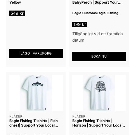
väljas
Yellow
BabyPerch | Support Your
Local Tackle Shop
på
549
kr
Eagle Customs
Eagle Fishing
produktsidan
199
kr
Tillgängligt vid ett framtida
datum
LÄGG I VARUKORG
BOKA NU
Den
här
produkten
har
flera
varianter.
De
olika
alternativen
KLÄDER
KLÄDER
Eagle Fishing T-shirts | Fish
Eagle Fishing T-shirts |
kan
chest| Support Your Local
Horizon | Support Your Local
väljas
Tackle Shop
Tackle Shop
på