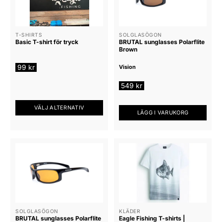
varianter.
De
De
olika
olika
alternativen
alternativen
T-SHIRTS
SOLGLASÖGON
kan
Basic T-shirt för tryck
BRUTAL sunglasses Polarflite
kan
väljas
Brown
väljas
på
på
99
kr
Vision
produktsidan
produktsidan
549
kr
VÄLJ ALTERNATIV
LÄGG I VARUKORG
Den
här
produkten
har
flera
varianter.
De
olika
alternativen
SOLGLASÖGON
KLÄDER
kan
BRUTAL sunglasses Polarflite
Eagle Fishing T-shirts |