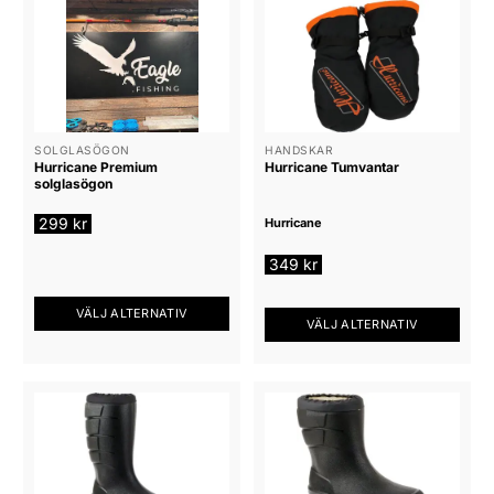
produkten
har
flera
varianter.
De
olika
alternativen
SOLGLASÖGON
HANDSKAR
Hurricane Premium
Hurricane Tumvantar
kan
solglasögon
väljas
på
299
kr
Hurricane
produktsidan
349
kr
VÄLJ ALTERNATIV
VÄLJ ALTERNATIV
Den
Den
här
här
produkten
produkten
har
har
flera
flera
varianter.
varianter.
De
De