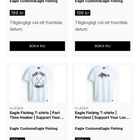
Eagle Customs
Eagle Fishing
Eagle Customs
Eagle Fishing
produktsidan
199
kr
199
kr
Tillgängligt vid ett framtida
Tillgängligt vid ett framtida
datum
datum
BOKA NU
BOKA NU
Den
Den
här
här
produkten
produkten
har
har
flera
flera
varianter.
varianter.
De
De
olika
olika
alternativen
alternativen
KLÄDER
KLÄDER
Eagle Fishing T-shirts | Part
Eagle Fishing T-shirts |
kan
kan
Time Hooker | Support Your
Perchest | Support Your Local
väljas
väljas
Local Tackle Shop
Tackle Shop
på
på
Eagle Customs
Eagle Fishing
Eagle Customs
Eagle Fishing
produktsidan
produktsidan