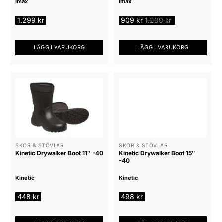
Imax
Imax
produktsidan
produktsidan
1.299
kr
909
kr
1.299
kr
LÄGG I VARUKORG
LÄGG I VARUKORG
SKOR & STÖVLAR
SKOR & STÖVLAR
Kinetic Drywalker Boot 11″ -40
Kinetic Drywalker Boot 15″
-40
Kinetic
Kinetic
448
kr
498
kr