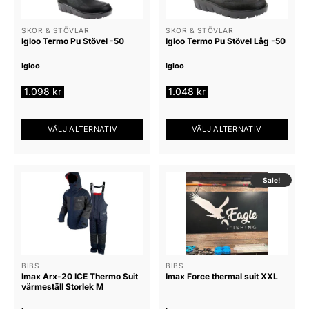
olika
olika
alternativen
alternativen
SKOR & STÖVLAR
SKOR & STÖVLAR
kan
Igloo Termo Pu Stövel -50
Igloo Termo Pu Stövel Låg -50
kan
väljas
väljas
på
Igloo
Igloo
på
produktsidan
produktsidan
1.098
kr
1.048
kr
VÄLJ ALTERNATIV
VÄLJ ALTERNATIV
Den
Den
här
här
produkten
produkten
Sale!
har
har
flera
flera
varianter.
varianter.
De
De
olika
olika
alternativen
alternativen
BIBS
BIBS
Imax Arx-20 ICE Thermo Suit
Imax Force thermal suit XXL
kan
kan
värmeställ Storlek M
väljas
väljas
på
på