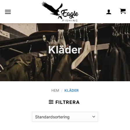
Skip
to
content
Kläder
HEM
/
KLÄDER
FILTRERA