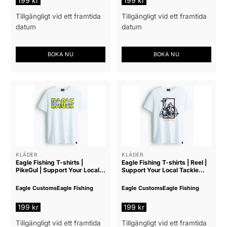
199
kr
199
kr
Tillgängligt vid ett framtida
Tillgängligt vid ett framtida
datum
datum
BOKA NU
BOKA NU
Den
Den
här
här
produkten
produkten
har
har
flera
flera
varianter.
varianter.
De
De
olika
olika
alternativen
alternativen
KLÄDER
KLÄDER
Eagle Fishing T-shirts |
Eagle Fishing T-shirts | Reel |
kan
kan
PikeGul | Support Your Local
Support Your Local Tackle
väljas
väljas
Tackle Shop
Shop
på
på
Eagle Customs
Eagle Fishing
Eagle Customs
Eagle Fishing
produktsidan
produktsidan
199
kr
199
kr
Tillgängligt vid ett framtida
Tillgängligt vid ett framtida