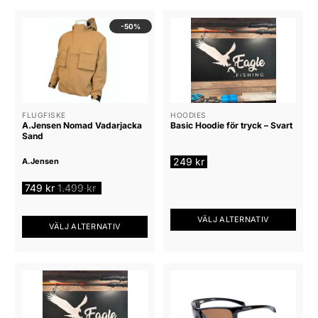
-50%
FLUGFISKE
HOODIES
A.Jensen Nomad Vadarjacka
Basic Hoodie för tryck – Svart
Sand
249
kr
A.Jensen
749
kr
1.499
kr
VÄLJ ALTERNATIV
VÄLJ ALTERNATIV
Den
Den
här
här
produkten
produkten
har
har
flera
flera
varianter.