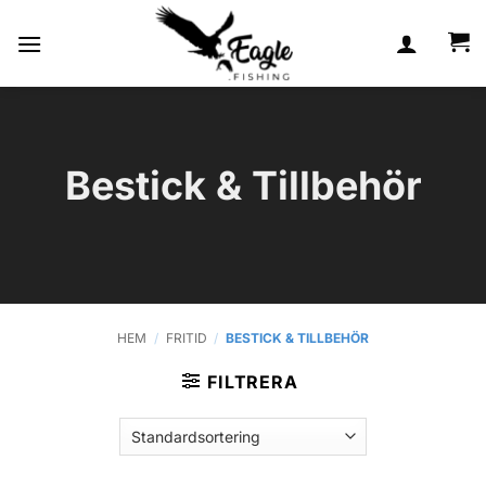
Skip
to
content
Bestick & Tillbehör
HEM
/
FRITID
/
BESTICK & TILLBEHÖR
FILTRERA