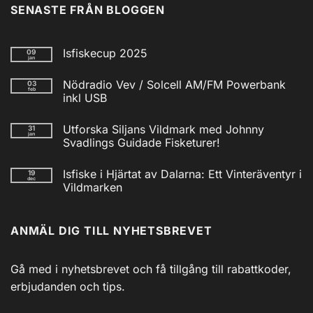
SENASTE FRÅN BLOGGEN
Isfiskecup 2025
09
jan
Inga
kommentarer
Nödradio Vev / Solcell AM/FM Powerbank
03
till
feb
Isfiskecup
inkl USB
2025
Inga
kommentarer
Utforska Siljans Vildmark med Johnny
31
till
jan
Nödradio
Svadlings Guidade Fisketurer!
Vev
/
Inga
Solcell
kommentarer
Isfiske i Hjärtat av Dalarna: Ett Vinteräventyr i
19
till
AM/FM
dec
Utforska
Powerbank
Vildmarken
Siljans
inkl
Vildmark
Inga
USB
med
kommentarer
till
Johnny
ANMÄL DIG TILL NYHETSBREVET
Isfiske
Svadlings
i
Guidade
Hjärtat
Fisketurer!
av
Dalarna:
Gå med i nyhetsbrevet och få tillgång till rabattkoder,
Ett
Vinteräventyr
erbjudanden och tips.
i
Vildmarken