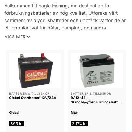
Välkommen till Eagle Fishing, din destination för
förbrukningsbatterier av hög kvalitet! Utforska vårt
sortiment av blycellsbatterier och upptäck varför de är
ett populärt val för båtar, camping, och andra
fritidsapplikationer.
VISA MER
Fördelar med blycellsbatterier:
1. **Kostnadseffektiva**: Blycellsbatterier är vanligtvis
billigare jämfört med andra batterityper, vilket gör dem
till ett attraktivt alternativ för många kunder.
2. **Lång livslängd**: Med rätt underhåll kan
blycellsbatterier ha en lång livslängd och erbjuda
pålitlig strömförsörjning under många år.
BATTERIER & TILLBEHÖR
BATTERIER & TILLBEHÖR
Global Startbatteri 12V/24A
RA12-45 |
3. **Tillförlitliga**: Blycellsbatterier är väl beprövade
Standby-/förbrukningsbatteri
Ritar 12V 45Ah AGM
och har använts under lång tid, vilket ger användarna
Global
Ritar
förtroende för deras prestanda och tillförlitlighet.
4. **Tål kyla**: De är robusta och kan fungera väl
895
kr
2.174
kr
även i kalla klimatförhållanden, vilket gör dem