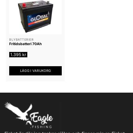
behöver ett batteri för din båt, campingutrustning eller
annan utomhusapplikation, kan du lita på oss för
högkvalitativa produkter till konkurrenskraftiga priser.
Utforska vårt sortiment idag och investera i pålitlig
strömförsörjning för dina äventyr i naturen!
BLYBATTERIER
Fritidsbatteri 70Ah
1.395
kr
LÄGG I VARUKORG