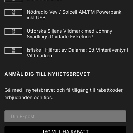
jan
Inga
kommentarer
Nödradio Vev / Solcell AM/FM Powerbank
03
till
feb
Isfiskecup
inkl USB
2025
Inga
kommentarer
Utforska Siljans Vildmark med Johnny
31
till
jan
Nödradio
Svadlings Guidade Fisketurer!
Vev
/
Inga
Solcell
kommentarer
Isfiske i Hjärtat av Dalarna: Ett Vinteräventyr i
19
till
AM/FM
dec
Utforska
Powerbank
Vildmarken
Siljans
inkl
Vildmark
Inga
USB
med
kommentarer
till
Johnny
ANMÄL DIG TILL NYHETSBREVET
Isfiske
Svadlings
i
Guidade
Hjärtat
Fisketurer!
av
Dalarna:
Gå med i nyhetsbrevet och få tillgång till rabattkoder,
Ett
Vinteräventyr
erbjudanden och tips.
i
Vildmarken