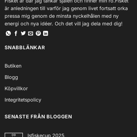
Fisket är där jag tankar själen och finner min ro.Fisket
är anledningen till varför jag genom livet fortsatt orka
pressa mig genom de minsta nyckelhålen med ny
energi och nya idéer. Och det vill jag dela med dig!
SNABBLÄNKAR
Butiken
Blogg
Köpvillkor
Integritetspolicy
SENASTE FRÅN BLOGGEN
Isfiskecup 2025
09