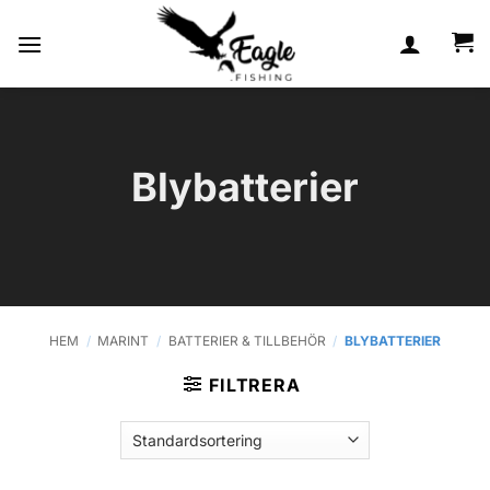
Skip
to
content
Blybatterier
HEM
/
MARINT
/
BATTERIER & TILLBEHÖR
/
BLYBATTERIER
FILTRERA