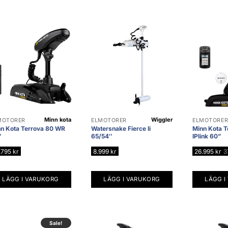
här
produkte
har
flera
varianter.
De
olika
alternativ
kan
väljas
Minn kota
Wiggler
MOTORER
ELMOTORER
ELMOTORE
på
n Kota Terrova 80 WR
Watersnake Fierce Ii
Minn Kota T
produktsi
″
65/54″
IPlink 60”
.795
kr
8.999
kr
26.995
kr
3
LÄGG I VARUKORG
LÄGG I VARUKORG
LÄGG I
Sale!