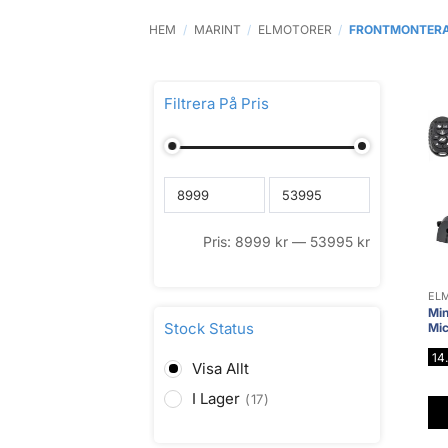
HEM
/
MARINT
/
ELMOTORER
/
FRONTMONTER
Filtrera På Pris
Pris:
8999
kr
—
53995
kr
EL
Min
Stock Status
Mic
14
Visa Allt
I Lager
17