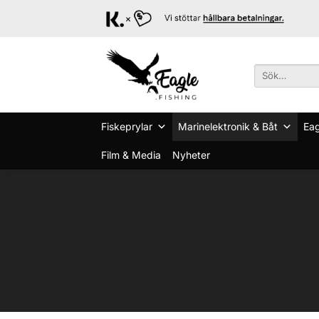
Skip
to
content
Sök
efter:
Fiskeprylar
Marinelektronik & Båt
Eag
Film & Media
Nyheter