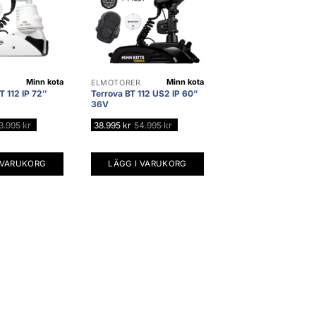
Minn kota
Minn kota
R
ELMOTORER
T 112 IP 72″
Terrova BT 112 US2 IP 60”
36V
3.995
kr
38.995
kr
54.995
kr
 VARUKORG
LÄGG I VARUKORG