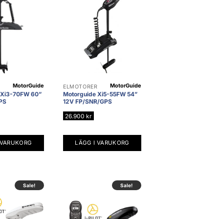
MotorGuide
MotorGuide
R
ELMOTORER
 Xi3-70FW 60”
Motorguide Xi5-55FW 54”
PS
12V FP/SNR/GPS
26.900
kr
 VARUKORG
LÄGG I VARUKORG
Sale!
Sale!