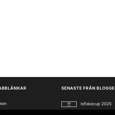
ABBLÄNKAR
SENASTE FRÅN BLOGG
iken
Isfiskecup 2025
09
jan
Inga
gg
kommentarer
03