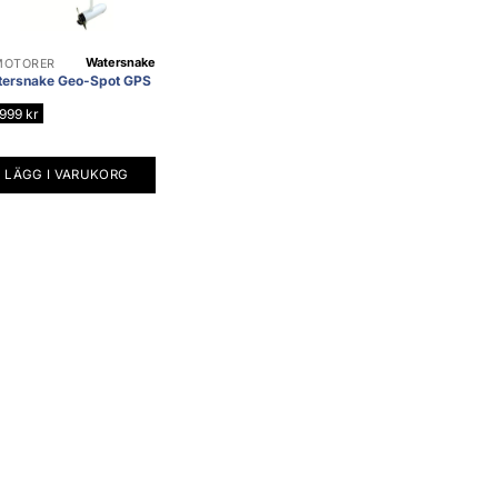
Watersnake
MOTORER
tersnake Geo-Spot GPS
.999
kr
LÄGG I VARUKORG