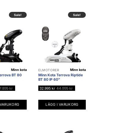
n
Sale!
Sale!
en
Minn kota
Minn kota
R
ELMOTORER
errova BT 80
Minn Kota Terrova Riptide
dan
BT 80 IP 60”
7.895
kr
32.995
kr
44.995
kr
 VARUKORG
LÄGG I VARUKORG