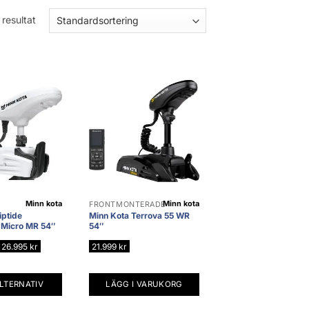
 resultat
Minn kota
Minn kota
R
FRONTMONTERADE
iptide
Minn Kota Terrova 55 WR
 Micro MR 54″
54″
Prisintervall:
26.995
kr
21.999
kr
22.695 kr
till
26.995 kr
LTERNATIV
LÄGG I VARUKORG