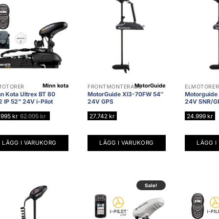
Minn kota
MotorGuide
MOTORER
FRONTMONTERADE
ELMOTORE
n Kota Ultrex BT 80
MotorGuide XI3-70FW 54″
Motorguide
 IP 52” 24V i-Pilot
24V GPS
24V SNR/G
.995
kr
62.995
kr
27.742
kr
24.999
kr
LÄGG I VARUKORG
LÄGG I VARUKORG
LÄGG I
Sale!