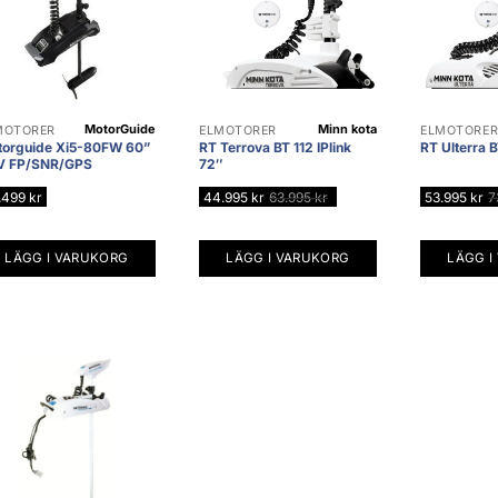
MotorGuide
Minn kota
MOTORER
ELMOTORER
ELMOTORE
torguide Xi5-80FW 60”
RT Terrova BT 112 IPlink
RT Ulterra B
V FP/SNR/GPS
72″
.499
kr
44.995
kr
63.995
kr
53.995
kr
7
LÄGG I VARUKORG
LÄGG I VARUKORG
LÄGG I