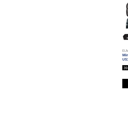
EL
Min
US2
39