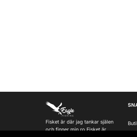
SN
Fisket är där jag tankar själen
But
och finner min ro.Fisket är
Blo