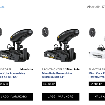
Visar alla 17
ADE
Minn kota
Minn kota
MOTORER
FRONTMONTERADE
ELMOTORE
n Kota Powerdrive
Minn Kota Powerdrive
Minn Kota R
ro 45 MR 54″
Micro 55 MR 54″
PowerDrive
–
.995
kr
14.995
kr
22.695
kr
LÄGG I VARUKORG
LÄGG I VARUKORG
VÄLJ A
Den