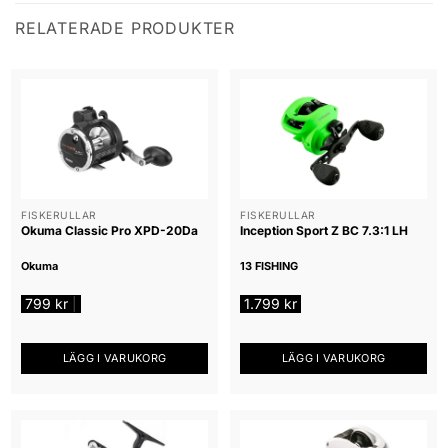
RELATERADE PRODUKTER
FISKERULLAR
FISKERULLAR
Okuma Classic Pro XPD-20Da
Inception Sport Z BC 7.3:1 LH
Okuma
13 FISHING
799
kr
1.799
kr
|
LÄGG I VARUKORG
LÄGG I VARUKORG