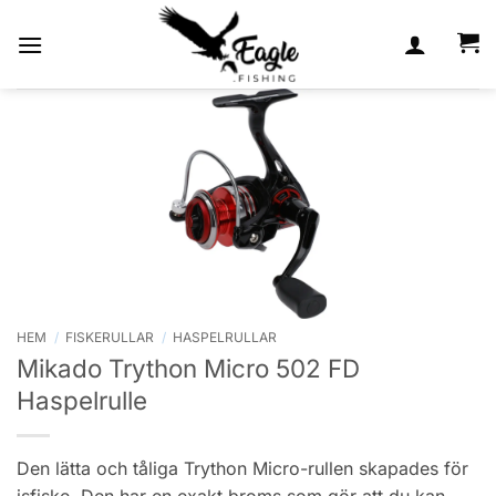
Skip
to
content
HEM
/
FISKERULLAR
/
HASPELRULLAR
Mikado Trython Micro 502 FD
Haspelrulle
Den lätta och tåliga Trython Micro-rullen skapades för
isfiske. Den har en exakt broms som gör att du kan