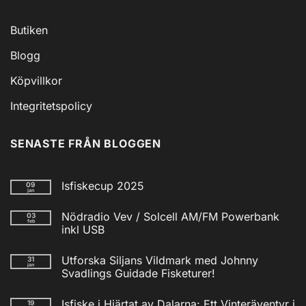
Butiken
Blogg
Köpvillkor
Integritetspolicy
SENASTE FRÅN BLOGGEN
Isfiskecup 2025
09
jan
Inga
kommentarer
Nödradio Vev / Solcell AM/FM Powerbank
03
till
feb
Isfiskecup
inkl USB
2025
Inga
kommentarer
Utforska Siljans Vildmark med Johnny
31
till
jan
Nödradio
Svadlings Guidade Fisketurer!
Vev
/
Inga
Solcell
kommentarer
Isfiske i Hjärtat av Dalarna: Ett Vinteräventyr i
19
till
AM/FM