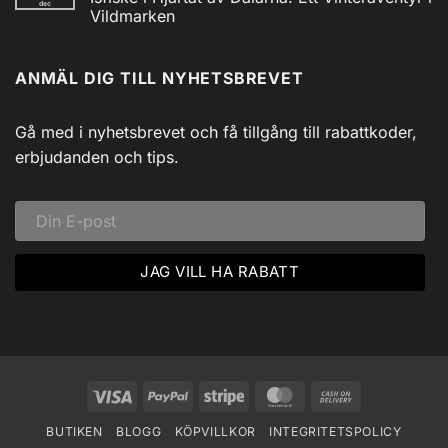
dec
Utforska
Powerbank
Vildmarken
Siljans
inkl
Vildmark
Inga
USB
med
kommentarer
till
Johnny
ANMÄL DIG TILL NYHETSBREVET
Isfiske
Svadlings
i
Guidade
Hjärtat
Fisketurer!
av
Dalarna:
Gå med i nyhetsbrevet och få tillgång till rabattkoder,
Ett
Vinteräventyr
erbjudanden och tips.
i
Vildmarken
Visa
PayPal
Stripe
MasterCard
Cash
On
BUTIKEN
BLOGG
KÖPVILLKOR
INTEGRITETSPOLICY
Delivery