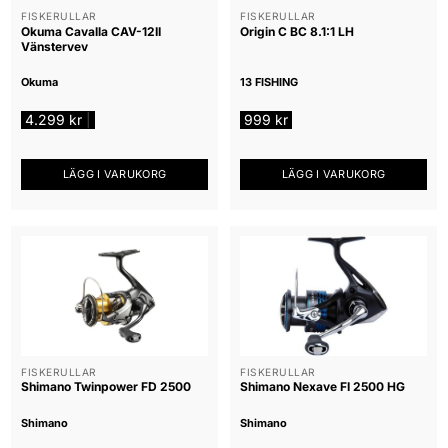
FISKERULLAR
FISKERULLAR
Okuma Cavalla CAV-12II
Origin C BC 8.1:1 LH
Vänstervev
Okuma
13 FISHING
4.299
kr
999
kr
|
LÄGG I VARUKORG
LÄGG I VARUKORG
FISKERULLAR
FISKERULLAR
Shimano Twinpower FD 2500
Shimano Nexave FI 2500 HG
Shimano
Shimano