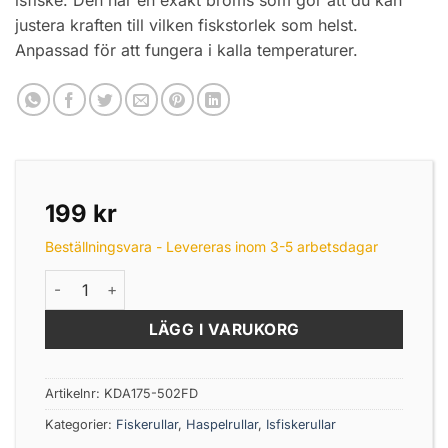
justera kraften till vilken fiskstorlek som helst.
Anpassad för att fungera i kalla temperaturer.
199
kr
Beställningsvara - Levereras inom 3-5 arbetsdagar
Mikado Trython Micro 502 FD Haspelrulle mängd
LÄGG I VARUKORG
Artikelnr:
KDA175-502FD
Kategorier:
Fiskerullar
,
Haspelrullar
,
Isfiskerullar