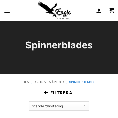
Skip
to
content
Spinnerblades
HEM
/
KROK & SMÅPLOCK
/
SPINNERBLADES
FILTRERA