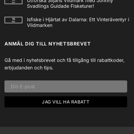
Utforska Siljans Vildmark med Johnny
till
jan
Nödradio
Svadlings Guidade Fisketurer!
Vev
/
Inga
Solcell
kommentarer
Isfiske i Hjärtat av Dalarna: Ett Vinteräventyr i
19
till
AM/FM
dec
Utforska
Powerbank
Vildmarken
Siljans
inkl
Vildmark
Inga
USB
med
kommentarer
till
Johnny
ANMÄL DIG TILL NYHETSBREVET
Isfiske
Svadlings
i
Guidade
Hjärtat
Fisketurer!
av
Dalarna:
Gå med i nyhetsbrevet och få tillgång till rabattkoder,
Ett
Vinteräventyr
erbjudanden och tips.
i
Vildmarken