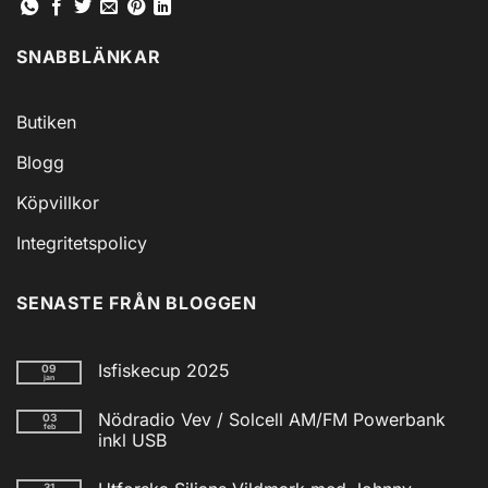
SNABBLÄNKAR
Butiken
Blogg
Köpvillkor
Integritetspolicy
SENASTE FRÅN BLOGGEN
Isfiskecup 2025
09
jan
Inga
kommentarer
Nödradio Vev / Solcell AM/FM Powerbank
03
till
feb
Isfiskecup
inkl USB
2025
Inga
kommentarer
31