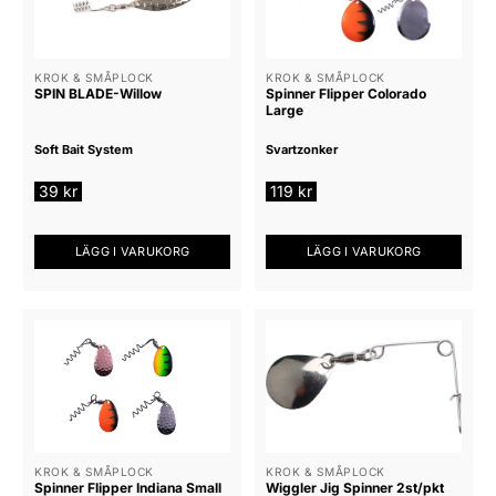
KROK & SMÅPLOCK
KROK & SMÅPLOCK
SPIN BLADE-Willow
Spinner Flipper Colorado
Large
Soft Bait System
Svartzonker
39
kr
119
kr
LÄGG I VARUKORG
LÄGG I VARUKORG
KROK & SMÅPLOCK
KROK & SMÅPLOCK
Spinner Flipper Indiana Small
Wiggler Jig Spinner 2st/pkt