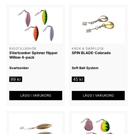
RIGGTILLBEHÖR
KROK & SMÅPLOCK
SVartzonker Spinner flipper
SPIN BLADE-Colorado
Willow 4-pack
Svartzonker
Soft Bait System
99
kr
45
kr
LÄGG I VARUKORG
LÄGG I VARUKORG