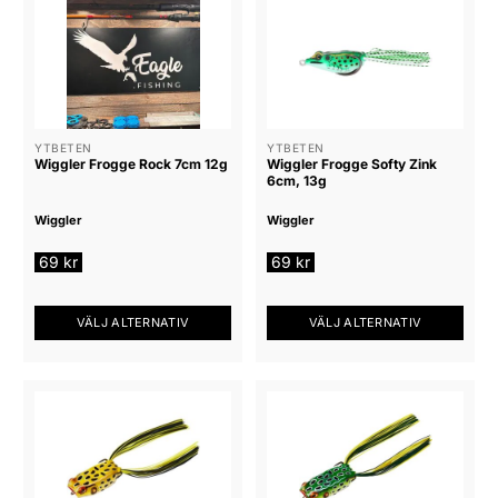
produkten
har
flera
varianter.
De
olika
alternativen
YTBETEN
YTBETEN
Wiggler Frogge Rock 7cm 12g
Wiggler Frogge Softy Zink
kan
6cm, 13g
väljas
på
Wiggler
Wiggler
produktsidan
69
kr
69
kr
VÄLJ ALTERNATIV
VÄLJ ALTERNATIV
Den
Den
här
här
produkten
produkten
har
har
flera
flera
varianter.
varianter.
De
De