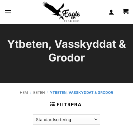
Skip
to
content
Ytbeten, Vasskyddat &
Grodor
HEM
/
BETEN
/
YTBETEN, VASSKYDDAT & GRODOR
FILTRERA