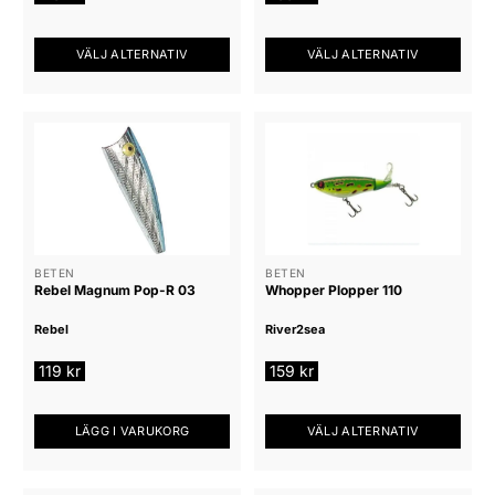
VÄLJ ALTERNATIV
VÄLJ ALTERNATIV
Den
Den
här
här
produkten
produkten
har
har
flera
flera
varianter.
varianter.
De
De
olika
olika
alternativen
alternativen
BETEN
BETEN
Rebel Magnum Pop-R 03
Whopper Plopper 110
kan
kan
väljas
väljas
Rebel
River2sea
på
på
produktsidan
produktsidan
119
kr
159
kr
LÄGG I VARUKORG
VÄLJ ALTERNATIV
Den
här