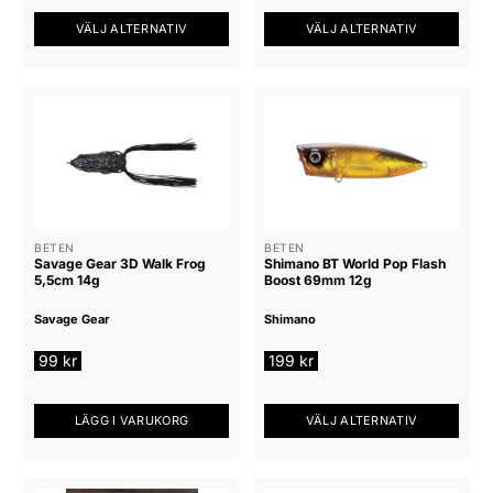
Sväng in på Eagle Fishing så hjälper vi dig med det du
179 kr
VÄLJ ALTERNATIV
VÄLJ ALTERNATIV
behöver!
Den
Den
här
här
produkten
produkten
har
har
flera
flera
varianter.
varianter.
De
De
olika
olika
alternativen
alternativen
BETEN
BETEN
Savage Gear 3D Walk Frog
Shimano BT World Pop Flash
kan
kan
5,5cm 14g
Boost 69mm 12g
väljas
väljas
på
på
Savage Gear
Shimano
produktsidan
produktsidan
99
kr
199
kr
LÄGG I VARUKORG
VÄLJ ALTERNATIV
Den
här