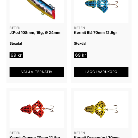
BETEN
BETEN
J:Pod 108mm, 19g, Ø 24mm
Kermit Blå 70mm 12,5gr
Stoxdal
Stoxdal
99
kr
69
kr
VÄLJ ALTERNATIV
LÄGG I VARUKORG
Den
här
produkten
har
flera
varianter.
De
olika
alternativen
BETEN
BETEN
Kermit Orange 70mm 12,5gr
Kermit Orange/gul 70mm
kan