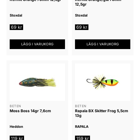
12,5gr
väljas
på
Stoxdal
Stoxdal
produktsidan
69
kr
69
kr
LÄGG I VARUKORG
LÄGG I VARUKORG
BETEN
BETEN
Moss Boss 14gr 7,6cm
Rapala BX Skitter Frog 5,5cm
13g
Heddon
RAPALA
119
kr
159
kr