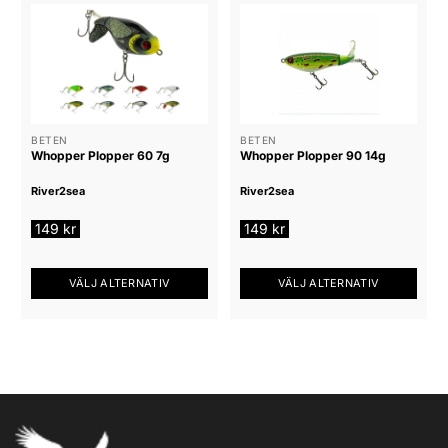
produkten
har
flera
varianter.
De
olika
alternativen
BETEN
BETEN
Whopper Plopper 60 7g
Whopper Plopper 90 14g
kan
väljas
River2sea
River2sea
på
produktsidan
149
kr
149
kr
VÄLJ ALTERNATIV
VÄLJ ALTERNATIV
Den
Den
här
här
produkten
produkten
har
har
flera
flera
varianter.
varianter.
De
De