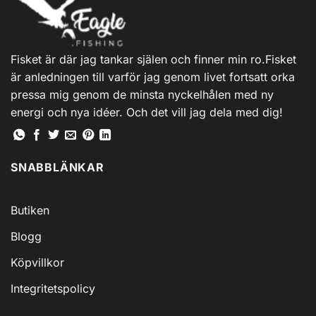
olika
olika
alternativen
alternativen
kan
kan
väljas
väljas
Fisket är där jag tankar själen och finner min ro.Fisket
på
på
är anledningen till varför jag genom livet fortsatt orka
produktsidan
produktsidan
pressa mig genom de minsta nyckelhålen med ny
energi och nya idéer. Och det vill jag dela med dig!
SNABBLÄNKAR
Butiken
Blogg
Köpvillkor
Integritetspolicy