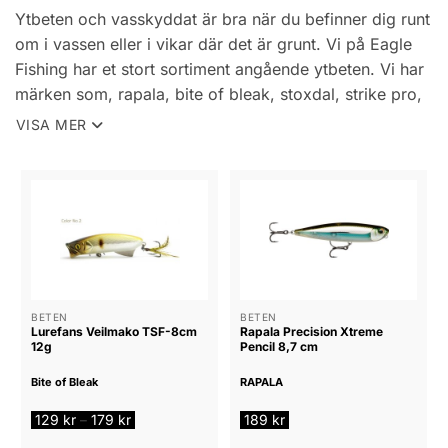
Ytbeten och vasskyddat är bra när du befinner dig runt
om i vassen eller i vikar där det är grunt. Vi på Eagle
Fishing har et stort sortiment angående ytbeten. Vi har
märken som, rapala, bite of bleak, stoxdal, strike pro,
gunki m.m. Vi har det mesta i olika färger och
VISA MER
storlekar.
Grodor är ett bete som du ska köra med om du vill se
riktigt häftiga hugg! Grodor är ett bra bete som du
kastar in i vassen så det kommer garanterat att hugga
en gädda! Vi har grodor i flera färger och märken.
Popers är också bra om du vill se fräna hugg! En
BETEN
BETEN
Lurefans Veilmako TSF-8cm
Rapala Precision Xtreme
poper fungerar som en groda bara att den går att fiska
12g
Pencil 8,7 cm
utanför vassen med, den ser ut som en wobbler med
Bite of Bleak
RAPALA
ett stort gap som det skvätter vatten ifrån när du fiskar
poper. Vi har även popers i flera färger och märken.
Prisintervall:
129
kr
179
kr
189
kr
–
129 kr
till