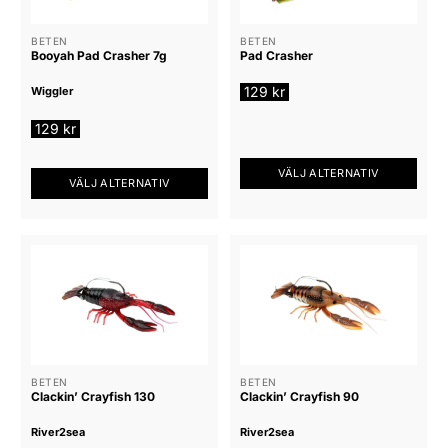
olika
olika
alternativen
alternativen
BETEN
BETEN
Booyah Pad Crasher 7g
Pad Crasher
kan
kan
väljas
väljas
129
kr
Wiggler
på
på
produktsidan
produktsidan
129
kr
VÄLJ ALTERNATIV
VÄLJ ALTERNATIV
Den
Den
här
här
produkten
produkten
har
har
flera
flera
varianter.
varianter.
De
De
olika
olika
alternativen
alternativen
BETEN
BETEN
kan
Clackin’ Crayfish 130
Clackin’ Crayfish 90
kan
väljas
väljas
på
River2sea
River2sea
på