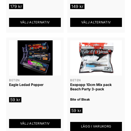
produktsidan
produktsidan
179
kr
149
kr
VÄLJ ALTERNATIV
VÄLJ ALTERNATIV
Den
Den
här
här
produkten
produkten
har
har
flera
flera
varianter.
varianter.
De
De
olika
olika
alternativen
alternativen
BETEN
BETEN
Eagle Ledad Popper
Exopopp 10cm Mix pack
kan
kan
Beach Party 3-pack
väljas
väljas
på
på
59
kr
Bite of Bleak
produktsidan
produktsidan
59
kr
VÄLJ ALTERNATIV
LÄGG I VARUKORG
Den