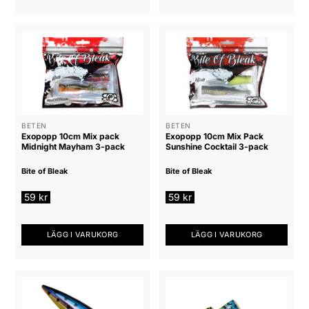
här
produkten
har
flera
varianter.
De
olika
alternativen
BETEN
BETEN
kan
Exopopp 10cm Mix pack
Exopopp 10cm Mix Pack
väljas
Midnight Mayham 3-pack
Sunshine Cocktail 3-pack
på
Bite of Bleak
Bite of Bleak
produktsidan
59
kr
59
kr
LÄGG I VARUKORG
LÄGG I VARUKORG