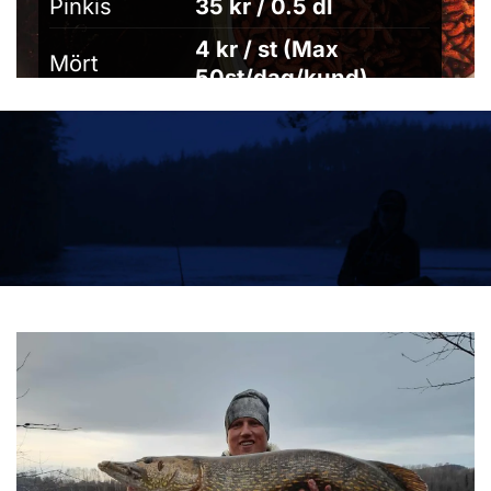
Pinkis
35 kr / 0.5 dl
4 kr / st (Max
Mört
50st/dag/kund)
Mjölmask
59 kr / burk
390 kr / 100g
Bloodworms
1200 kr / 1kg
(beställning)
BESÖK VÅRAN BUTIK