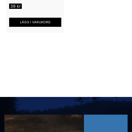
39
kr
LÄGG I VARUKORG