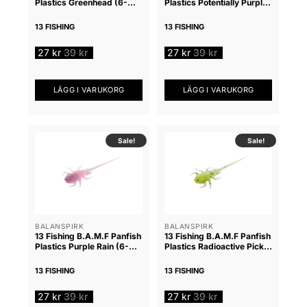
Plastics Greenhead (6-
Plastics Potentially Purple
pack)
(6-pack)
13 FISHING
13 FISHING
27
kr
39
kr
27
kr
39
kr
LÄGG I VARUKORG
LÄGG I VARUKORG
Sale!
Sale!
BALANSPIRK
BALANSPIRK
13 Fishing B.A.M.F Panfish
13 Fishing B.A.M.F Panfish
Plastics Purple Rain (6-
Plastics Radioactive Pickle
pack)
(6-pack)
13 FISHING
13 FISHING
27
kr
39
kr
27
kr
39
kr