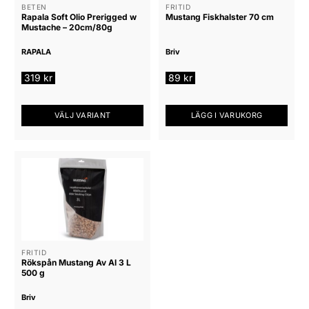
alternativen
alternativen
BETEN
FRITID
Rapala Soft Olio Prerigged w
Mustang Fiskhalster 70 cm
kan
kan
Mustache – 20cm/80g
väljas
väljas
på
på
RAPALA
Briv
produktsidan
produktsidan
319
kr
89
kr
VÄLJ VARIANT
LÄGG I VARUKORG
Den
här
produkten
har
flera
varianter.
De
olika
alternativen
FRITID
Rökspån Mustang Av Al 3 L
kan
500 g
väljas
på
Briv
produktsidan