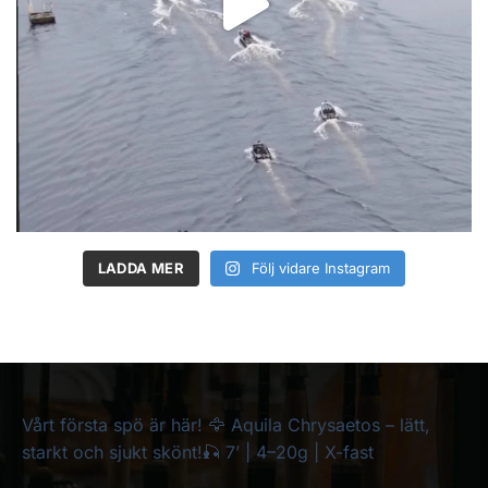
LADDA MER
Följ vidare Instagram
Vårt första spö är här! 🦅 Aquila Chrysaetos – lätt,
starkt och sjukt skönt!🎣 7’ | 4–20g | X-fast