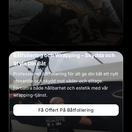
Båtfoliering och Wrapping – Skydda och
Styla Din Båt
Professionell båtfoliering för att ge din båt ett nytt
utseende och skydd mot väder och slitage.
Förbättra både hållbarhet och estetik med vår
wrapping-tjänst.
Få Offert På Båtfoliering