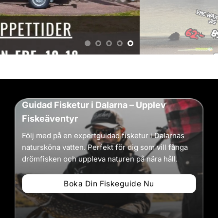
Guidad Fisketur i Dalarna – Upplev
Fiskeäventyr
Följ med på en expertguidad fisketur i Dalarnas
natursköna vatten. Perfekt för dig som vill fånga
drömfisken och uppleva naturen på nära håll.
Boka Din Fiskeguide Nu