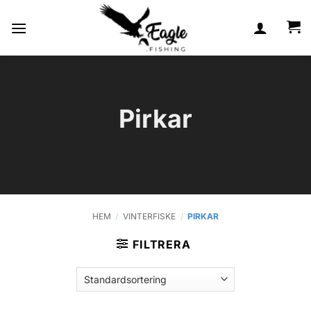
Skip
to
content
Pirkar
HEM
/
VINTERFISKE
/
PIRKAR
FILTRERA