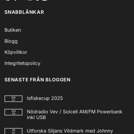
SNABBLÄNKAR
Butiken
Blogg
Köpvillkor
Integritetspolicy
SENASTE FRÅN BLOGGEN
Isfiskecup 2025
09
jan
Inga
kommentarer
Nödradio Vev / Solcell AM/FM Powerbank
03
till
feb
Isfiskecup
inkl USB
2025
Inga
kommentarer
Utforska Siljans Vildmark med Johnny
31
till
jan