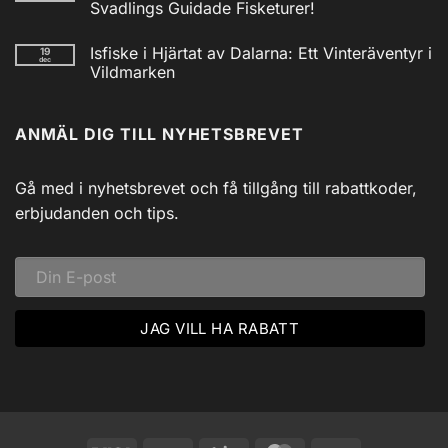
Nödradio
Svadlings Guidade Fisketurer!
Vev
/
Inga
Solcell
kommentarer
Isfiske i Hjärtat av Dalarna: Ett Vinteräventyr i
19
till
AM/FM
dec
Utforska
Powerbank
Vildmarken
Siljans
inkl
Vildmark
Inga
USB
med
kommentarer
till
Johnny
ANMÄL DIG TILL NYHETSBREVET
Isfiske
Svadlings
i
Guidade
Hjärtat
Fisketurer!
av
Dalarna:
Gå med i nyhetsbrevet och få tillgång till rabattkoder,
Ett
Vinteräventyr
erbjudanden och tips.
i
Vildmarken