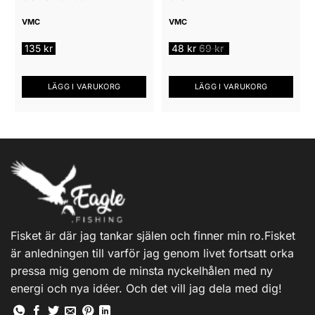
väljas
på
VMC
VMC
produktsidan
135
kr
48
kr
69
kr
LÄGG I VARUKORG
LÄGG I VARUKORG
Fisket är där jag tankar själen och finner min ro.Fisket
är anledningen till varför jag genom livet fortsatt orka
pressa mig genom de minsta nyckelhålen med ny
energi och nya idéer. Och det vill jag dela med dig!