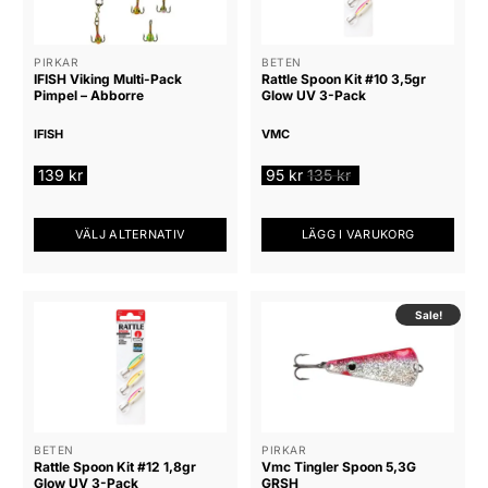
PIRKAR
BETEN
IFISH Viking Multi-Pack
Rattle Spoon Kit #10 3,5gr
Pimpel – Abborre
Glow UV 3-Pack
IFISH
VMC
139
kr
95
kr
135
kr
VÄLJ ALTERNATIV
LÄGG I VARUKORG
Den
här
produkten
Sale!
har
flera
varianter.
De
olika
alternativen
BETEN
PIRKAR
Rattle Spoon Kit #12 1,8gr
Vmc Tingler Spoon 5,3G
kan
Glow UV 3-Pack
GRSH