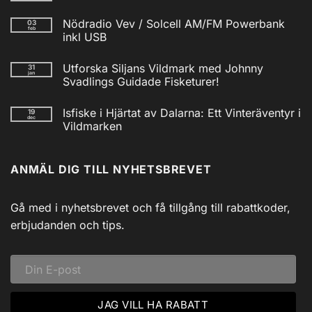
Inga
kommentarer
Nödradio Vev / Solcell AM/FM Powerbank
03
till
feb
Isfiskecup
inkl USB
2025
Inga
kommentarer
Utforska Siljans Vildmark med Johnny
31
till
jan
Nödradio
Svadlings Guidade Fisketurer!
Vev
/
Inga
Solcell
kommentarer
Isfiske i Hjärtat av Dalarna: Ett Vinteräventyr i
19
till
AM/FM
dec
Utforska
Powerbank
Vildmarken
Siljans
inkl
Vildmark
Inga
USB
med
kommentarer
till
Johnny
ANMÄL DIG TILL NYHETSBREVET
Isfiske
Svadlings
i
Guidade
Hjärtat
Fisketurer!
av
Dalarna:
Gå med i nyhetsbrevet och få tillgång till rabattkoder,
Ett
Vinteräventyr
erbjudanden och tips.
i
Vildmarken