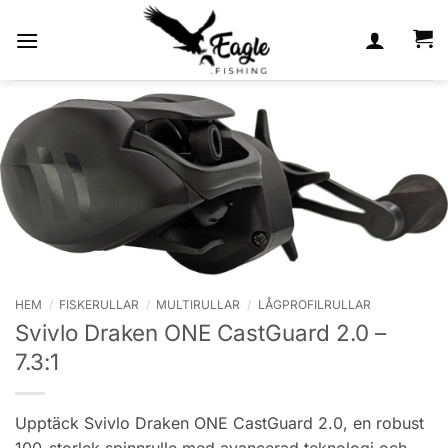
Skip
to
content
HEM
/
FISKERULLAR
/
MULTIRULLAR
/
LÅGPROFILRULLAR
Svivlo Draken ONE CastGuard 2.0 –
7.3:1
Upptäck Svivlo Draken ONE CastGuard 2.0, en robust
100-storlek spinnrulle med avancerad teknologi och