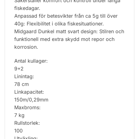
Säkerställer komfort och kontroll under långa
fiskedagar.
Anpassad för betesvikter från ca 5g till över
40g: Flexibilitet i olika fiskesituationer.
Midgaard Dunkel matt svart design: Stilren och
funktionell med extra skydd mot repor och
korrosion.
Antal kullager:
9+2
Linintag:
78 cm
Linkapacitet:
150m/0,29mm
Maxbroms:
7 kg
Rullstorlek:
100
Utväxling: