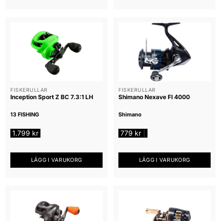
FISKERULLAR
FISKERULLAR
Inception Sport Z BC 7.3:1 LH
Shimano Nexave FI 4000
13 FISHING
Shimano
1.799
kr
779
kr
|
LÄGG I VARUKORG
LÄGG I VARUKORG