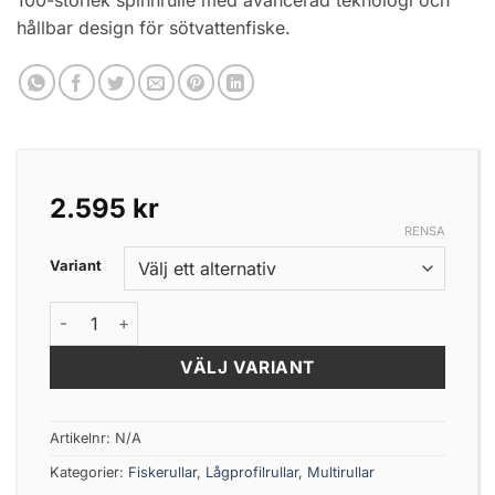
hållbar design för sötvattenfiske.
2.595
kr
RENSA
Variant
Svivlo Draken ONE CastGuard 2.0 - 7.3:1 mängd
VÄLJ VARIANT
Artikelnr:
N/A
Kategorier:
Fiskerullar
,
Lågprofilrullar
,
Multirullar