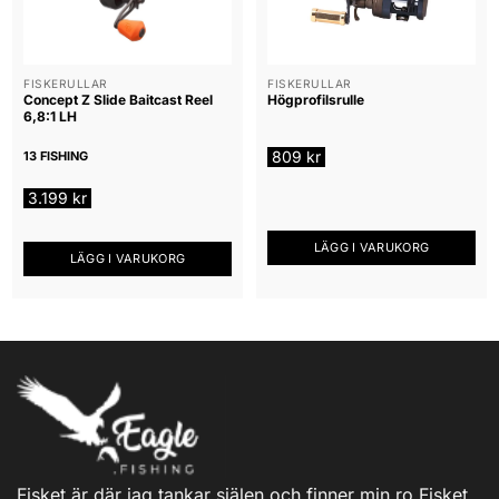
FISKERULLAR
FISKERULLAR
Concept Z Slide Baitcast Reel
Högprofilsrulle
6,8:1 LH
809
kr
13 FISHING
3.199
kr
LÄGG I VARUKORG
LÄGG I VARUKORG
Fisket är där jag tankar själen och finner min ro.Fisket