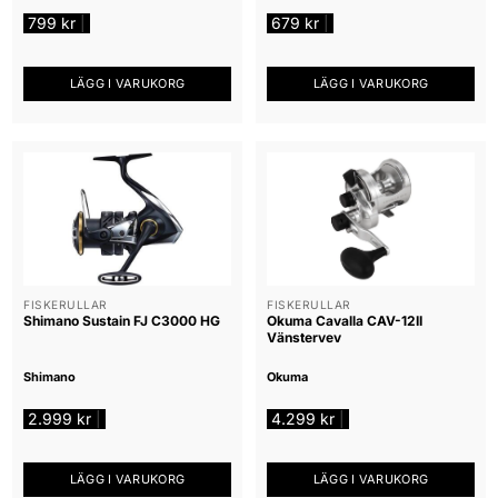
799
kr
679
kr
|
|
LÄGG I VARUKORG
LÄGG I VARUKORG
FISKERULLAR
FISKERULLAR
Shimano Sustain FJ C3000 HG
Okuma Cavalla CAV-12II
Vänstervev
Shimano
Okuma
2.999
kr
4.299
kr
|
|
LÄGG I VARUKORG
LÄGG I VARUKORG