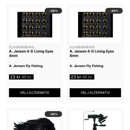
-49%
-49%
FLUGBINDNING
FLUGBINDNING
A. Jensen 4-D Living Eyes
A. Jensen 4-D Living Eyes
4mm
8mm
A. Jensen Fly Fishing
A. Jensen Fly Fishing
23
kr
45
kr
23
kr
45
kr
VÄLJ ALTERNATIV
VÄLJ ALTERNATIV
Den
Den
här
här
produkten
produkten
-49%
har
har
flera
flera