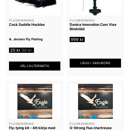
varianter.
varianter.
De
De
olika
olika
alternativen
alternativen
FLUGBINDNING
FLUGBINDNING
Cock Saddle Hackles
Danica Innovation Cam Vise
kan
kan
Bindstäd
väljas
väljas
på
på
999
kr
A. Jensen Fly Fishing
produktsidan
produktsidan
20
kr
39
kr
LÄGG I VARUKORG
VÄLJ ALTERNATIV
Den
här
produkten
har
flera
varianter.
De
olika
alternativen
FLUGBINDNING
FLUGBINDNING
Fly-tying kit – Att börja med
G-Strong fluo chartreuse
kan