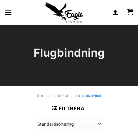
Skip
to
content
Flugbindning
HEM
/
FLUGFISKE
/
FLUGBINDNING
FILTRERA