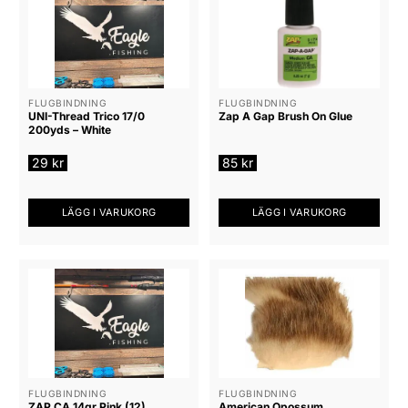
FLUGBINDNING
FLUGBINDNING
UNI-Thread Trico 17/0
Zap A Gap Brush On Glue
200yds – White
29
kr
85
kr
LÄGG I VARUKORG
LÄGG I VARUKORG
FLUGBINDNING
FLUGBINDNING
ZAP CA 14gr Pink (12)
American Opossum