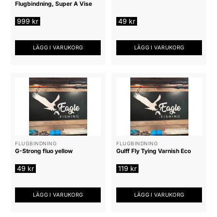
Flugbindning, Super A Vise
väljas
på
999
kr
49
kr
produktsidan
LÄGG I VARUKORG
LÄGG I VARUKORG
FLUGBINDNING
FLUGBINDNING
G-Strong fluo yellow
Gulff Fly Tying Varnish Eco
49
kr
119
kr
LÄGG I VARUKORG
LÄGG I VARUKORG