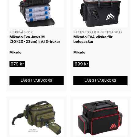
FISKEVÄSKOR
BETESBOXAR & BETESASKAR
Mikado Eva Jaws M
Mikado EVA väska för
(30x20x23cm) inkl 3-boxar
betesaskar
Mikado
Mikado
979
kr
699
kr
LÄGG I VARUKORG
LÄGG I VARUKORG