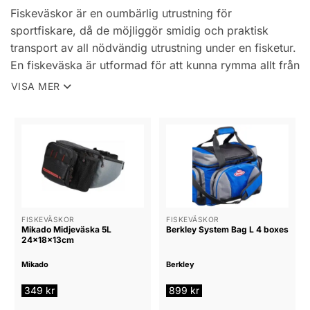
Fiskeväskor är en oumbärlig utrustning för
sportfiskare, då de möjliggör smidig och praktisk
transport av all nödvändig utrustning under en fisketur.
En fiskeväska är utformad för att kunna rymma allt från
fiskeutrustning till beten och fiskekläder.
VISA MER
Fiskeväskor finns i olika storlekar och modeller, från
mindre ryggsäckar till stora fiskeväskor med flera fack
och förvaringsutrymmen. En del fiskeväskor är
utrustade med hjul och draghandtag för enkel
transport, medan andra är mer kompakta och enkla att
bära på ryggen.
FISKEVÄSKOR
FISKEVÄSKOR
Mikado Midjeväska 5L
Berkley System Bag L 4 boxes
De flesta fiskeväskor är utformade med flera fack och
24x18x13cm
förvaringsutrymmen för att möjliggöra effektiv
Mikado
Berkley
organisering av utrustningen. Vissa fiskeväskor har
speciella fack för fiskespön, medan andra är
349
kr
899
kr
utformade för att rymma mindre tillbehör som krokar,