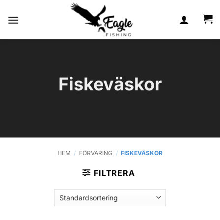
Skip
to
content
Fiskeväskor
HEM
/
FÖRVARING
/
FISKEVÄSKOR
FILTRERA