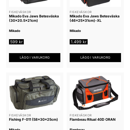
FISKEVÄSKOR
FISKEVÄSKOR
Mikado Eva Jaws Betesväska
Mikado Eva Jaws Betesväska
(30×20.5x21cm)
(46x25x31cm)-XL
Mikado
Mikado
599
kr
1.499
kr
LÄGG I VARUKORG
LÄGG I VARUKORG
FISKEVÄSKOR
FISKEVÄSKOR
Fishing F-011 (58x30x25cm)
Flambeau Ritual 40D ORAN
Mikado
Flambeau