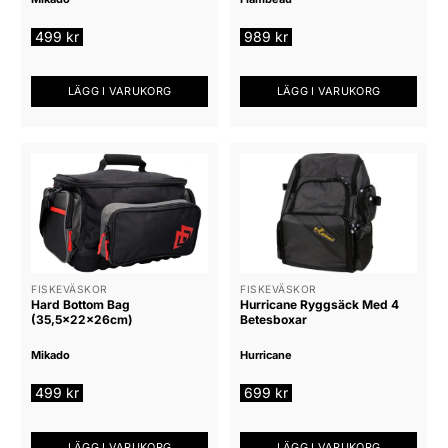
499
kr
989
kr
LÄGG I VARUKORG
LÄGG I VARUKORG
FISKEVÄSKOR
FISKEVÄSKOR
Hard Bottom Bag
Hurricane Ryggsäck Med 4
(35,5x22x26cm)
Betesboxar
Mikado
Hurricane
499
kr
699
kr
LÄGG I VARUKORG
LÄGG I VARUKORG