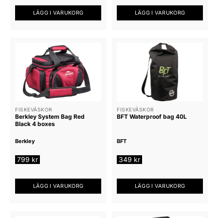
beten och linor.
LÄGG I VARUKORG
LÄGG I VARUKORG
Det är viktigt att välja en fiskeväska som passar ens
personliga behov och förvaringsbehov. En
högkvalitativ fiskeväska kan vara en bra investering för
sportfiskare som vill ha en bekväm och smidig
transport av sin utrustning under fisketuren.
Sammanfattningsvis kan man säga att fiskeväskor är
FISKEVÄSKOR
FISKEVÄSKOR
en viktig del av sportfiskarens utrustning, då de
Berkley System Bag Red
BFT Waterproof bag 40L
möjliggör enkel och smidig transport av all nödvändig
Black 4 boxes
utrustning under en fisketur. Det är viktigt att välja en
Berkley
BFT
fiskeväska som passar ens personliga behov och
799
kr
349
kr
förvaringsbehov för att få en effektiv och bekväm
fiskeupplevelse.
LÄGG I VARUKORG
LÄGG I VARUKORG