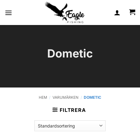
Skip
to
content
Dometic
HEM
/
VARUMÄRKEN
/
DOMETIC
FILTRERA