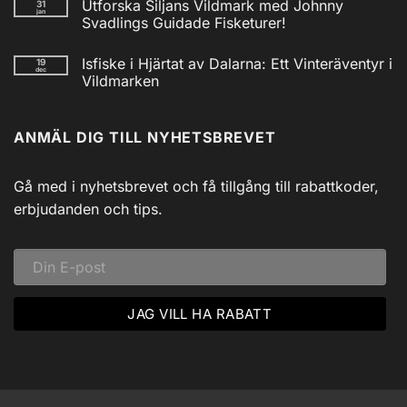
Utforska Siljans Vildmark med Johnny
31
till
jan
Nödradio
Svadlings Guidade Fisketurer!
Vev
/
Inga
Solcell
kommentarer
Isfiske i Hjärtat av Dalarna: Ett Vinteräventyr i
19
till
AM/FM
dec
Utforska
Powerbank
Vildmarken
Siljans
inkl
Vildmark
Inga
USB
med
kommentarer
till
Johnny
ANMÄL DIG TILL NYHETSBREVET
Isfiske
Svadlings
i
Guidade
Hjärtat
Fisketurer!
av
Dalarna:
Gå med i nyhetsbrevet och få tillgång till rabattkoder,
Ett
Vinteräventyr
erbjudanden och tips.
i
Vildmarken