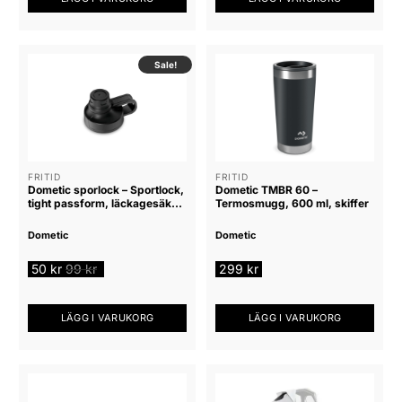
Sale!
FRITID
FRITID
Dometic sporlock – Sportlock,
Dometic TMBR 60 –
tight passform, läckagesäker
Termosmugg, 600 ml, skiffer
design
Dometic
Dometic
50
kr
99
kr
299
kr
LÄGG I VARUKORG
LÄGG I VARUKORG