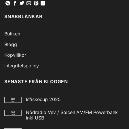
SNABBLÄNKAR
Butiken
Blogg
Köpvillkor
Integritetspolicy
SENASTE FRÅN BLOGGEN
Isfiskecup 2025
09
jan
Inga
kommentarer
Nödradio Vev / Solcell AM/FM Powerbank
03
till
feb
Isfiskecup
inkl USB
2025
Inga
kommentarer