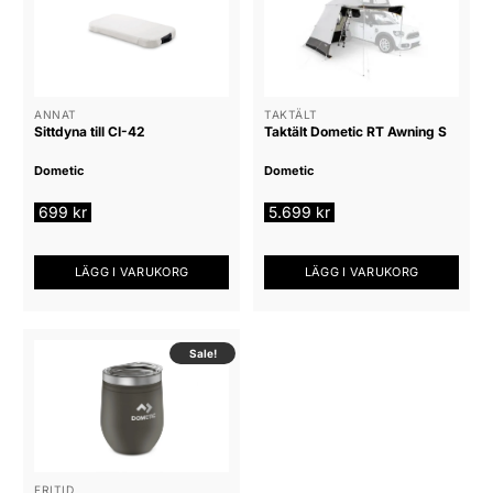
ANNAT
TAKTÄLT
Sittdyna till CI-42
Taktält Dometic RT Awning S
Dometic
Dometic
699
kr
5.699
kr
LÄGG I VARUKORG
LÄGG I VARUKORG
Sale!
FRITID