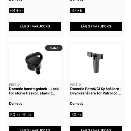
649
kr
679
kr
LÄGG I VARUKORG
LÄGG I VARUKORG
Sale!
FRITID
FRITID
Dometic handtagslock – Lock
Dometic Patrol/CI Spöhållare –
för större flaskor, stadigt
Dryckeshållare för Patrol och
handtag
CI isboxar
Dometic
Dometic
50
kr
99
kr
50
kr
LÄGG I VARUKORG
LÄGG I VARUKORG