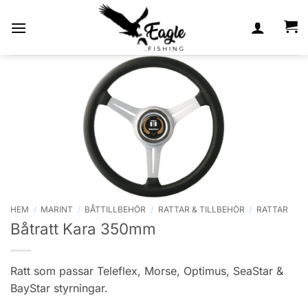
Skip
to
content
HEM
/
MARINT
/
BÅTTILLBEHÖR
/
RATTAR & TILLBEHÖR
/
RATTAR
Båtratt Kara 350mm
Ratt som passar Teleflex, Morse, Optimus, SeaStar &
BayStar styrningar.