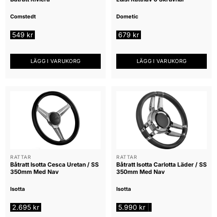
Comstedt
Dometic
549
kr
679
kr
LÄGG I VARUKORG
LÄGG I VARUKORG
RATTAR
RATTAR
Båtratt Isotta Cesca Uretan / SS
Båtratt Isotta Carlotta Läder / SS
350mm Med Nav
350mm Med Nav
Isotta
Isotta
2.695
kr
5.990
kr
|