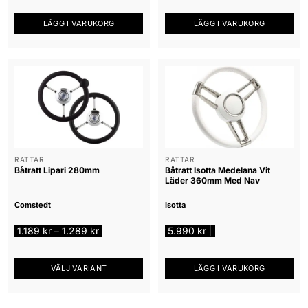
LÄGG I VARUKORG
LÄGG I VARUKORG
RATTAR
RATTAR
Båtratt Lipari 280mm
Båtratt Isotta Medelana Vit
Läder 360mm Med Nav
Comstedt
Isotta
Prisintervall:
1.189
kr
1.289
kr
5.990
kr
–
|
1.189 kr
till
1.289 kr
VÄLJ VARIANT
LÄGG I VARUKORG
Den
här