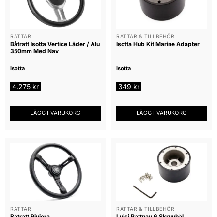
RATTAR
RATTAR & TILLBEHÖR
Båtratt Isotta Vertice Läder / Alu
Isotta Hub Kit Marine Adapter
350mm Med Nav
Isotta
Isotta
4.275
kr
349
kr
LÄGG I VARUKORG
LÄGG I VARUKORG
RATTAR
RATTAR & TILLBEHÖR
Båtratt Riviera
Luisi Rattnav 6 Skruvhål