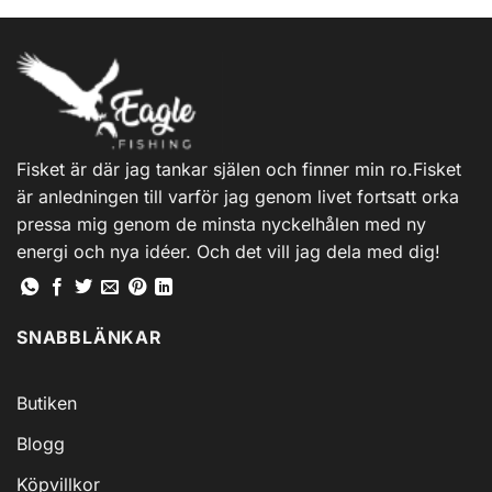
produkten
har
flera
varianter.
De
olika
alternativen
Fisket är där jag tankar själen och finner min ro.Fisket
kan
är anledningen till varför jag genom livet fortsatt orka
väljas
på
pressa mig genom de minsta nyckelhålen med ny
produktsidan
energi och nya idéer. Och det vill jag dela med dig!
SNABBLÄNKAR
Butiken
Blogg
Köpvillkor