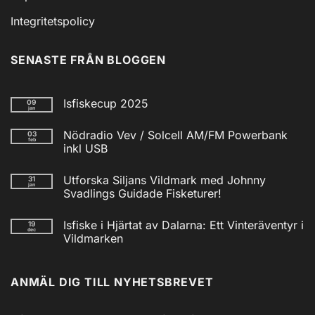
Integritetspolicy
SENASTE FRÅN BLOGGEN
Isfiskecup 2025
09
jan
Inga
kommentarer
Nödradio Vev / Solcell AM/FM Powerbank
03
till
feb
Isfiskecup
inkl USB
2025
Inga
kommentarer
Utforska Siljans Vildmark med Johnny
31
till
jan
Nödradio
Svadlings Guidade Fisketurer!
Vev
/
Inga
Solcell
kommentarer
Isfiske i Hjärtat av Dalarna: Ett Vinteräventyr i
19
till
AM/FM
dec
Utforska
Powerbank
Vildmarken
Siljans
inkl
Vildmark
Inga
USB
med
kommentarer
till
Johnny
ANMÄL DIG TILL NYHETSBREVET
Isfiske
Svadlings
i
Guidade
Hjärtat
Fisketurer!
av