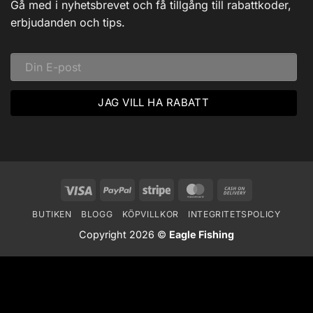
Dalarna:
Gå med i nyhetsbrevet och få tillgång till rabattkoder,
Ett
Vinteräventyr
erbjudanden och tips.
i
Vildmarken
Visa
PayPal
Stripe
MasterCard
Cash
On
BUTIKEN
BLOGG
KÖPVILLKOR
INTEGRITETSPOLICY
Delivery
Copyright 2026 ©
Eagle Fishing