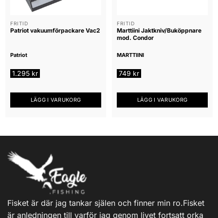
FRITID
FRITID
Patriot vakuumförpackare Vac2
Marttiini Jaktkniv/Buköppnare
mod. Condor
Patriot
MARTTIINI
1.295
kr
749
kr
LÄGG I VARUKORG
LÄGG I VARUKORG
Fisket är där jag tankar själen och finner min ro.Fisket
är anledningen till varför jag genom livet fortsatt orka