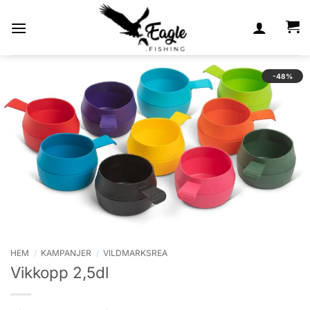
Skip
to
content
-48%
HEM
/
KAMPANJER
/
VILDMARKSREA
Vikkopp 2,5dl