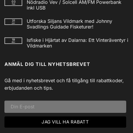
Nödradio Vev / Solcell AM/FM Powerbank
03
till
feb
Isfiskecup
inkl USB
2025
Inga
kommentarer
Utforska Siljans Vildmark med Johnny
31
till
jan
Nödradio
Svadlings Guidade Fisketurer!
Vev
/
Inga
Solcell
kommentarer
Isfiske i Hjärtat av Dalarna: Ett Vinteräventyr i
19
till
AM/FM
dec
Utforska
Powerbank
Vildmarken
Siljans
inkl
Vildmark
Inga
USB
med
kommentarer
till
Johnny
ANMÄL DIG TILL NYHETSBREVET
Isfiske
Svadlings
i
Guidade
Hjärtat
Fisketurer!
av
Dalarna:
Gå med i nyhetsbrevet och få tillgång till rabattkoder,
Ett
Vinteräventyr
erbjudanden och tips.
i
Vildmarken