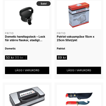
Sale!
FRITID
FRITID
Dometic handtagslock – Lock
Patriot vakuumpåse 15cm x
för större flaskor, stadigt
25cm 50st/pkt
handtag
Dometic
Patriot
50
kr
99
kr
89
kr
|
LÄGG I VARUKORG
LÄGG I VARUKORG