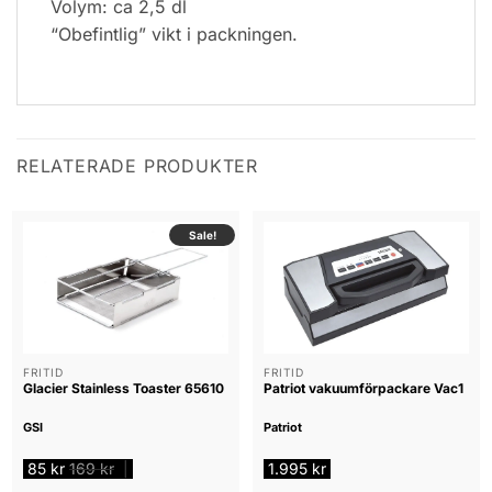
Volym: ca 2,5 dl
“Obefintlig” vikt i packningen.
RELATERADE PRODUKTER
Sale!
FRITID
FRITID
Glacier Stainless Toaster 65610
Patriot vakuumförpackare Vac1
GSI
Patriot
85
kr
169
kr
1.995
kr
|