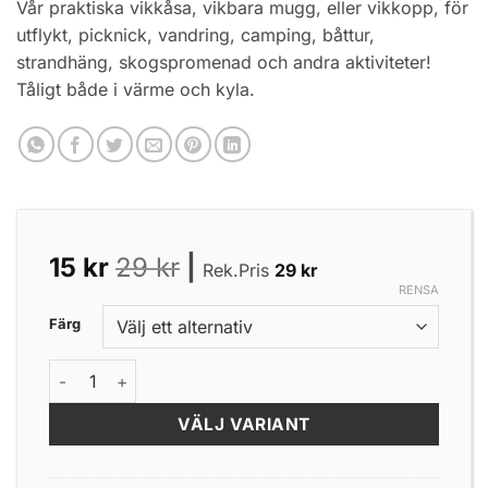
Vår praktiska vikkåsa, vikbara mugg, eller vikkopp, för
utflykt, picknick, vandring, camping, båttur,
strandhäng, skogspromenad och andra aktiviteter!
Tåligt både i värme och kyla.
15
kr
29
kr
|
Rek.Pris
29
kr
RENSA
Färg
Vikkopp 2,5dl mängd
VÄLJ VARIANT