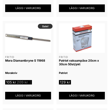
LÄGG I VARUKORG
LÄGG I VARUKORG
Sale!
FRITID
FRITID
Mora Diamantbryne S 11968
Patriot vakuumpåse 20cm x
30cm 50st/pkt
Morakniv
Patriot
105
kr
209
kr
129
kr
|
LÄGG I VARUKORG
LÄGG I VARUKORG