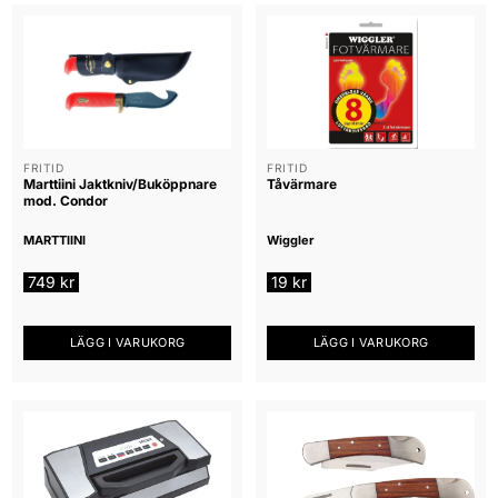
FRITID
FRITID
Marttiini Jaktkniv/Buköppnare
Tåvärmare
mod. Condor
MARTTIINI
Wiggler
749
kr
19
kr
LÄGG I VARUKORG
LÄGG I VARUKORG