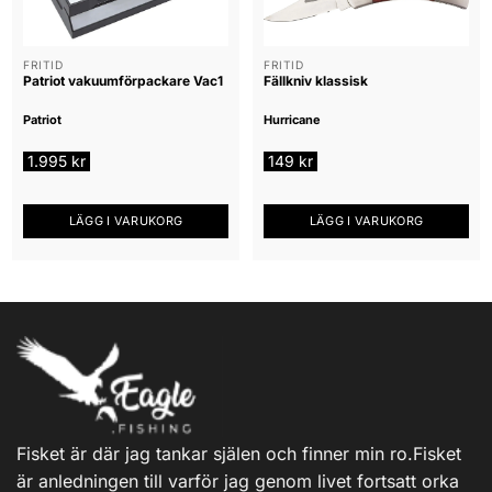
FRITID
FRITID
Patriot vakuumförpackare Vac1
Fällkniv klassisk
Patriot
Hurricane
1.995
kr
149
kr
LÄGG I VARUKORG
LÄGG I VARUKORG
Fisket är där jag tankar själen och finner min ro.Fisket
är anledningen till varför jag genom livet fortsatt orka