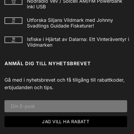
Nödradio Vev / Solcell AM/FM Powerbank
03
till
feb
Isfiskecup
inkl USB
2025
Inga
kommentarer
Utforska Siljans Vildmark med Johnny
31
till
jan
Nödradio
Svadlings Guidade Fisketurer!
Vev
/
Inga
Solcell
kommentarer
Isfiske i Hjärtat av Dalarna: Ett Vinteräventyr i
19
till
AM/FM
dec
Utforska
Powerbank
Vildmarken
Siljans
inkl
Vildmark
Inga
USB
med
kommentarer
till
Johnny
ANMÄL DIG TILL NYHETSBREVET
Isfiske
Svadlings
i
Guidade
Hjärtat
Fisketurer!
av
Dalarna:
Gå med i nyhetsbrevet och få tillgång till rabattkoder,
Ett
Vinteräventyr
erbjudanden och tips.
i
Vildmarken