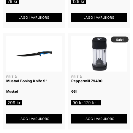
79
kr
129
kr
LÄGG I VARUKORG
LÄGG I VARUKORG
Sale!
FRITID
FRITID
Mustad Boning Knife 9”
Peppermill 79490
Mustad
GSI
299
kr
90
kr
179
kr
|
LÄGG I VARUKORG
LÄGG I VARUKORG