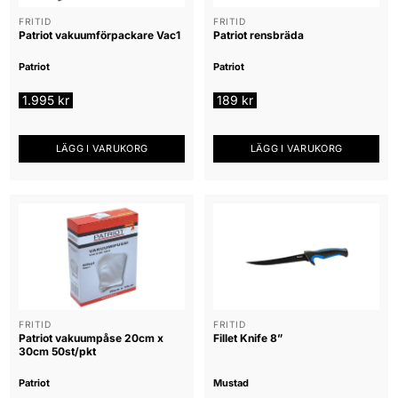
FRITID
FRITID
Patriot vakuumförpackare Vac1
Patriot rensbräda
Patriot
Patriot
1.995
kr
189
kr
LÄGG I VARUKORG
LÄGG I VARUKORG
FRITID
FRITID
Patriot vakuumpåse 20cm x
Fillet Knife 8”
30cm 50st/pkt
Patriot
Mustad