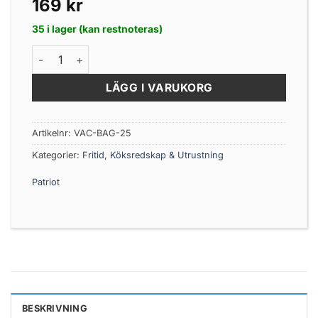
169
kr
35 i lager (kan restnoteras)
Patriot vakuumpåse 25cm x 35cm 50st/pkt mängd
LÄGG I VARUKORG
Artikelnr:
VAC-BAG-25
Kategorier:
Fritid
,
Köksredskap & Utrustning
Patriot
BESKRIVNING