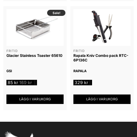
Sale!
FRITID
FRITID
Glacier Stainless Toaster 65610
Rapala Kniv Combo pack RTC-
6P136C
GSI
RAPALA
85
kr
169
kr
329
kr
|
|
LÄGG I VARUKORG
LÄGG I VARUKORG