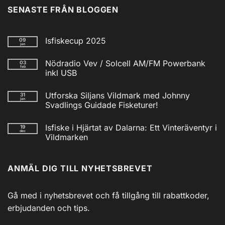
SENASTE FRÅN BLOGGEN
Isfiskecup 2025
09
jan
Inga
kommentarer
Nödradio Vev / Solcell AM/FM Powerbank
03
till
feb
Isfiskecup
inkl USB
2025
Inga
kommentarer
Utforska Siljans Vildmark med Johnny
31
till
jan
Nödradio
Svadlings Guidade Fisketurer!
Vev
/
Inga
Solcell
kommentarer
Isfiske i Hjärtat av Dalarna: Ett Vinteräventyr i
19
till
AM/FM
dec
Utforska
Powerbank
Vildmarken
Siljans
inkl
Vildmark
Inga
USB
med
kommentarer
till
Johnny
ANMÄL DIG TILL NYHETSBREVET
Isfiske
Svadlings
i
Guidade
Hjärtat
Fisketurer!
av
Dalarna:
Gå med i nyhetsbrevet och få tillgång till rabattkoder,
Ett
Vinteräventyr
erbjudanden och tips.
i
Vildmarken