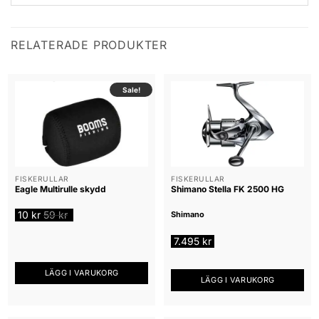
RELATERADE PRODUKTER
Sale!
FISKERULLAR
FISKERULLAR
Eagle Multirulle skydd
Shimano Stella FK 2500 HG
10
kr
59
kr
Shimano
7.495
kr
LÄGG I VARUKORG
LÄGG I VARUKORG