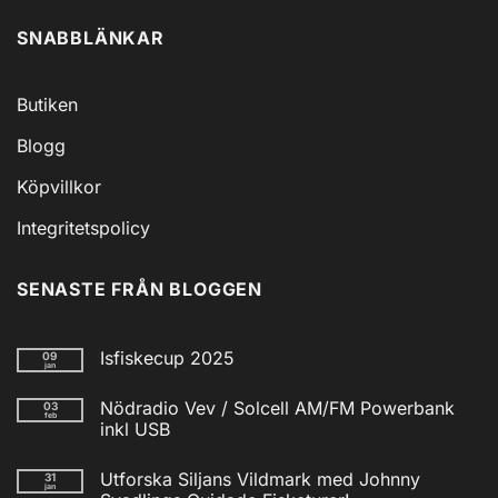
SNABBLÄNKAR
Butiken
Blogg
Köpvillkor
Integritetspolicy
SENASTE FRÅN BLOGGEN
Isfiskecup 2025
09
jan
Inga
kommentarer
Nödradio Vev / Solcell AM/FM Powerbank
03
till
feb
Isfiskecup
inkl USB
2025
Inga
kommentarer
Utforska Siljans Vildmark med Johnny
31
till
jan
Nödradio