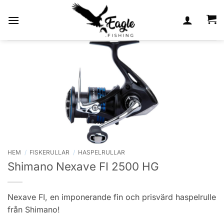
Skip
to
content
HEM
/
FISKERULLAR
/
HASPELRULLAR
Shimano Nexave FI 2500 HG
Nexave FI, en imponerande fin och prisvärd haspelrulle
från Shimano!