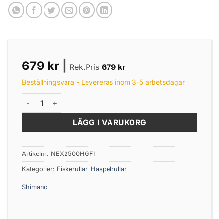
679
kr
|
Rek.Pris
679
kr
Beställningsvara - Levereras inom 3-5 arbetsdagar
Shimano Nexave FI 2500 HG mängd
LÄGG I VARUKORG
Artikelnr:
NEX2500HGFI
Kategorier:
Fiskerullar
,
Haspelrullar
Shimano