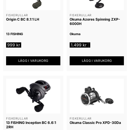
FISKERULLAR
FISKERULLAR
Origin C BC 8.1:1 LH
Okuma Azores Spinning ZXP-
6000H
13 FISHING
Okuma
999
kr
1.499
kr
|
LÄGG I VARUKORG
LÄGG I VARUKORG
FISKERULLAR
FISKERULLAR
13 FISHING Inception BC 6.6:1
Okuma Classic Pro XPD-30Da
2RH