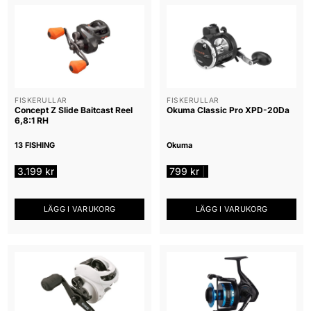
FISKERULLAR
FISKERULLAR
Concept Z Slide Baitcast Reel
Okuma Classic Pro XPD-20Da
6,8:1 RH
13 FISHING
Okuma
3.199
kr
799
kr
|
LÄGG I VARUKORG
LÄGG I VARUKORG