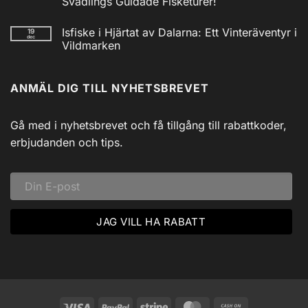
Svadlings Guidade Fisketurer!
Vev
/
Inga
Solcell
kommentarer
Isfiske i Hjärtat av Dalarna: Ett Vinteräventyr i
19
till
AM/FM
dec
Utforska
Powerbank
Vildmarken
Siljans
inkl
Vildmark
Inga
USB
med
kommentarer
till
Johnny
ANMÄL DIG TILL NYHETSBREVET
Isfiske
Svadlings
i
Guidade
Hjärtat
Fisketurer!
av
Dalarna:
Gå med i nyhetsbrevet och få tillgång till rabattkoder,
Ett
Vinteräventyr
erbjudanden och tips.
i
Vildmarken
Visa
PayPal
Stripe
MasterCard
Cash