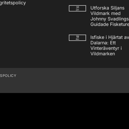
Inga
gritetspolicy
kommentarer
Utforska Siljans
31
till
jan
Nödradio
Vildmark med
Vev
Johnny Svadlings
/
Solcell
Guidade Fisketure
AM/FM
Inga
Powerbank
kommentarer
inkl
Isfiske i Hjärtat a
19
till
USB
dec
Utforska
Dalarna: Ett
Siljans
Vinteräventyr i
Vildmark
med
Vildmarken
Johnny
Inga
Svadlings
kommentarer
Guidade
till
Fisketurer!
Isfiske
i
TSPOLICY
Hjärtat
av
Dalarna:
Ett
Vinteräventyr
i
Vildmarken