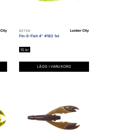
City
Lunker City
BETEN
Fin-S-Fish 4″ #182 1st
10
kr
LÄGG I VARUKORG