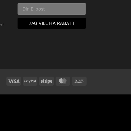
r!
v
Visa
PayPal
Stripe
MasterCard
Cash
On
Delivery