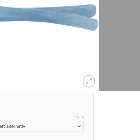
RENSA
lure JL3 Twin Tail Dropshot 10cm (5-pack) mängd