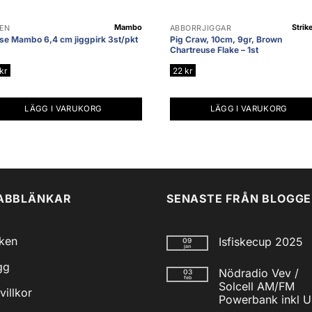
Mambo
Strik
EN
ABBORRJIGGAR
se Mambo 6,4 cm jiggpirk 3st/pkt
Pig Craw, 10cm, 9gr, Brown
Chartreuse Flake – 1st
kr
22
kr
LÄGG I VARUKORG
LÄGG I VARUKORG
ABBLÄNKAR
SENASTE FRÅN BLOGG
iken
Isfiskecup 2025
09
jan
Inga
gg
kommentarer
Nödradio Vev /
03
till
feb
Isfiskecup
Solcell AM/FM
villkor
2025
Powerbank inkl 