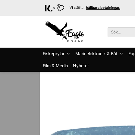
Skip
to
content
Sök
efter:
Fiskeprylar
Marinelektronik & Båt
Eag
Film & Media
Nyheter