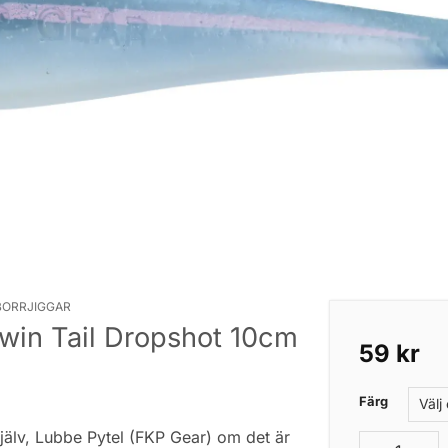
BORRJIGGAR
win Tail Dropshot 10cm
59
kr
Färg
älv, Lubbe Pytel (FKP Gear) om det är
FKP Gear Jig