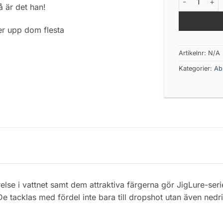
å är det han!
er upp dom flesta
Artikelnr:
N/A
Kategorier:
Ab
else i vattnet samt dem attraktiva färgerna gör JigLure-ser
 tacklas med fördel inte bara till dropshot utan även nedrig,