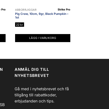
e Pro
Strike Pro
ABBORRJIGGAR
Pig Craw, 10cm, 9gr, Black Pumpkin –
1st
22
kr
LÄGG I VARUKORG
EN
ANMÄL DIG TILL
NYHETSBREVET
Gå med i nyhetsbrevet och få
tillgång till rabattkoder,
erbjudanden och tips.
USB