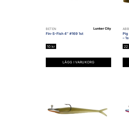
Lunker City
BETEN
ABB
Fin-S-Fish 4″ #169 1st
Pig
– 1s
10
kr
22
LÄGG I VARUKORG