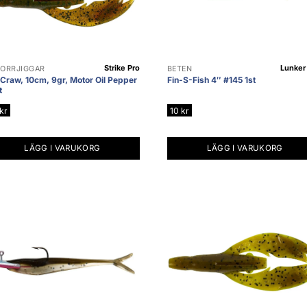
Strike Pro
Lunker 
ORRJIGGAR
BETEN
 Craw, 10cm, 9gr, Motor Oil Pepper
Fin-S-Fish 4″ #145 1st
t
kr
10
kr
LÄGG I VARUKORG
LÄGG I VARUKORG