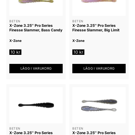
varianter.
varianter.
De
De
olika
olika
alternativen
alternativen
BETEN
BETEN
X-Zone 3.25″ Pro Series
X-Zone 3.25″ Pro Series
kan
kan
Finesse Slammer, Bass Candy
Finesse Slammer, Big Limit
väljas
väljas
på
på
X-Zone
X-Zone
produktsidan
produktsidan
10
kr
10
kr
LÄGG I VARUKORG
LÄGG I VARUKORG
BETEN
BETEN
X-Zone 3.25″ Pro Series
X-Zone 3.25″ Pro Series