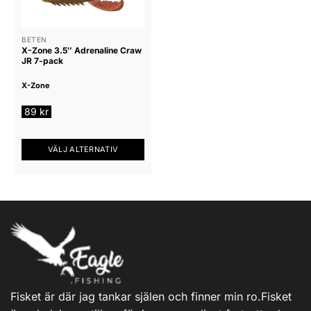
De
olika
alternativen
BETEN
X-Zone 3.5″ Adrenaline Craw
kan
JR 7-pack
väljas
på
X-Zone
produktsidan
89
kr
VÄLJ ALTERNATIV
Den
här
produkten
har
flera
varianter.
De
olika
alternativen
Fisket är där jag tankar själen och finner min ro.Fisket
kan