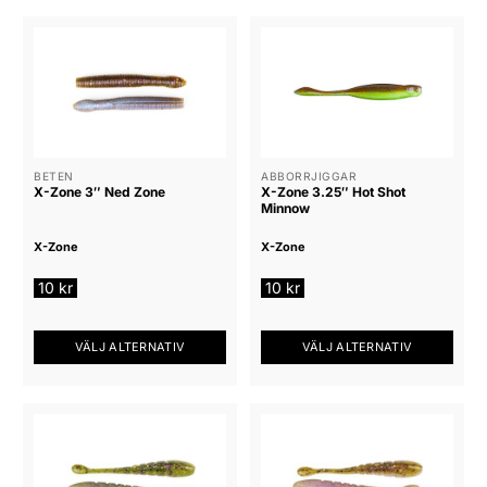
BETEN
ABBORRJIGGAR
X-Zone 3″ Ned Zone
X-Zone 3.25″ Hot Shot
Minnow
X-Zone
X-Zone
10
kr
10
kr
VÄLJ ALTERNATIV
VÄLJ ALTERNATIV
Den
Den
här
här
produkten
produkten
har
har
flera
flera