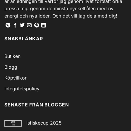
är anledningen till varför jag genom livet fortsatt orka
väljas
på
pressa mig genom de minsta nyckelhålen med ny
produktsidan
energi och nya idéer. Och det vill jag dela med dig!
SNABBLÄNKAR
Butiken
Blogg
Köpvillkor
Integritetspolicy
SENASTE FRÅN BLOGGEN
Isfiskecup 2025
09
jan
Inga