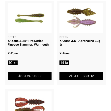
BETEN
BETEN
X-Zone 3.25″ Pro Series
X-Zone 3.5″ Adrenaline Bug
Finesse Slammer, Warmouth
Jr
X-Zone
X-Zone
10
kr
14
kr
LÄGG I VARUKORG
VÄLJ ALTERNATIV
Den
här
produkten
har
flera
varianter.