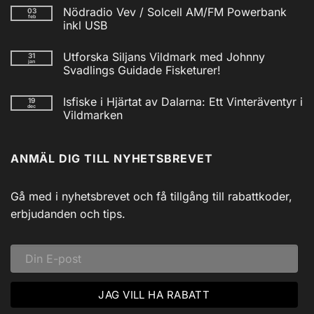
kommentarer
Nödradio Vev / Solcell AM/FM Powerbank
03
till
feb
Isfiskecup
inkl USB
2025
Inga
kommentarer
Utforska Siljans Vildmark med Johnny
31
till
jan
Nödradio
Svadlings Guidade Fisketurer!
Vev
/
Inga
Solcell
kommentarer
Isfiske i Hjärtat av Dalarna: Ett Vinteräventyr i
19
till
AM/FM
dec
Utforska
Powerbank
Vildmarken
Siljans
inkl
Vildmark
Inga
USB
med
kommentarer
till
Johnny
ANMÄL DIG TILL NYHETSBREVET
Isfiske
Svadlings
i
Guidade
Hjärtat
Fisketurer!
av
Dalarna:
Gå med i nyhetsbrevet och få tillgång till rabattkoder,
Ett
Vinteräventyr
erbjudanden och tips.
i
Vildmarken