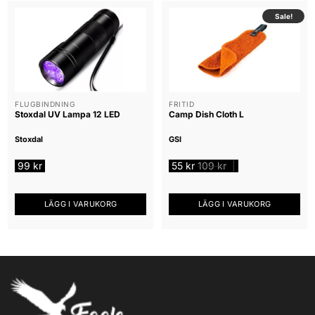
Sale!
FLUGBINDNING
FRITID
Stoxdal UV Lampa 12 LED
Camp Dish Cloth L
Stoxdal
GSI
99
kr
55
kr
109
kr
|
LÄGG I VARUKORG
LÄGG I VARUKORG