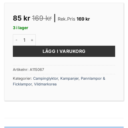
85
kr
169
kr
|
Rek.Pris
169
kr
3 i lager
Cob 4-In-1 Lanterna mängd
LÄGG I VARUKORG
Artikelnr:
A115067
Kategorier:
Campinglyktor
,
Kampanjer
,
Pannlampor &
Ficklampor
,
Vildmarksrea