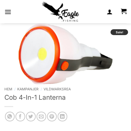
Skip
to
content
Sale!
HEM
/
KAMPANJER
/
VILDMARKSREA
Cob 4-In-1 Lanterna