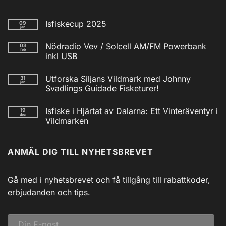
Isfiskecup 2025
09
jan
Inga
kommentarer
Nödradio Vev / Solcell AM/FM Powerbank
03
till
feb
Isfiskecup
inkl USB
2025
Inga
kommentarer
Utforska Siljans Vildmark med Johnny
31
till
jan
Nödradio
Svadlings Guidade Fisketurer!
Vev
/
Inga
Solcell
kommentarer
Isfiske i Hjärtat av Dalarna: Ett Vinteräventyr i
19
till
AM/FM
dec
Utforska
Powerbank
Vildmarken
Siljans
inkl
Vildmark
Inga
USB
med
kommentarer
till
Johnny
ANMÄL DIG TILL NYHETSBREVET
Isfiske
Svadlings
i
Guidade
Hjärtat
Fisketurer!
av
Dalarna:
Gå med i nyhetsbrevet och få tillgång till rabattkoder,
Ett
Vinteräventyr
erbjudanden och tips.
i
Vildmarken