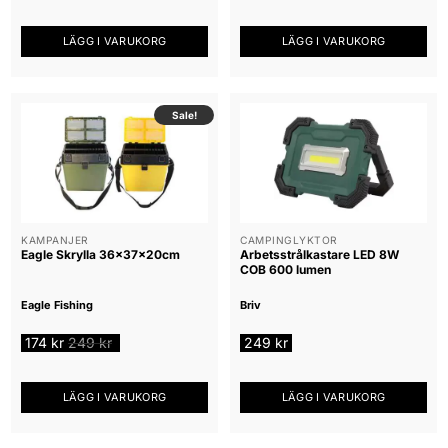
LÄGG I VARUKORG
LÄGG I VARUKORG
Sale!
KAMPANJER
CAMPINGLYKTOR
Eagle Skrylla 36x37x20cm
Arbetsstrålkastare LED 8W
COB 600 lumen
Eagle Fishing
Briv
174
kr
249
kr
249
kr
LÄGG I VARUKORG
LÄGG I VARUKORG