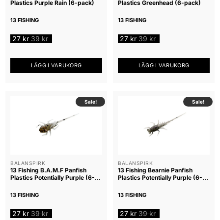
Plastics Purple Rain (6-pack)
Plastics Greenhead (6-pack)
13 FISHING
13 FISHING
27
kr
39
kr
27
kr
39
kr
LÄGG I VARUKORG
LÄGG I VARUKORG
Sale!
Sale!
BALANSPIRK
BALANSPIRK
13 Fishing B.A.M.F Panfish
13 Fishing Bearnie Panfish
Plastics Potentially Purple (6-
Plastics Potentially Purple (6-
pack)
pack)
13 FISHING
13 FISHING
27
kr
39
kr
27
kr
39
kr