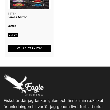
De
De
olika
olika
alternativen
alternativen
BETEN
James Mirror
kan
kan
väljas
väljas
James
på
på
produktsidan
produktsidan
79
kr
VÄLJ ALTERNATIV
Den
här
produkten
har
flera
varianter.
De
olika
alternativen
Fisket är där jag tankar själen och finner min ro.Fisket
kan
är anledningen till varför jag genom livet fortsatt orka
väljas