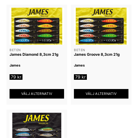
BETEN
BETEN
James Diamond 8,3cm 21g
James Groove 8,3cm 21g
James
James
79
kr
79
kr
VÄLJ ALTERNATIV
VÄLJ ALTERNATIV
Den
Den
här
här
produkten
produkten
har
har
flera
flera
varianter.
varianter.