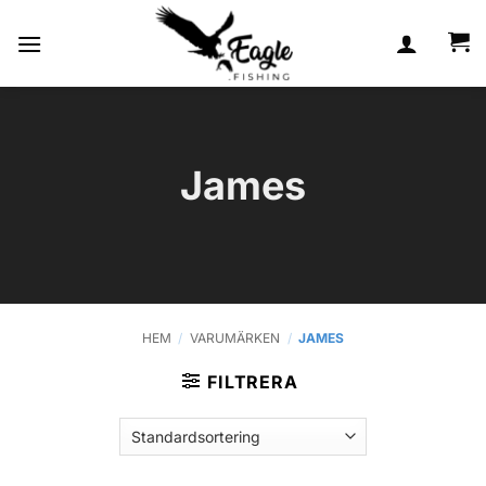
Skip
to
content
James
HEM
/
VARUMÄRKEN
/
JAMES
FILTRERA