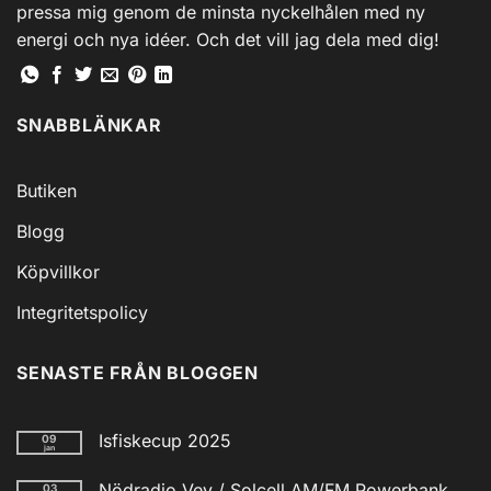
på
pressa mig genom de minsta nyckelhålen med ny
produktsidan
energi och nya idéer. Och det vill jag dela med dig!
SNABBLÄNKAR
Butiken
Blogg
Köpvillkor
Integritetspolicy
SENASTE FRÅN BLOGGEN
Isfiskecup 2025
09
jan
Inga
kommentarer
Nödradio Vev / Solcell AM/FM Powerbank
03
till