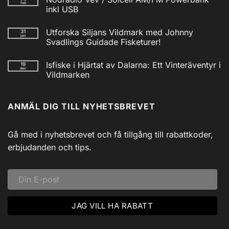
feb
Isfiskecup
inkl USB
2025
Inga
kommentarer
Utforska Siljans Vildmark med Johnny
31
till
jan
Nödradio
Svadlings Guidade Fisketurer!
Vev
/
Inga
Solcell
kommentarer
Isfiske i Hjärtat av Dalarna: Ett Vinteräventyr i
19
till
AM/FM
dec
Utforska
Powerbank
Vildmarken
Siljans
inkl
Vildmark
Inga
USB
med
kommentarer
till
Johnny
ANMÄL DIG TILL NYHETSBREVET
Isfiske
Svadlings
i
Guidade
Hjärtat
Fisketurer!
av
Dalarna:
Gå med i nyhetsbrevet och få tillgång till rabattkoder,
Ett
Vinteräventyr
erbjudanden och tips.
i
Vildmarken