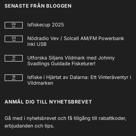
SENASTE FRÅN BLOGGEN
Isfiskecup 2025
09
jan
Inga
kommentarer
Nödradio Vev / Solcell AM/FM Powerbank
03
till
feb
Isfiskecup
inkl USB
2025
Inga
kommentarer
Utforska Siljans Vildmark med Johnny
31
till
jan
Nödradio
Svadlings Guidade Fisketurer!
Vev
/
Inga
Solcell
kommentarer
Isfiske i Hjärtat av Dalarna: Ett Vinteräventyr i
19
till
AM/FM
dec
Utforska
Powerbank
Vildmarken
Siljans
inkl
Vildmark
Inga
USB
med
kommentarer
till
Johnny
ANMÄL DIG TILL NYHETSBREVET
Isfiske
Svadlings
i
Guidade
Hjärtat
Fisketurer!
av
Dalarna:
Gå med i nyhetsbrevet och få tillgång till rabattkoder,
Ett
Vinteräventyr
erbjudanden och tips.
i
Vildmarken