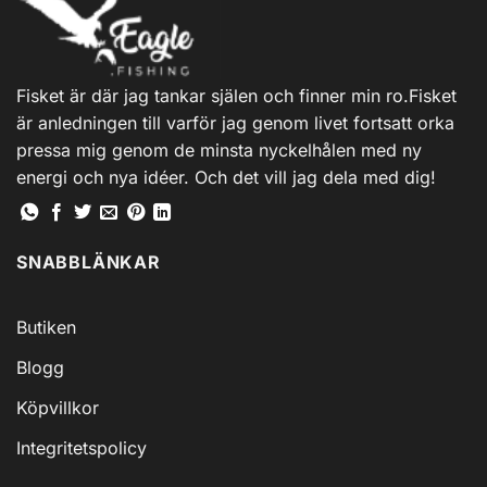
varianter.
De
olika
alternativen
Fisket är där jag tankar själen och finner min ro.Fisket
kan
är anledningen till varför jag genom livet fortsatt orka
väljas
på
pressa mig genom de minsta nyckelhålen med ny
produktsidan
energi och nya idéer. Och det vill jag dela med dig!
SNABBLÄNKAR
Butiken
Blogg
Köpvillkor
Integritetspolicy