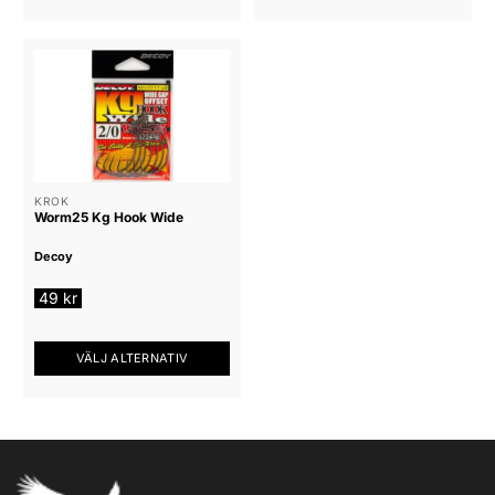
KROK
Worm25 Kg Hook Wide
Decoy
49
kr
VÄLJ ALTERNATIV
Den
här
produkten
har
flera