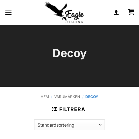
Skip
to
content
Decoy
HEM
/
VARUMÄRKEN
/
DECOY
FILTRERA