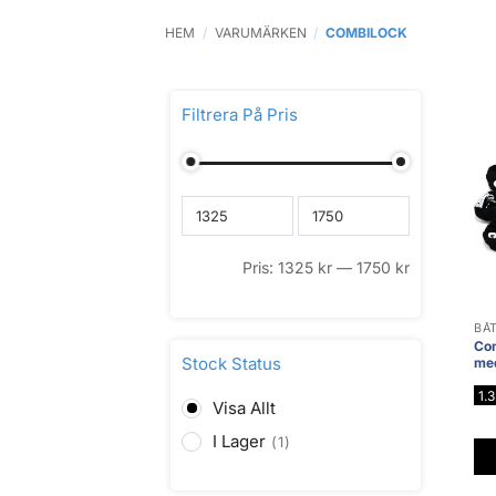
HEM
/
VARUMÄRKEN
/
COMBILOCK
Filtrera På Pris
Pris:
1325
kr
—
1750
kr
BÅ
Com
Stock Status
med
1.
Visa Allt
I Lager
1
De