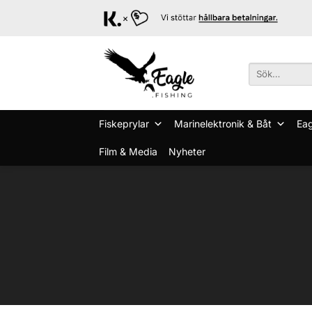
Skip
to
content
Sök
efter:
Fiskeprylar
Marinelektronik & Båt
Eag
Film & Media
Nyheter