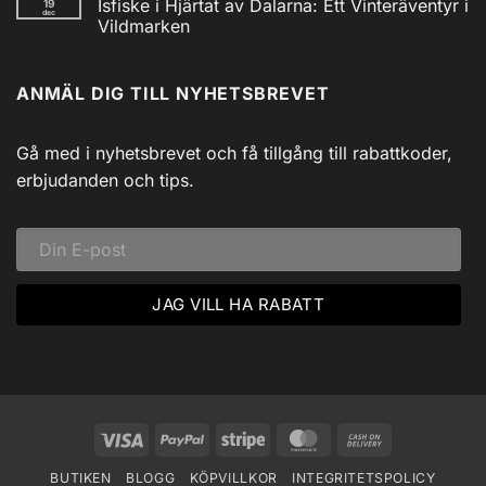
Isfiske i Hjärtat av Dalarna: Ett Vinteräventyr i
19
till
AM/FM
dec
Utforska
Powerbank
Vildmarken
Siljans
inkl
Vildmark
Inga
USB
med
kommentarer
till
Johnny
ANMÄL DIG TILL NYHETSBREVET
Isfiske
Svadlings
i
Guidade
Hjärtat
Fisketurer!
av
Dalarna:
Gå med i nyhetsbrevet och få tillgång till rabattkoder,
Ett
Vinteräventyr
erbjudanden och tips.
i
Vildmarken
Visa
PayPal
Stripe
MasterCard
Cash
On
BUTIKEN
BLOGG
KÖPVILLKOR
INTEGRITETSPOLICY