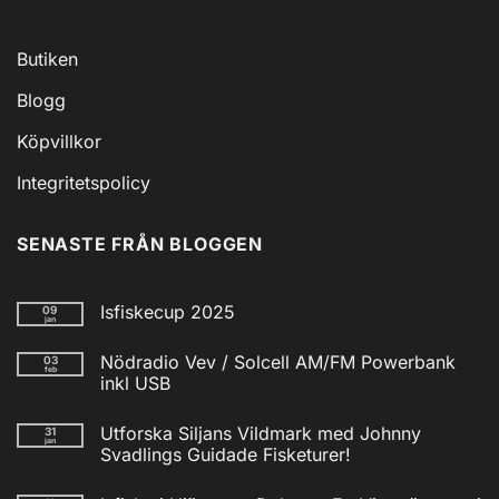
Butiken
Blogg
Köpvillkor
Integritetspolicy
SENASTE FRÅN BLOGGEN
Isfiskecup 2025
09
jan
Inga
kommentarer
Nödradio Vev / Solcell AM/FM Powerbank
03
till
feb
Isfiskecup
inkl USB
2025
Inga
kommentarer
Utforska Siljans Vildmark med Johnny
31
till
jan
Nödradio
Svadlings Guidade Fisketurer!
Vev
/
Inga
Solcell
kommentarer