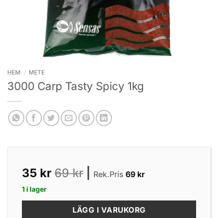
HEM
/
METE
3000 Carp Tasty Spicy 1kg
35
kr
69
kr
|
Rek.Pris
69
kr
1 i lager
LÄGG I VARUKORG