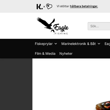
Skip
to
content
Sök
efter:
Fiskeprylar
Marinelektronik & Båt
Eag
Film & Media
Nyheter