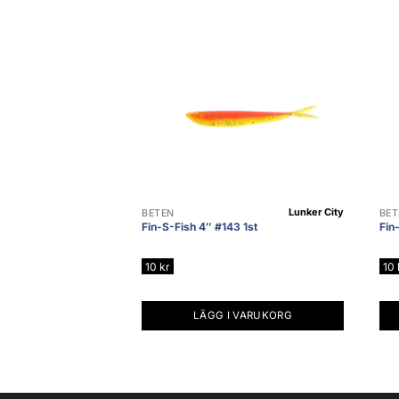
Lunker City
BETEN
BET
Fin-S-Fish 4″ #143 1st
Fin
10
kr
10
LÄGG I VARUKORG