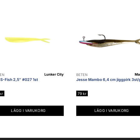
Lunker City
Ma
EN
BETEN
-S-Fish 2,5″ #027 1st
Jesse Mambo 6,4 cm jiggpirk 3st/
kr
79
kr
LÄGG I VARUKORG
LÄGG I VARUKORG