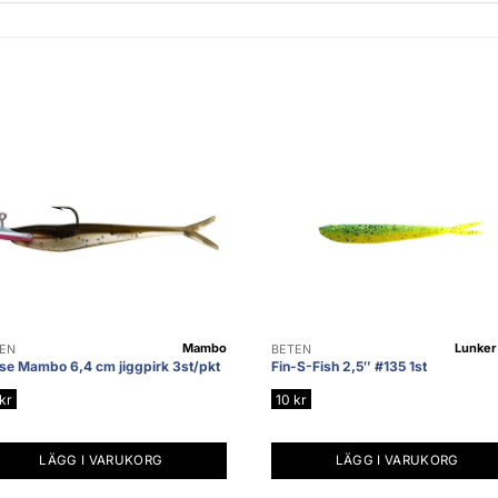
Mambo
Lunker 
EN
BETEN
se Mambo 6,4 cm jiggpirk 3st/pkt
Fin-S-Fish 2,5″ #135 1st
kr
10
kr
LÄGG I VARUKORG
LÄGG I VARUKORG