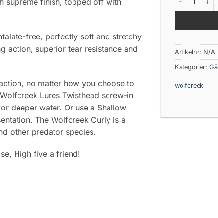
h supreme finish, topped off with
talate-free, perfectly soft and stretchy
ng action, superior tear resistance and
Artikelnr:
N/A
Kategorier:
Gä
action, no matter how you choose to
wolfcreek
 Wolfcreek Lures Twisthead screw-in
for deeper water. Or use a Shallow
entation. The Wolfcreek Curly is a
nd other predator species.
se, High five a friend!