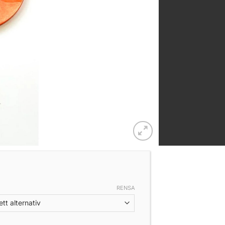
RENSA
urly 29 cm mängd