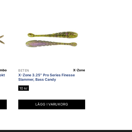
mbo
X-Zone
BETEN
pkt
X-Zone 3.25″ Pro Series Finesse
Slammer, Bass Candy
10
kr
LÄGG I VARUKORG