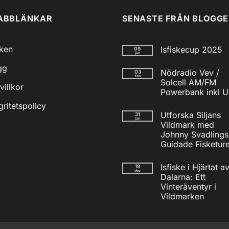
ABBLÄNKAR
SENASTE FRÅN BLOGG
iken
Isfiskecup 2025
09
jan
Inga
gg
kommentarer
Nödradio Vev /
03
till
feb
Isfiskecup
Solcell AM/FM
villkor
2025
Powerbank inkl 
Inga
gritetspolicy
kommentarer
Utforska Siljans
31
till
jan
Nödradio
Vildmark med
Vev
Johnny Svadlings
/
Solcell
Guidade Fisketure
AM/FM
Inga
Powerbank
kommentarer
inkl
Isfiske i Hjärtat a
19
till
USB
dec
Utforska
Dalarna: Ett
Siljans
Vinteräventyr i
Vildmark
med
Vildmarken
Johnny
Inga
Svadlings
kommentarer
Guidade
till
Fisketurer!
Isfiske