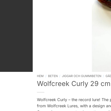
HEM
/
BETEN
/
JIGGAR OCH GUMMIBETEN
/
GÄ
Wolfcreek Curly 29 cm
Wolfcreek Curly – the record lure! The 
from Wolfcreek Lures, with a design and