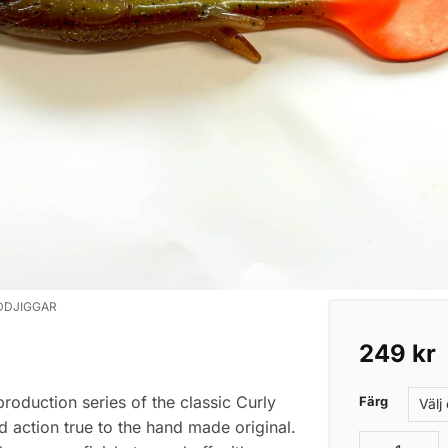
DDJIGGAR
249
kr
production series of the classic Curly
Färg
 action true to the hand made original.
Wolfcreek C