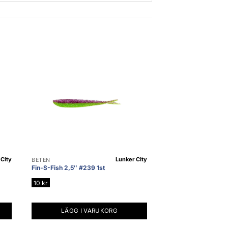
City
Lunker City
BETEN
Fin-S-Fish 2,5″ #239 1st
10
kr
LÄGG I VARUKORG