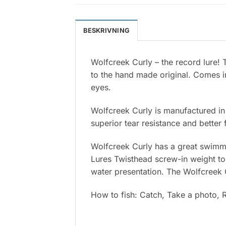
BESKRIVNING
Wolfcreek Curly – the record lure! 
to the hand made original. Comes in
eyes.
Wolfcreek Curly is manufactured in a
superior tear resistance and better
Wolfcreek Curly has a great swimm
Lures Twisthead screw-in weight to
water presentation. The Wolfcreek C
How to fish: Catch, Take a photo, R