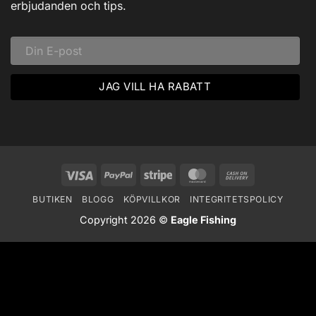
Vinteräventyr
erbjudanden och tips.
i
Vildmarken
Visa
PayPal
Stripe
MasterCard
Cash
On
BUTIKEN
BLOGG
KÖPVILLKOR
INTEGRITETSPOLICY
Delivery
Copyright 2026 ©
Eagle Fishing