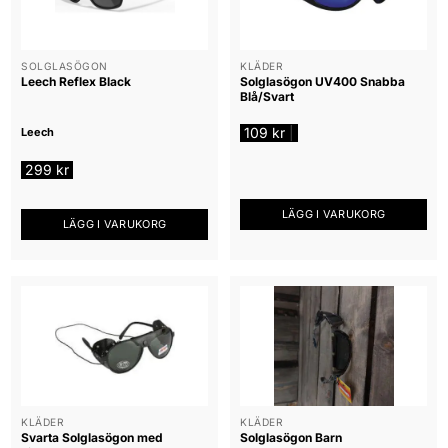
SOLGLASÖGON
KLÄDER
Leech Reflex Black
Solglasögon UV400 Snabba
Blå/Svart
109
kr
|
Leech
299
kr
LÄGG I VARUKORG
LÄGG I VARUKORG
KLÄDER
KLÄDER
Svarta Solglasögon med
Solglasögon Barn