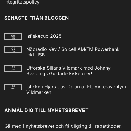
Integritetspolicy
SENASTE FRÅN BLOGGEN
Isfiskecup 2025
09
jan
Inga
kommentarer
Nödradio Vev / Solcell AM/FM Powerbank
03
till
feb
Isfiskecup
inkl USB
2025
Inga
kommentarer
Utforska Siljans Vildmark med Johnny
31
till
jan
Nödradio
Svadlings Guidade Fisketurer!
Vev
/
Inga
Solcell
kommentarer
Isfiske i Hjärtat av Dalarna: Ett Vinteräventyr i
19
till
AM/FM
dec
Utforska
Powerbank
Vildmarken
Siljans
inkl
Vildmark
Inga
USB
med
kommentarer
till
Johnny
ANMÄL DIG TILL NYHETSBREVET
Isfiske
Svadlings
i
Guidade
Hjärtat
Fisketurer!
av
Dalarna:
Gå med i nyhetsbrevet och få tillgång till rabattkoder,
Ett