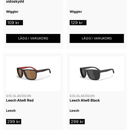
sidoskydd
Wiggler
Wiggler
109
kr
129
kr
|
|
LÄGG I VARUKORG
LÄGG I VARUKORG
SOLGLASÖGON
SOLGLASÖGON
Leech Atw6 Red
Leech Atw6 Black
Leech
Leech
299
kr
299
kr