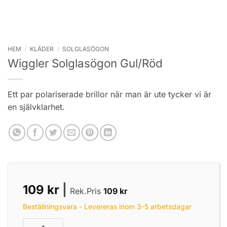
HEM
/
KLÄDER
/
SOLGLASÖGON
Wiggler Solglasögon Gul/Röd
Ett par polariserade brillor när man är ute tycker vi är
en självklarhet.
109
kr
|
Rek.Pris
109
kr
Beställningsvara - Levereras inom 3-5 arbetsdagar
Wiggler Solglasögon Gul/Röd mängd