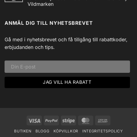
dec
Utforska
Powerbank
Vildmarken
Siljans
inkl
Vildmark
Inga
USB
med
kommentarer
till
Johnny
ANMÄL DIG TILL NYHETSBREVET
Isfiske
Svadlings
i
Guidade
Hjärtat
Fisketurer!
av
Dalarna:
Gå med i nyhetsbrevet och få tillgång till rabattkoder,
Ett
Vinteräventyr
erbjudanden och tips.
i
Vildmarken
Visa
PayPal
Stripe
MasterCard
Cash
On
BUTIKEN
BLOGG
KÖPVILLKOR
INTEGRITETSPOLICY
Delivery