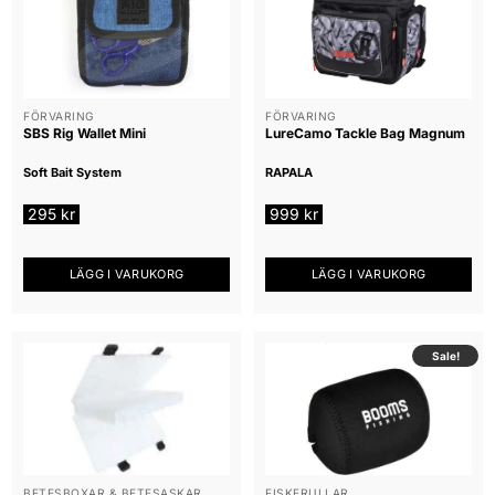
FÖRVARING
FÖRVARING
SBS Rig Wallet Mini
LureCamo Tackle Bag Magnum
Soft Bait System
RAPALA
295
kr
999
kr
LÄGG I VARUKORG
LÄGG I VARUKORG
Sale!
BETESBOXAR & BETESASKAR
FISKERULLAR