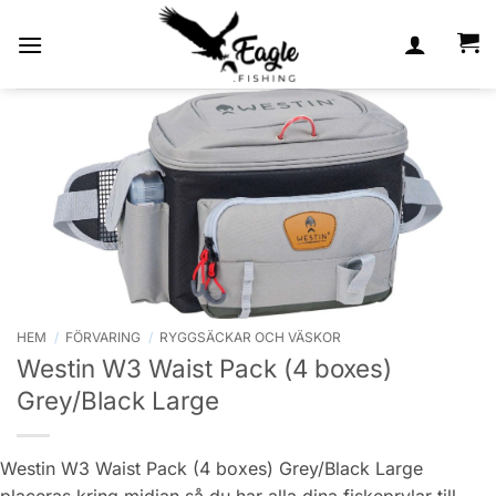
Skip
to
content
HEM
/
FÖRVARING
/
RYGGSÄCKAR OCH VÄSKOR
Westin W3 Waist Pack (4 boxes)
Grey/Black Large
Westin W3 Waist Pack (4 boxes) Grey/Black Large
placeras kring midjan så du har alla dina fiskeprylar till