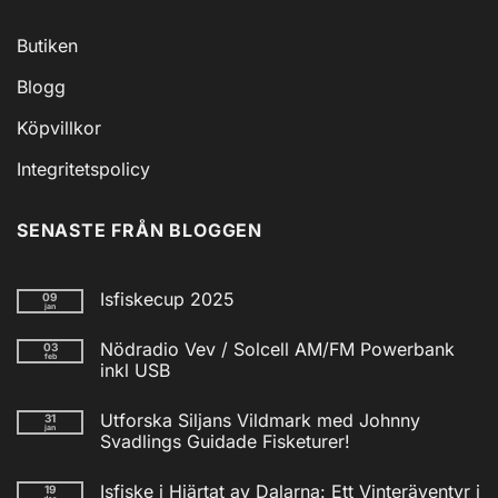
Butiken
Blogg
Köpvillkor
Integritetspolicy
SENASTE FRÅN BLOGGEN
Isfiskecup 2025
09
jan
Inga
kommentarer
Nödradio Vev / Solcell AM/FM Powerbank
03
till
feb
Isfiskecup
inkl USB
2025
Inga
kommentarer
Utforska Siljans Vildmark med Johnny
31
till
jan
Nödradio
Svadlings Guidade Fisketurer!
Vev
/
Inga
Solcell
kommentarer
Isfiske i Hjärtat av Dalarna: Ett Vinteräventyr i
19
till
AM/FM