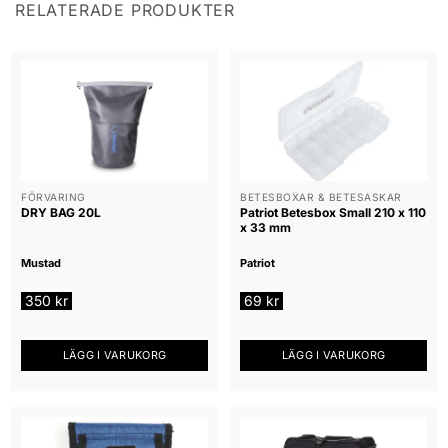
RELATERADE PRODUKTER
FÖRVARING
BETESBOXAR & BETESASKAR
DRY BAG 20L
Patriot Betesbox Small 210 x 110
x 33 mm
Mustad
Patriot
350
kr
69
kr
LÄGG I VARUKORG
LÄGG I VARUKORG