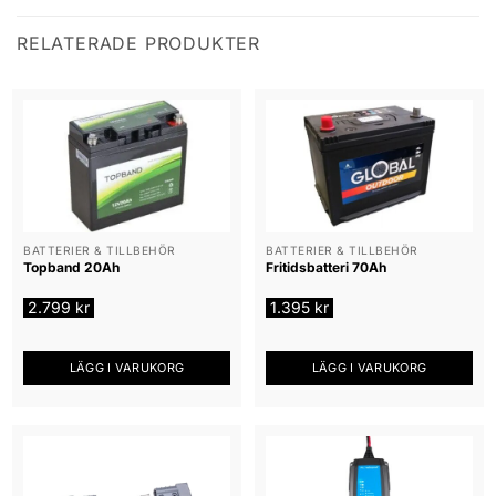
RELATERADE PRODUKTER
BATTERIER & TILLBEHÖR
BATTERIER & TILLBEHÖR
Topband 20Ah
Fritidsbatteri 70Ah
2.799
kr
1.395
kr
LÄGG I VARUKORG
LÄGG I VARUKORG