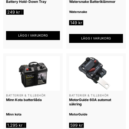
Battery Hold-Down Tray
Watersnake Batteriklämmor
249
kr
|
Watersnake
149
kr
LÄGG I VARUKORG
LÄGG I VARUKORG
BATTERIER & TILLBEHÖR
BATTERIER & TILLBEHÖR
Minn Kota batterilåda
MotorGuide 60A automat
säkring
Minn kota
MotorGuide
1.295
kr
599
kr
|