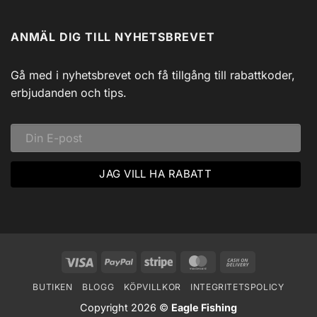
Vildmark
Inga
USB
med
kommentarer
till
Johnny
ANMÄL DIG TILL NYHETSBREVET
Isfiske
Svadlings
i
Guidade
Hjärtat
Fisketurer!
av
Dalarna:
Gå med i nyhetsbrevet och få tillgång till rabattkoder,
Ett
Vinteräventyr
erbjudanden och tips.
i
Vildmarken
Visa
PayPal
Stripe
MasterCard
Cash
On
BUTIKEN
BLOGG
KÖPVILLKOR
INTEGRITETSPOLICY
Delivery
Copyright 2026 ©
Eagle Fishing