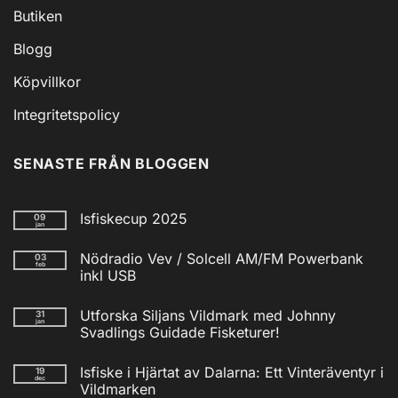
Butiken
Blogg
Köpvillkor
Integritetspolicy
SENASTE FRÅN BLOGGEN
Isfiskecup 2025
09
jan
Inga
kommentarer
Nödradio Vev / Solcell AM/FM Powerbank
03
till
feb
Isfiskecup
inkl USB
2025
Inga
kommentarer
Utforska Siljans Vildmark med Johnny
31
till
jan
Nödradio
Svadlings Guidade Fisketurer!
Vev
/
Inga
Solcell
kommentarer
Isfiske i Hjärtat av Dalarna: Ett Vinteräventyr i
19
till
AM/FM
dec
Utforska
Powerbank
Vildmarken
Siljans
inkl