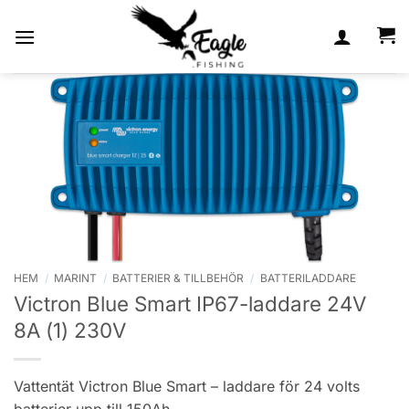
Skip
to
content
HEM
/
MARINT
/
BATTERIER & TILLBEHÖR
/
BATTERILADDARE
Victron Blue Smart IP67-laddare 24V
8A (1) 230V
Vattentät Victron Blue Smart – laddare för 24 volts
batterier upp till 150Ah.