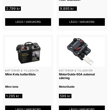
2.799
kr
9.895
kr
|
LÄGG I VARUKORG
LÄGG I VARUKORG
BATTERIER & TILLBEHÖR
BATTERIER & TILLBEHÖR
Minn Kota batterilåda
MotorGuide 60A automat
säkring
Minn kota
MotorGuide
1.295
kr
599
kr
|
LÄGG I VARUKORG
LÄGG I VARUKORG