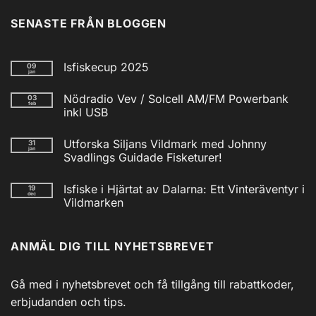
SENASTE FRÅN BLOGGEN
Isfiskecup 2025
09
jan
Inga
kommentarer
Nödradio Vev / Solcell AM/FM Powerbank
03
till
feb
Isfiskecup
inkl USB
2025
Inga
kommentarer
Utforska Siljans Vildmark med Johnny
31
till
jan
Nödradio
Svadlings Guidade Fisketurer!
Vev
/
Inga
Solcell
kommentarer
Isfiske i Hjärtat av Dalarna: Ett Vinteräventyr i
19
till
AM/FM
dec
Utforska
Powerbank
Vildmarken
Siljans
inkl
Vildmark
Inga
USB
med
kommentarer
till
Johnny
ANMÄL DIG TILL NYHETSBREVET
Isfiske
Svadlings
i
Guidade
Hjärtat
Fisketurer!
av
Dalarna:
Gå med i nyhetsbrevet och få tillgång till rabattkoder,
Ett
Vinteräventyr
erbjudanden och tips.
i