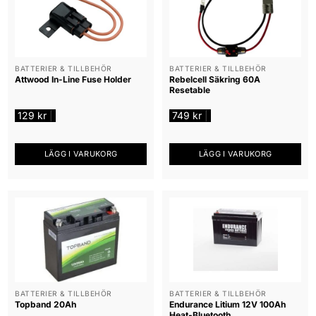
BATTERIER & TILLBEHÖR
BATTERIER & TILLBEHÖR
Attwood In-Line Fuse Holder
Rebelcell Säkring 60A
Resetable
129
kr
749
kr
|
|
LÄGG I VARUKORG
LÄGG I VARUKORG
BATTERIER & TILLBEHÖR
BATTERIER & TILLBEHÖR
Topband 20Ah
Endurance Litium 12V 100Ah
Heat-Bluetooth