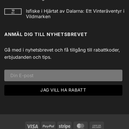
Vev
/
Inga
Solcell
kommentarer
Isfiske i Hjärtat av Dalarna: Ett Vinteräventyr i
19
till
AM/FM
dec
Utforska
Powerbank
Vildmarken
Siljans
inkl
Vildmark
Inga
USB
med
kommentarer
till
Johnny
ANMÄL DIG TILL NYHETSBREVET
Isfiske
Svadlings
i
Guidade
Hjärtat
Fisketurer!
av
Dalarna:
Gå med i nyhetsbrevet och få tillgång till rabattkoder,
Ett
Vinteräventyr
erbjudanden och tips.
i
Vildmarken
Visa
PayPal
Stripe
MasterCard
Cash