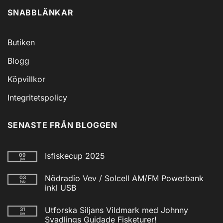
SNABBLÄNKAR
Butiken
Blogg
Köpvillkor
Integritetspolicy
SENASTE FRÅN BLOGGEN
Isfiskecup 2025
09
jan
Inga
kommentarer
Nödradio Vev / Solcell AM/FM Powerbank
03
till
feb
Isfiskecup
inkl USB
2025
Inga
kommentarer
Utforska Siljans Vildmark med Johnny
31
till
jan
Nödradio
Svadlings Guidade Fisketurer!