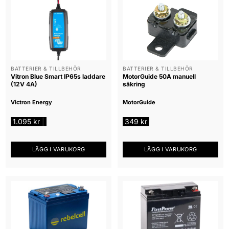
BATTERIER & TILLBEHÖR
BATTERIER & TILLBEHÖR
Vitron Blue Smart IP65s laddare
MotorGuide 50A manuell
(12V 4A)
säkring
Victron Energy
MotorGuide
1.095
kr
349
kr
|
LÄGG I VARUKORG
LÄGG I VARUKORG