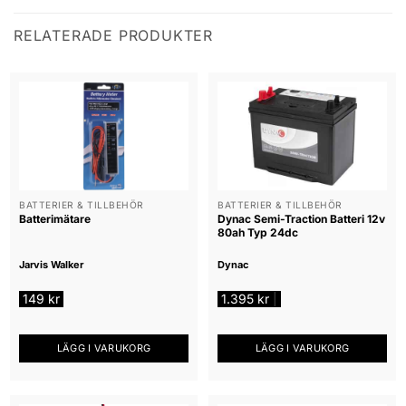
RELATERADE PRODUKTER
BATTERIER & TILLBEHÖR
BATTERIER & TILLBEHÖR
Batterimätare
Dynac Semi-Traction Batteri 12v
80ah Typ 24dc
Jarvis Walker
Dynac
149
kr
1.395
kr
|
LÄGG I VARUKORG
LÄGG I VARUKORG