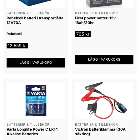
BATTERIER & TILLBEHÖR
BATTERIER & TILLBEHÖR
Rebelcell batteri i transportlåda
First power batteri 12v
12V70A
18ah/20hr
795
kr
Rebelcell
12.559
kr
LÄGG I VARUKORG
LÄGG I VARUKORG
BATTERIER & TILLBEHÖR
BATTERIER & TILLBEHÖR
Varta Longlife Power C LR14
Victron Batteriklämma (30A
Alkaline Batteries
säkring)