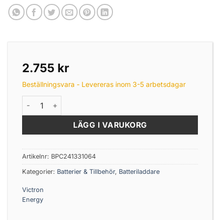
2.755
kr
Beställningsvara - Levereras inom 3-5 arbetsdagar
Victron Blue Smart IP65 laddare 24V 13A 230V mängd
LÄGG I VARUKORG
Artikelnr:
BPC241331064
Kategorier:
Batterier & Tillbehör
,
Batteriladdare
Victron
Energy