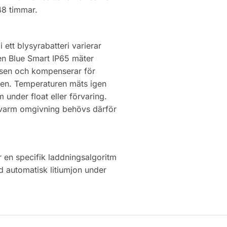
 48 timmar.
ett blysyrabatteri varierar
n Blue Smart IP65 mäter
asen och kompenserar för
en. Temperaturen mäts igen
m under float eller förvaring.
er varm omgivning behövs därför
 en specifik laddningsalgoritm
ed automatisk litiumjon under