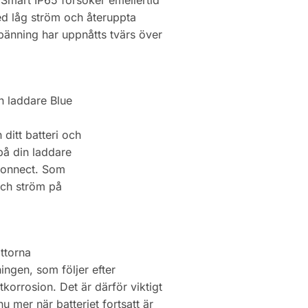
e Smart IP65 försöker emellertid
med låg ström och återuppta
spänning har uppnåtts tvärs över
in laddare Blue
ditt batteri och
 på din laddare
Connect. Som
och ström på
ttorna
ingen, som följer efter
korrosion. Det är därför viktigt
 mer när batteriet fortsatt är