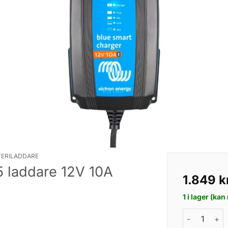
TERILADDARE
5 laddare 12V 10A
1.849
k
1 i lager (kan
Victron Blue