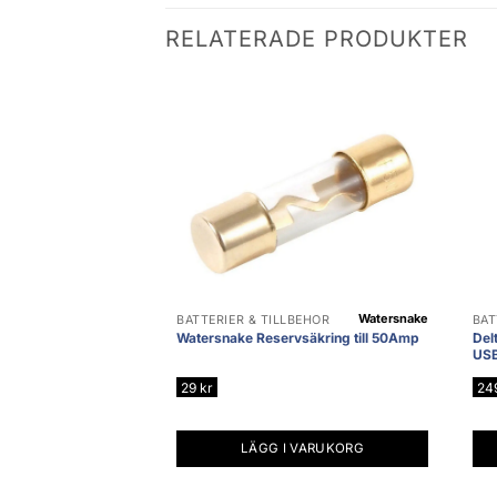
RELATERADE PRODUKTER
Watersnake
BATTERIER & TILLBEHÖR
BAT
Watersnake Reservsäkring till 50Amp
Del
US
29
kr
24
LÄGG I VARUKORG