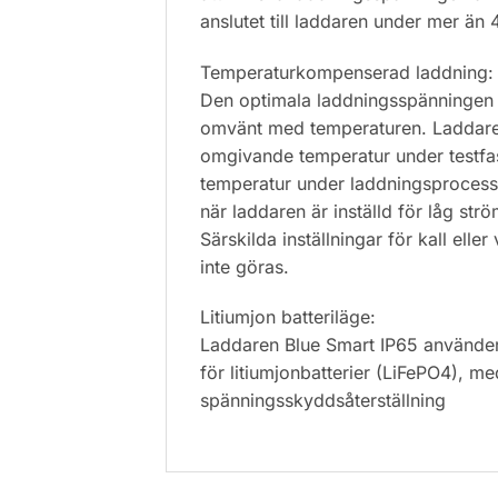
anslutet till laddaren under mer än
Temperaturkompenserad laddning:
Den optimala laddningsspänningen i 
omvänt med temperaturen. Laddare
omgivande temperatur under testf
temperatur under laddningsprocess
när laddaren är inställd för låg strö
Särskilda inställningar för kall ell
inte göras.
Litiumjon batteriläge:
Laddaren Blue Smart IP65 använder
för litiumjonbatterier (LiFePO4), m
spänningsskyddsåterställning