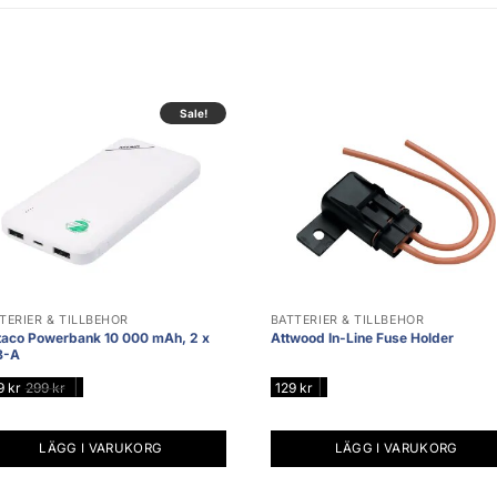
Sale!
TERIER & TILLBEHÖR
BATTERIER & TILLBEHÖR
taco Powerbank 10 000 mAh, 2 x
Attwood In-Line Fuse Holder
B-A
|
|
9
kr
299
kr
129
kr
LÄGG I VARUKORG
LÄGG I VARUKORG