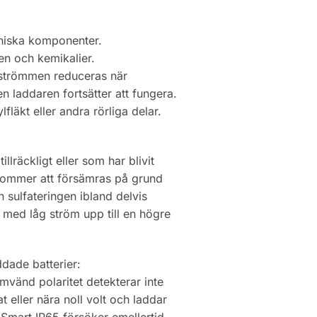
oniska komponenter.
en och kemikalier.
sströmmen reduceras när
n laddaren fortsätter att fungera.
lfläkt eller andra rörliga delar.
illräckligt eller som har blivit
 kommer att försämras på grund
n sulfateringen ibland delvis
 med låg ström upp till en högre
ddade batterier:
vänd polaritet detekterar inte
at eller nära noll volt och laddar