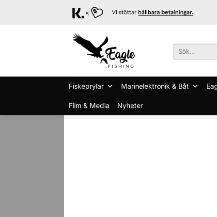
Skip
to
content
Sök
efter:
Fiskeprylar
Marinelektronik & Båt
Eag
Film & Media
Nyheter