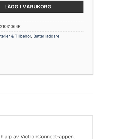
LÄGG I VARUKORG
21031064R
terier & Tillbehör
,
Batteriladdare
d hjälp av VictronConnect-appen.