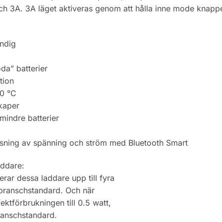
 3A. 3A läget aktiveras genom att hålla inne mode knappen 
ndig
g
da” batterier
tion
30 °C
skaper
 mindre batterier
vläsning av spänning och ström med Bluetooth Smart
addare:
erar dessa laddare upp till fyra
branschstandard. Och när
fektförbrukningen till 0.5 watt,
branschstandard.