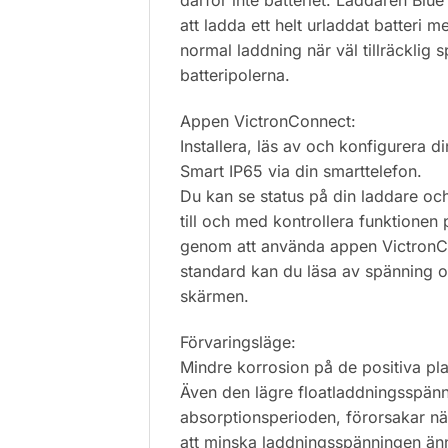
därför inte batteriet. Laddaren Blu
att ladda ett helt urladdat batteri 
normal laddning när väl tillräcklig 
batteripolerna.
Appen VictronConnect:
Installera, läs av och konfigurera d
Smart IP65 via din smarttelefon.
Du kan se status på din laddare och 
till och med kontrollera funktionen
genom att använda appen Victron
standard kan du läsa av spänning 
skärmen.
Förvaringsläge:
Mindre korrosion på de positiva pla
Även den lägre floatladdningsspänn
absorptionsperioden, förorsakar nät
att minska laddningsspänningen ännu