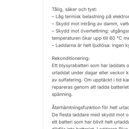
Tålig, säker och tyst:
– Låg termisk belastning på elektr
– Skydd mot intrång av damm, vatt
– Skydd mot överhettning: utgång
temperaturen ökar upp till 60 °C me
– Laddarna är helt ljudlösa: ingen ky
Rekonditionering:
Ett blysyrabatteri som har laddats ot
urladdat under dagar eller veckor
av sulfatering. Om upptäckt i tid ka
repareras genom att ladda batteriet
spänning.
Återhämtningsfunktion för helt urla
De flesta laddare med skydd mot om
ett batteri som har blivit helt urladd