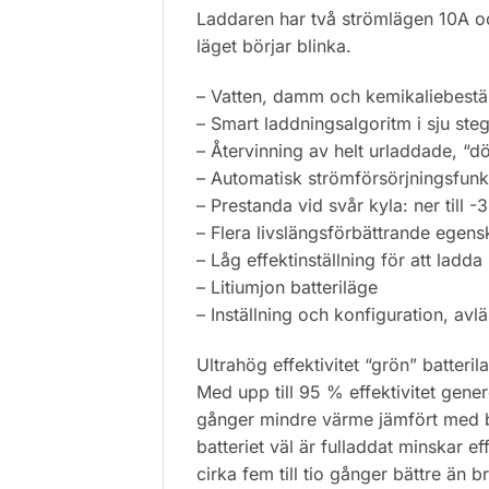
Laddaren har två strömlägen 10A och
läget börjar blinka.
– Vatten, damm och kemikaliebestä
– Smart laddningsalgoritm i sju ste
– Återvinning av helt urladdade, “dö
– Automatisk strömförsörjningsfunk
– Prestanda vid svår kyla: ner till -
– Flera livslängsförbättrande egen
– Låg effektinställning för att ladda
– Litiumjon batteriläge
– Inställning och konfiguration, a
Ultrahög effektivitet “grön” batteril
Med upp till 95 % effektivitet gener
gånger mindre värme jämfört med 
batteriet väl är fulladdat minskar ef
cirka fem till tio gånger bättre än 