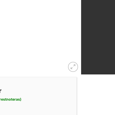
r
 restnoteras)
 Smart IP65 laddare 12V 10A 230V mängd