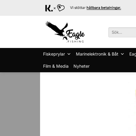
Skip
to
content
Sök
efter:
Fiskeprylar
Marinelektronik & Båt
Eag
Film & Media
Nyheter