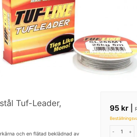
 stål Tuf-Leader,
95
kr
|
Beställningsv
Tuf-Line flä
erkärna och en flätad beklädnad av