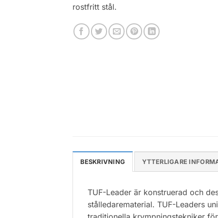
rostfritt stål.
BESKRIVNING
YTTERLIGARE INFORM
TUF-Leader är konstruerad och desi
stålledarematerial. TUF-Leaders uni
traditionella krympningstekniker fö