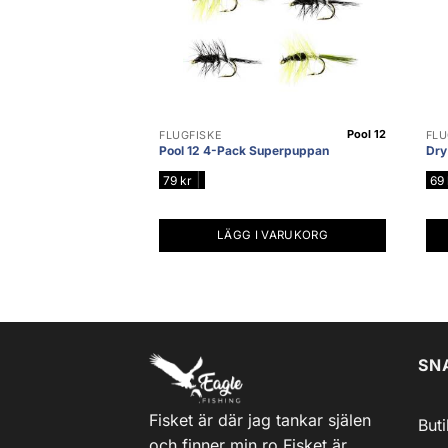
Pool 12
FLUGFISKE
FLU
Pool 12 4-Pack Superpuppan
Dry 
|
79
kr
69
LÄGG I VARUKORG
SN
Fisket är där jag tankar själen
But
och finner min ro.Fisket är