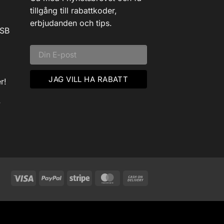
tillgång till rabattkoder,
erbjudanden och tips.
USB
r!
v
Visa
PayPal
Stripe
MasterCard
Cash
On
Delivery