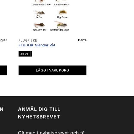
gler
Darts
FLUGFISKE
FLUGOR-Sländor Våt
|
99
kr
LÄGG I VARUKORG
EN
ANMÄL DIG TILL
NYHETSBREVET
Gå med i nyhetsbrevet och få