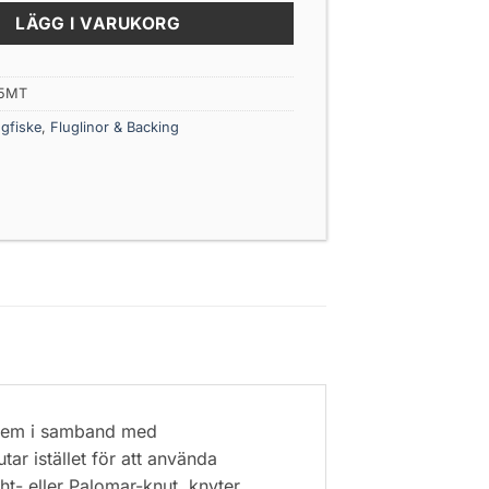
LÄGG I VARUKORG
25MT
ugfiske
,
Fluglinor & Backing
oblem i samband med
ar istället för att använda
t- eller Palomar-knut, knyter