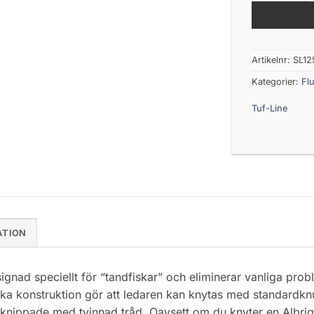
Artikelnr:
SL1
Kategorier:
Fl
Tuf-Line
ATION
gnad speciellt för “tandfiskar” och eliminerar vanliga pr
ka konstruktion gör att ledaren kan knytas med standardknut
rknippade med tvinnad tråd. Oavsett om du knyter en Albrigh