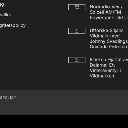
gg
kommentarer
Nödradio Vev /
03
till
feb
Isfiskecup
Solcell AM/FM
villkor
2025
Powerbank inkl 
Inga
gritetspolicy
kommentarer
Utforska Siljans
31
till
jan
Nödradio
Vildmark med
Vev
Johnny Svadlings
/
Solcell
Guidade Fisketure
AM/FM
Inga
Powerbank
kommentarer
inkl
Isfiske i Hjärtat a
19
till
USB
dec
Utforska
Dalarna: Ett
Siljans
Vinteräventyr i
Vildmark
med
Vildmarken
Johnny
Inga
Svadlings
kommentarer
Guidade
till
Fisketurer!
Isfiske
i
TSPOLICY
Hjärtat
av
Dalarna:
Ett
Vinteräventyr
i
Vildmarken