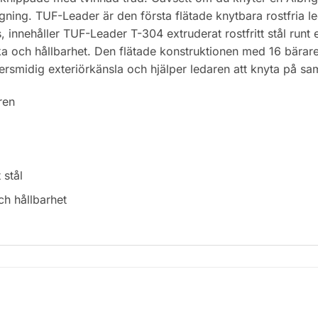
gning. TUF-Leader är den första flätade knytbara rostfria 
nnehåller TUF-Leader T-304 extruderat rostfritt stål runt 
ka och hållbarhet. Den flätade konstruktionen med 16 bärare
rsmidig exteriörkänsla och hjälper ledaren att knyta på sa
ren
 stål
ch hållbarhet