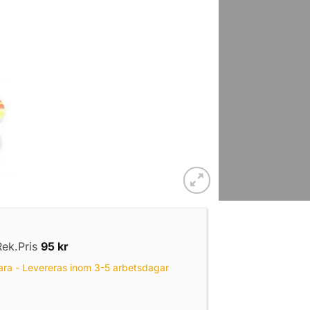
Rek.Pris
95
kr
ara - Levereras inom 3-5 arbetsdagar
tad rostfritt stål Tuf-Leader, 0,33mm 12kg, 5m mängd