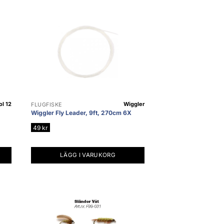
ol 12
Wiggler
FLUGFISKE
Wiggler Fly Leader, 9ft, 270cm 6X
49
kr
LÄGG I VARUKORG