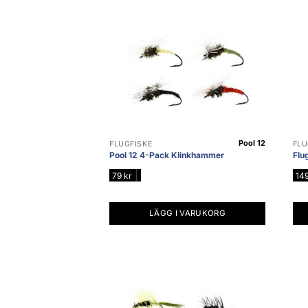
Pool 12
FLUGFISKE
FLU
Pool 12 4-Pack Klinkhammer
Flu
|
79
kr
14
LÄGG I VARUKORG