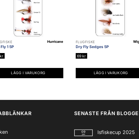
Hurricane
Wig
GFISKE
FLUGFISKE
Fly 1 5P
Dry Fly Sedges 5P
kr
69
kr
LÄGG I VARUKORG
LÄGG I VARUKORG
ABBLÄNKAR
SENASTE FRÅN BLOGG
iken
Isfiskecup 2025
09
jan
Inga