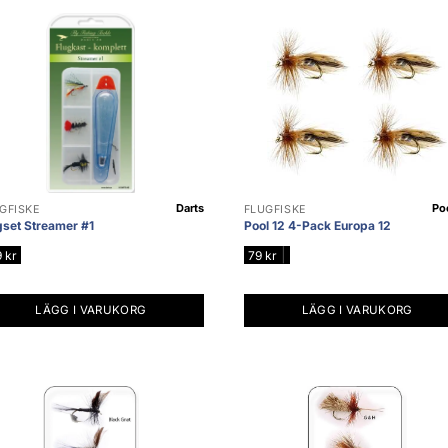
Darts
Po
GFISKE
FLUGFISKE
gset Streamer #1
Pool 12 4-Pack Europa 12
|
9
kr
79
kr
LÄGG I VARUKORG
LÄGG I VARUKORG