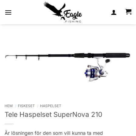
Skip
to
content
HEM
/
FISKESET
/
HASPELSET
Tele Haspelset SuperNova 210
Är lösningen för den som vill kunna ta med