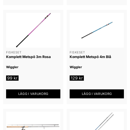
Den
här
produkten
har
flera
varianter.
De
olika
alternativen
FISKESET
FISKESET
Komplett Metspö 3m Rosa
Komplett Metspö 4m Blå
kan
väljas
Wiggler
Wiggler
på
produktsidan
99
kr
129
kr
LÄGG I VARUKORG
LÄGG I VARUKORG