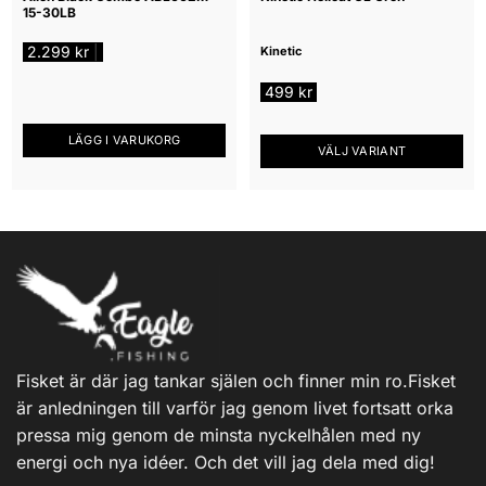
15-30LB
2.299
kr
|
Kinetic
499
kr
LÄGG I VARUKORG
VÄLJ VARIANT
Den
här
produkten
har
flera
varianter.
De
olika
alternativen
Fisket är där jag tankar själen och finner min ro.Fisket
kan
är anledningen till varför jag genom livet fortsatt orka
väljas
på
pressa mig genom de minsta nyckelhålen med ny
produktsidan
energi och nya idéer. Och det vill jag dela med dig!