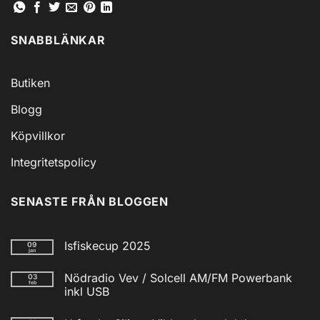
SNABBLÄNKAR
Butiken
Blogg
Köpvillkor
Integritetspolicy
SENASTE FRÅN BLOGGEN
Isfiskecup 2025
09
jan
Inga
kommentarer
Nödradio Vev / Solcell AM/FM Powerbank
03
till
feb
Isfiskecup
inkl USB
2025
Inga
kommentarer