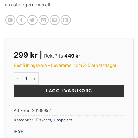
utrustningen överallt.
299
kr
|
Rek.Pris
449
kr
Beställningsvara - Levereras inom 3-5 arbetsdagar
Tele Haspelset SuperNova 210 mängd
LÄGG I VARUKORG
Artikelnr:
20169952
Kategorier:
Fiskeset
,
Haspelset
IFISH