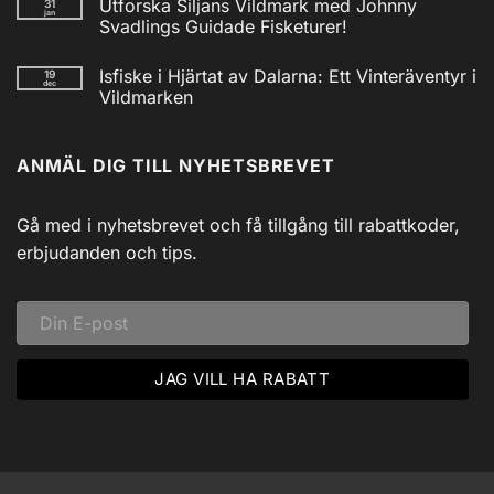
Utforska Siljans Vildmark med Johnny
31
till
jan
Nödradio
Svadlings Guidade Fisketurer!
Vev
/
Inga
Solcell
kommentarer
Isfiske i Hjärtat av Dalarna: Ett Vinteräventyr i
19
till
AM/FM
dec
Utforska
Powerbank
Vildmarken
Siljans
inkl
Vildmark
Inga
USB
med
kommentarer
till
Johnny
ANMÄL DIG TILL NYHETSBREVET
Isfiske
Svadlings
i
Guidade
Hjärtat
Fisketurer!
av
Dalarna:
Gå med i nyhetsbrevet och få tillgång till rabattkoder,
Ett
Vinteräventyr
erbjudanden och tips.
i
Vildmarken