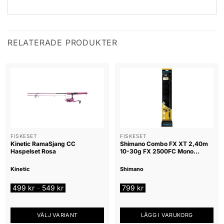
RELATERADE PRODUKTER
FISKESET
FISKESET
Kinetic RamaSjang CC
Shimano Combo FX XT 2,40m
Haspelset Rosa
10-30g FX 2500FC Mono
0,260mm
Kinetic
Shimano
Prisintervall:
499
kr
549
kr
799
kr
–
499 kr
till
549 kr
VÄLJ VARIANT
LÄGG I VARUKORG