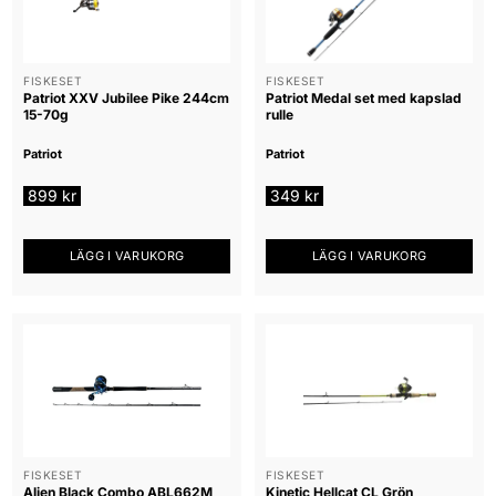
FISKESET
FISKESET
Patriot XXV Jubilee Pike 244cm
Patriot Medal set med kapslad
15-70g
rulle
Patriot
Patriot
899
kr
349
kr
LÄGG I VARUKORG
LÄGG I VARUKORG
FISKESET
FISKESET
Alien Black Combo ABL662M
Kinetic Hellcat CL Grön