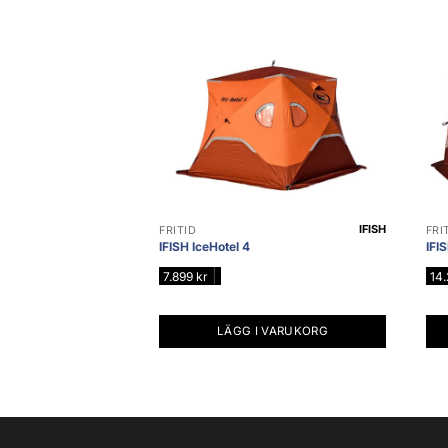
IFISH
FRITID
FRI
IFISH IceHotel 4
IFI
|
7.899
kr
14
LÄGG I VARUKORG