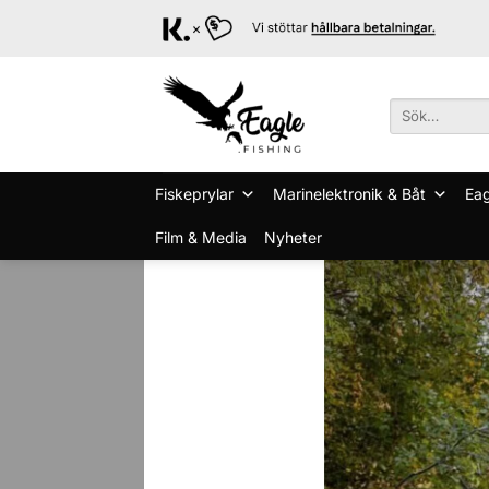
Skip
to
content
Sök
efter:
Fiskeprylar
Marinelektronik & Båt
Eag
Film & Media
Nyheter