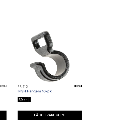
IFISH
IFISH
FRITID
IFISH Hangers 10-pk
|
59
kr
LÄGG I VARUKORG