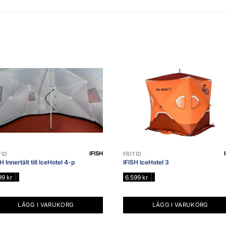
IFISH
TID
FRITID
H Innertält till IceHotel 4-p
IFISH IceHotel 3
|
|
199
kr
6.599
kr
LÄGG I VARUKORG
LÄGG I VARUKORG