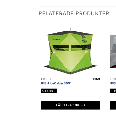
RELATERADE PRODUKTER
IFISH
FRITID
FRI
IFISH IceCabin 360°
IFIS
|
5.199
kr
3.
LÄGG I VARUKORG