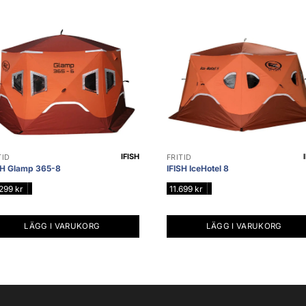
IFISH
TID
FRITID
SH Glamp 365-8
IFISH IceHotel 8
|
|
.299
kr
11.699
kr
LÄGG I VARUKORG
LÄGG I VARUKORG