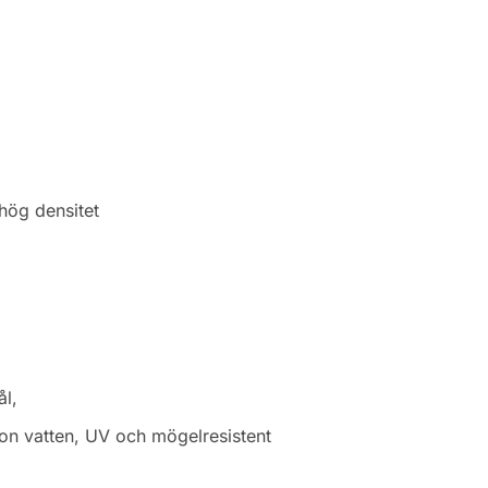
ög densitet
ål,
ton vatten, UV och mögelresistent