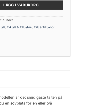
LÄGG I VARUKORG
lt-sundet
tält
,
Taktält & Tillbehör
,
Tält & Tillbehör
modellen är det smidigaste tälten på
u en sovplats för en eller två