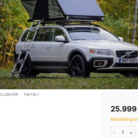
TILLBEHÖR
/
TAKTÄLT
25.99
Beställningsv
Taktält - Su