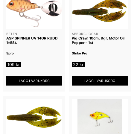
BETEN
ABBORRJIGGAR
ASP SPINNER UV 14GR RUDD
Pig Craw, 10cm, 9gr, Motor Oil
1x5St.
Pepper – 1st
Spro
Strike Pro
109
kr
22
kr
LÄGG I VARUKORG
LÄGG I VARUKORG