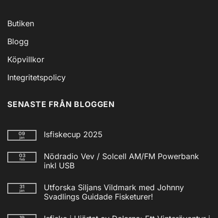
Butiken
Blogg
Köpvillkor
Integritetspolicy
SENASTE FRÅN BLOGGEN
Isfiskecup 2025
09
jan
Inga
kommentarer
Nödradio Vev / Solcell AM/FM Powerbank
03
till
feb
Isfiskecup
inkl USB
2025
Inga
kommentarer
Utforska Siljans Vildmark med Johnny
31
till
jan
Nödradio
Svadlings Guidade Fisketurer!
Vev
/
Inga
Solcell
kommentarer
19