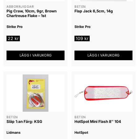
ABBORRJIGGAR
BETEN
Pig Craw, 10cm, 9gr, Brown
Flap Jack 6,5cm, 14g
Chartreuse Flake – 1st
Strike Pro
Strike Pro
22
kr
109
kr
LÄGG I VARUKORG
LÄGG I VARUKORG
BETEN
BETEN
Släp 1:an Färg: KSG
HotSpot Mini Flash 8″ 104
Lidmans
HotSpot