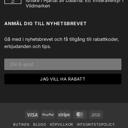
Isfiske i Hjärtat av Dalarna: Ett Vinteräventyr i
till
AM/FM
dec
Utforska
Powerbank
Vildmarken
Siljans
inkl
Vildmark
Inga
USB
med
kommentarer
till
Johnny
ANMÄL DIG TILL NYHETSBREVET
Isfiske
Svadlings
i
Guidade
Hjärtat
Fisketurer!
av
Dalarna:
Gå med i nyhetsbrevet och få tillgång till rabattkoder,
Ett
Vinteräventyr
erbjudanden och tips.
i
Vildmarken
Visa
PayPal
Stripe
MasterCard
Cash
On
BUTIKEN
BLOGG
KÖPVILLKOR
INTEGRITETSPOLICY
Delivery