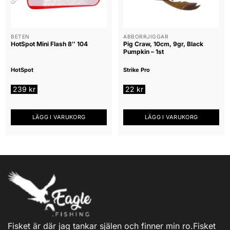
BETEN
ABBORRJIGGAR
HotSpot Mini Flash 8″ 104
Pig Craw, 10cm, 9gr, Black
Pumpkin – 1st
HotSpot
Strike Pro
239
kr
22
kr
LÄGG I VARUKORG
LÄGG I VARUKORG
Fisket är där jag tankar själen och finner min ro.Fisket