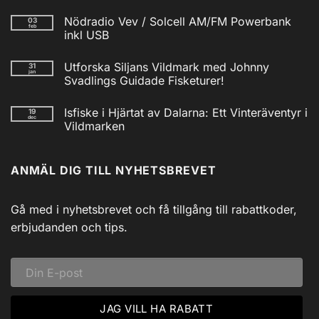
Inga
kommentarer
Nödradio Vev / Solcell AM/FM Powerbank
03
till
feb
Isfiskecup
inkl USB
2025
Inga
kommentarer
Utforska Siljans Vildmark med Johnny
31
till
jan
Nödradio
Svadlings Guidade Fisketurer!
Vev
/
Inga
Solcell
kommentarer
Isfiske i Hjärtat av Dalarna: Ett Vinteräventyr i
19
till
AM/FM
dec
Utforska
Powerbank
Vildmarken
Siljans
inkl
Vildmark
Inga
USB
med
kommentarer
till
Johnny
ANMÄL DIG TILL NYHETSBREVET
Isfiske
Svadlings
i
Guidade
Hjärtat
Fisketurer!
av
Dalarna:
Gå med i nyhetsbrevet och få tillgång till rabattkoder,
Ett
Vinteräventyr
erbjudanden och tips.
i
Vildmarken