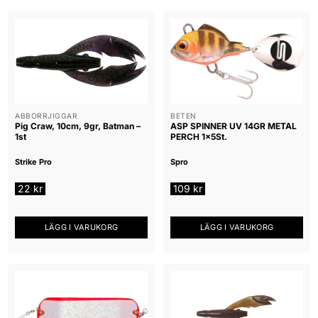
ABBORRJIGGAR
BETEN
Pig Craw, 10cm, 9gr, Batman –
ASP SPINNER UV 14GR METAL
1st
PERCH 1x5St.
Strike Pro
Spro
22
kr
109
kr
LÄGG I VARUKORG
LÄGG I VARUKORG