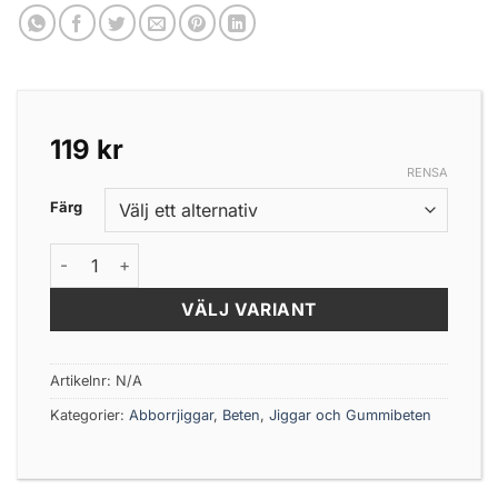
119
kr
RENSA
Färg
Sunny Bros Drug Stick 3.8'' (7-pack) mängd
VÄLJ VARIANT
Artikelnr:
N/A
Kategorier:
Abborrjiggar
,
Beten
,
Jiggar och Gummibeten