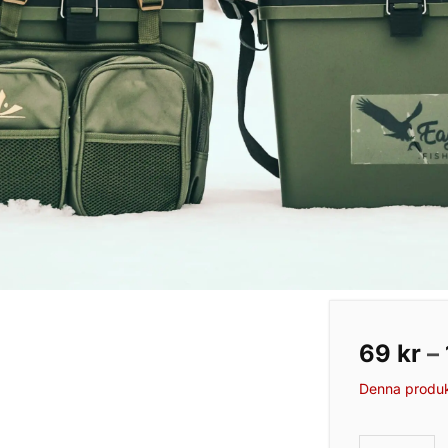
69
kr
–
Denna produk
Eagle Skryll