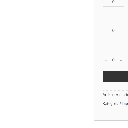
Patriot Ice Cl
Wiggler Isdu
Artikelnr:
start
Kategori:
Pimp