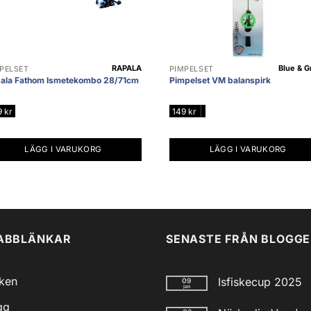
RAPALA
Blue & G
PELSET
PIMPELSET
ala Fathom Ismetekombo 28/71cm
Pimpelset VM balanspirk
|
9
kr
149
kr
LÄGG I VARUKORG
LÄGG I VARUKORG
ABBLÄNKAR
SENASTE FRÅN BLOGG
iken
Isfiskecup 2025
09
jan
Inga
gg
kommentarer