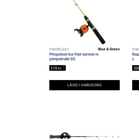
Blue & Green
PIMPELSET
PIM
Pimpelset Ice Flat normal m
Rap
pimpelrulle 02
L
|
579
kr
39
LÄGG I VARUKORG