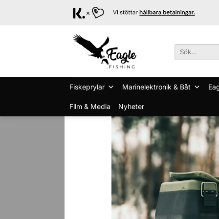
Skip
to
content
Sök
efter:
Fiskeprylar
Marinelektronik & Båt
Eag
Film & Media
Nyheter