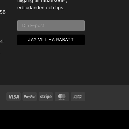
tillgång till rabattkoder,
erbjudanden och tips.
USB
r!
v
Visa
PayPal
Stripe
MasterCard
Cash
On
Delivery