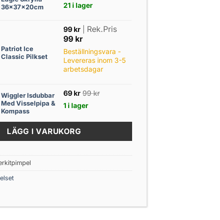
21 i lager
36x37x20cm
Rek.Pris
99
kr
|
99
kr
assic Pilkset mängd
Patriot Ice
Beställningsvara -
Classic Pilkset
Levereras inom 3-5
arbetsdagar
69
kr
99
kr
Wiggler Isdubbar
bbar Med Visselpipa & Kompass mängd
Med Visselpipa &
1 i lager
Kompass
LÄGG I VARUKORG
erkitpimpel
elset