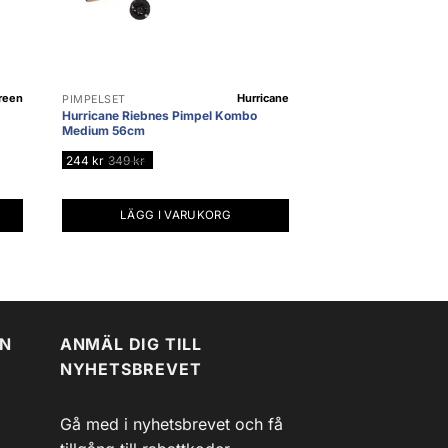
reen
Hurricane
PIMPELSET
Hurricane Riebnes Pimpel Kombo
Medium 56cm
244
kr
349
kr
LÄGG I VARUKORG
EN
ANMÄL DIG TILL
NYHETSBREVET
Gå med i nyhetsbrevet och få