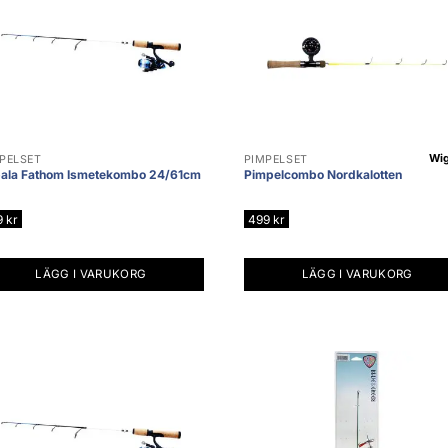
Wig
PELSET
PIMPELSET
ala Fathom Ismetekombo 24/61cm
Pimpelcombo Nordkalotten
9
kr
499
kr
LÄGG I VARUKORG
LÄGG I VARUKORG