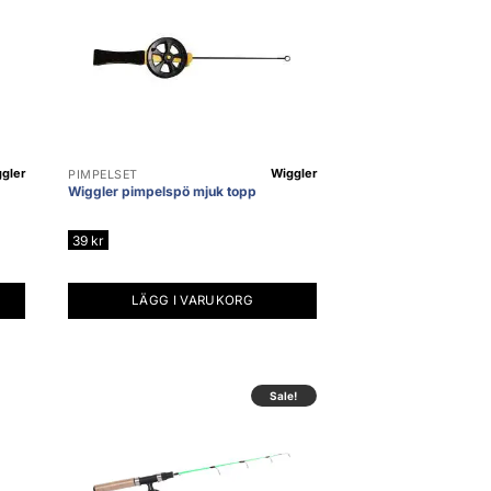
gler
Wiggler
PIMPELSET
Wiggler pimpelspö mjuk topp
39
kr
LÄGG I VARUKORG
Sale!