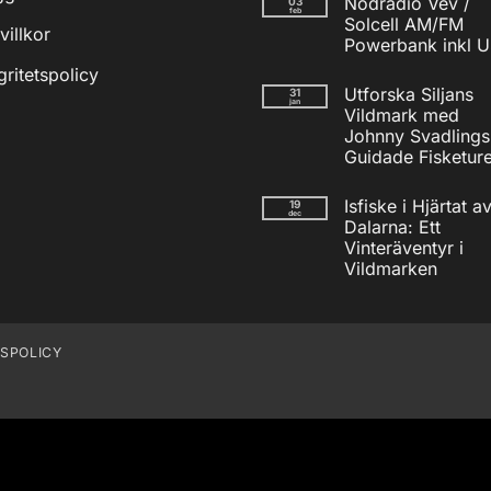
Nödradio Vev /
03
till
feb
Isfiskecup
Solcell AM/FM
villkor
2025
Powerbank inkl 
Inga
gritetspolicy
kommentarer
Utforska Siljans
31
till
jan
Nödradio
Vildmark med
Vev
Johnny Svadlings
/
Solcell
Guidade Fisketure
AM/FM
Inga
Powerbank
kommentarer
inkl
Isfiske i Hjärtat a
19
till
USB
dec
Utforska
Dalarna: Ett
Siljans
Vinteräventyr i
Vildmark
med
Vildmarken
Johnny
Inga
Svadlings
kommentarer
Guidade
till
Fisketurer!
Isfiske
i
TSPOLICY
Hjärtat
av
Dalarna:
Ett
Vinteräventyr
i
Vildmarken