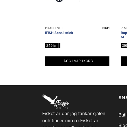
IFISH
PIMPELSET
PIM
IFISH Sensi-stick
Rap
M
|
249
kr
39
LÄGG I VARUKORG
SN
Fisket är där jag tankar själen
But
och finner min ro.Fisket är
Blo