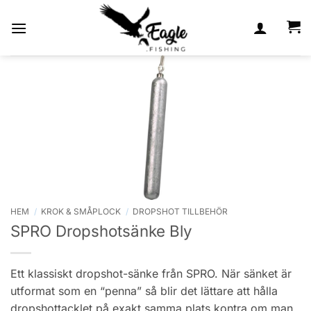
Skip
to
content
HEM
/
KROK & SMÅPLOCK
/
DROPSHOT TILLBEHÖR
SPRO Dropshotsänke Bly
Ett klassiskt dropshot-sänke från SPRO. När sänket är
utformat som en “penna” så blir det lättare att hålla
dropshottacklet på exakt samma plats kontra om man