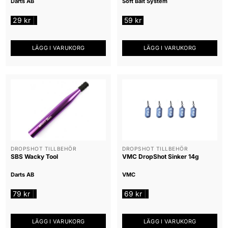
Darts AB
Soft Bait System
29
kr
59
kr
|
LÄGG I VARUKORG
LÄGG I VARUKORG
DROPSHOT TILLBEHÖR
DROPSHOT TILLBEHÖR
SBS Wacky Tool
VMC DropShot Sinker 14g
Darts AB
VMC
79
kr
69
kr
|
|
LÄGG I VARUKORG
LÄGG I VARUKORG