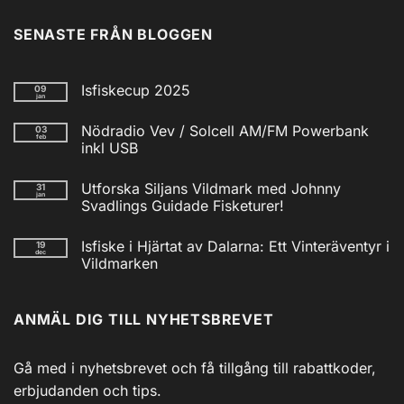
SENASTE FRÅN BLOGGEN
Isfiskecup 2025
09
jan
Inga
kommentarer
Nödradio Vev / Solcell AM/FM Powerbank
03
till
feb
Isfiskecup
inkl USB
2025
Inga
kommentarer
Utforska Siljans Vildmark med Johnny
31
till
jan
Nödradio
Svadlings Guidade Fisketurer!
Vev
/
Inga
Solcell
kommentarer
Isfiske i Hjärtat av Dalarna: Ett Vinteräventyr i
19
till
AM/FM
dec
Utforska
Powerbank
Vildmarken
Siljans
inkl
Vildmark
Inga
USB
med
kommentarer
till
Johnny
ANMÄL DIG TILL NYHETSBREVET
Isfiske
Svadlings
i
Guidade
Hjärtat
Fisketurer!
av
Dalarna:
Gå med i nyhetsbrevet och få tillgång till rabattkoder,
Ett
Vinteräventyr
erbjudanden och tips.
i