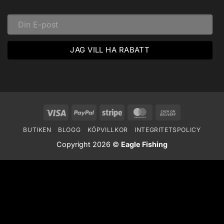
Vildmarken
Visa
PayPal
Stripe
MasterCard
Cash
On
BUTIKEN
BLOGG
KÖPVILLKOR
INTEGRITETSPOLICY
Delivery
Copyright 2026 ©
Eagle Fishing