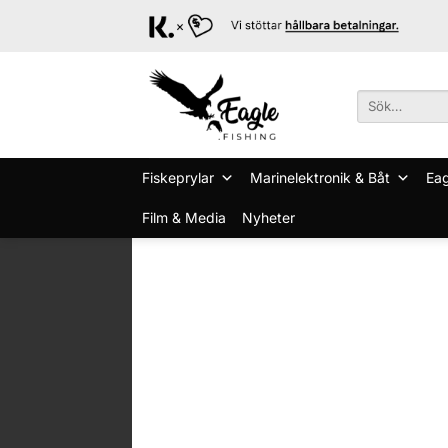
Skip
to
content
Sök
efter:
Fiskeprylar
Marinelektronik & Båt
Eag
Film & Media
Nyheter