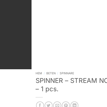
HEM
/
BETEN
/
SPINNARE
SPINNER – STREAM NO 
– 1 pcs.