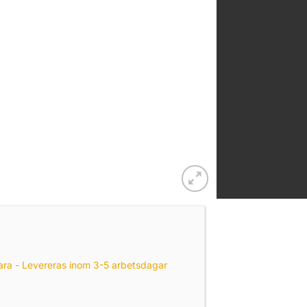
ara - Levereras inom 3-5 arbetsdagar
REAM NO 2 - SILVER /61 HOLO - 1 pcs. mängd