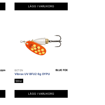
LÄGG I VARUKORG
epps
BLUE FOX
BETEN
Vibrax UV BFU2 6g OYPU
59
kr
LÄGG I VARUKORG