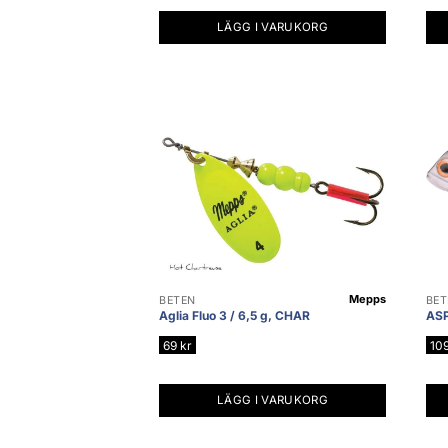
LÄGG I VARUKORG
Mepps
BETEN
BET
Aglia Fluo 3 / 6,5 g, CHAR
ASP
69
kr
10
LÄGG I VARUKORG