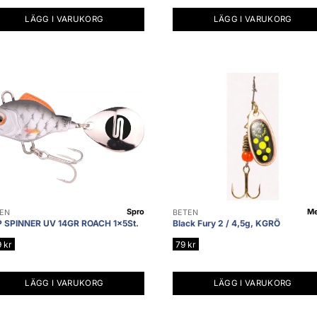
LÄGG I VARUKORG
LÄGG I VARUKORG
Spro
M
EN
BETEN
 SPINNER UV 14GR ROACH 1x5St.
Black Fury 2 / 4,5g, KGRÖ
9
kr
79
kr
LÄGG I VARUKORG
LÄGG I VARUKORG