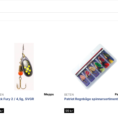
Mepps
Pa
EN
BETEN
ck Fury 2 / 4,5g, SVGR
Patriot Regnbåge spinnarsortiment
kr
99
kr