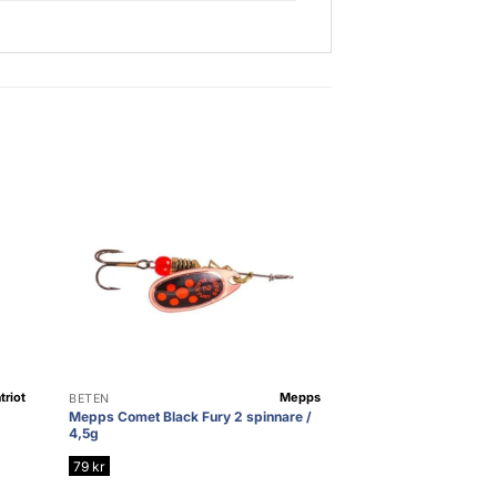
triot
Mepps
BETEN
Mepps Comet Black Fury 2 spinnare /
4,5g
79
kr