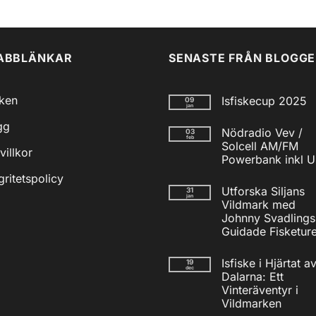
ABBLÄNKAR
SENASTE FRÅN BLOGG
iken
Isfiskecup 2025
09
jan
Inga
gg
kommentarer
Nödradio Vev /
03
till
feb
Isfiskecup
Solcell AM/FM
villkor
2025
Powerbank inkl 
Inga
gritetspolicy
kommentarer
Utforska Siljans
31
till
jan
Nödradio
Vildmark med
Vev
Johnny Svadlings
/
Solcell
Guidade Fisketure
AM/FM
Inga
Powerbank
kommentarer
inkl
Isfiske i Hjärtat a
19
till
USB
dec
Utforska
Dalarna: Ett
Siljans
Vinteräventyr i
Vildmark
med
Vildmarken
Johnny