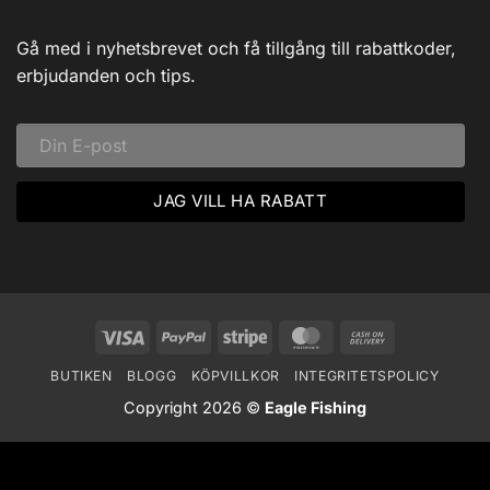
Guidade
Hjärtat
Fisketurer!
av
Dalarna:
Gå med i nyhetsbrevet och få tillgång till rabattkoder,
Ett
Vinteräventyr
erbjudanden och tips.
i
Vildmarken
Visa
PayPal
Stripe
MasterCard
Cash
On
BUTIKEN
BLOGG
KÖPVILLKOR
INTEGRITETSPOLICY
Delivery
Copyright 2026 ©
Eagle Fishing