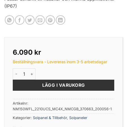
(IP67)
6.090
kr
Beställningsvara - Levereras inom 3-5 arbetsdagar
Solcellspaket Flexibel 150W mängd
LÄGG I VARUKORG
Artikelnr:
NM150WFL_2210UCS_MC4X_NMCGB_370663_200056-1
Kategorier:
Solpanel & Tillbehör
,
Solpaneler