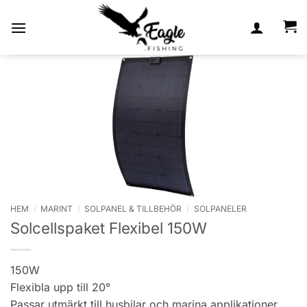
Skip
to
content
HEM
/
MARINT
/
SOLPANEL & TILLBEHÖR
/
SOLPANELER
Solcellspaket Flexibel 150W
150W
Flexibla upp till 20°
Passar utmärkt till husbilar och marina applikationer