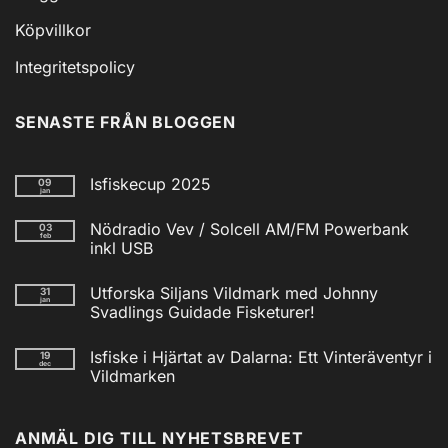
Köpvillkor
Integritetspolicy
SENASTE FRÅN BLOGGEN
Isfiskecup 2025
09
jan
Inga
kommentarer
Nödradio Vev / Solcell AM/FM Powerbank
03
till
feb
Isfiskecup
inkl USB
2025
Inga
kommentarer
Utforska Siljans Vildmark med Johnny
31
till
jan
Nödradio
Svadlings Guidade Fisketurer!
Vev
/
Inga
Solcell
kommentarer
Isfiske i Hjärtat av Dalarna: Ett Vinteräventyr i
19
till
AM/FM
dec
Utforska
Powerbank
Vildmarken
Siljans
inkl
Vildmark
Inga
USB
med
kommentarer
till
Johnny
ANMÄL DIG TILL NYHETSBREVET
Isfiske
Svadlings
i