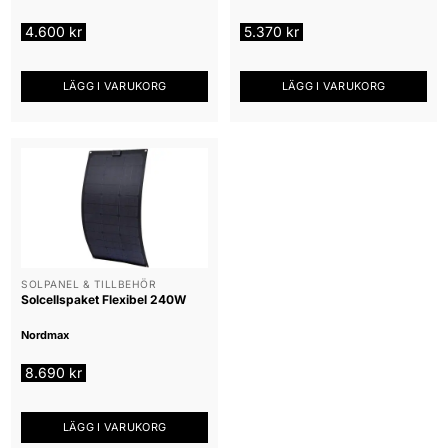
4.600
kr
5.370
kr
LÄGG I VARUKORG
LÄGG I VARUKORG
SOLPANEL & TILLBEHÖR
Solcellspaket Flexibel 240W
Nordmax
8.690
kr
LÄGG I VARUKORG