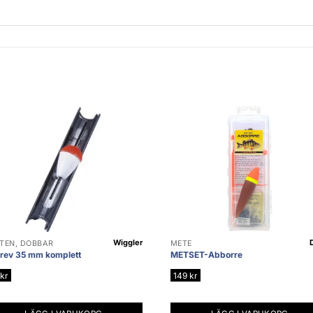
Wiggler
TEN, DOBBAR
METE
rev 35 mm komplett
METSET-Abborre
kr
149
kr