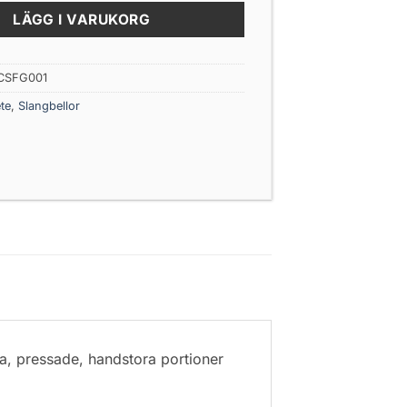
LÄGG I VARUKORG
CSFG001
te
,
Slangbellor
ka, pressade, handstora portioner