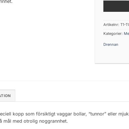
nnhet.
Artikelnr:
T1-T
Kategorier:
Me
Drennan
ATION
ciell kopp som försiktigt vaggar bollar, “tunnor” eller mju
på mål med otrolig noggrannhet.