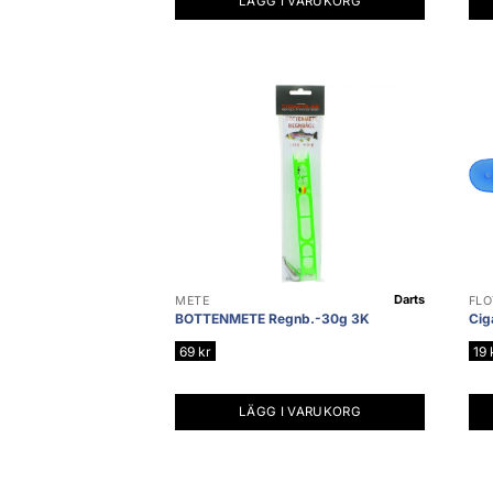
LÄGG I VARUKORG
Darts
METE
FLÖ
BOTTENMETE Regnb.-30g 3K
Ciga
69
kr
19
LÄGG I VARUKORG