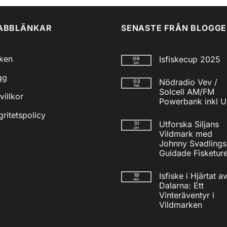
ABBLÄNKAR
SENASTE FRÅN BLOGG
iken
Isfiskecup 2025
09
jan
Inga
gg
kommentarer
Nödradio Vev /
03
till
feb
Isfiskecup
Solcell AM/FM
villkor
2025
Powerbank inkl 
Inga
gritetspolicy
kommentarer
Utforska Siljans
31
till
jan
Nödradio
Vildmark med
Vev
Johnny Svadlings
/
Solcell
Guidade Fisketure
AM/FM
Inga
Powerbank
kommentarer
inkl
Isfiske i Hjärtat a
19
till
USB
dec
Utforska
Dalarna: Ett
Siljans
Vinteräventyr i
Vildmark
med
Vildmarken
Johnny
Inga
Svadlings
kommentarer
Guidade