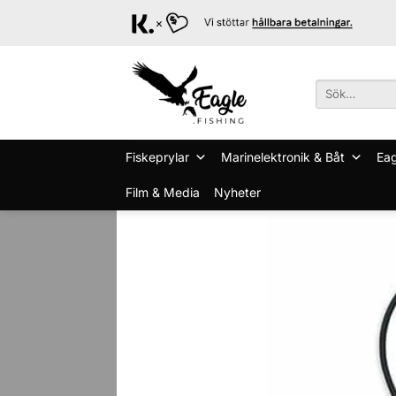
Skip
to
content
Sök
efter:
Fiskeprylar
Marinelektronik & Båt
Eag
Film & Media
Nyheter