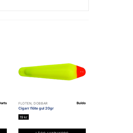
Darts
Buldo
FLÖTEN, DOBBAR
Cigarr flöte gul 20gr
19
kr