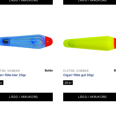
LÄGG I VARUKORG
LÄGG I VARUKORG
Buldo
B
TEN, DOBBAR
FLÖTEN, DOBBAR
rr flöte klar 20gr
Cigarr flöte gul 30gr
kr
29
kr
LÄGG I VARUKORG
LÄGG I VARUKORG