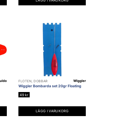
LÄGG I VARUKORG
uldo
Wiggler
FLÖTEN, DOBBAR
Wiggler Bombarda set 20gr Floating
49
kr
LÄGG I VARUKORG