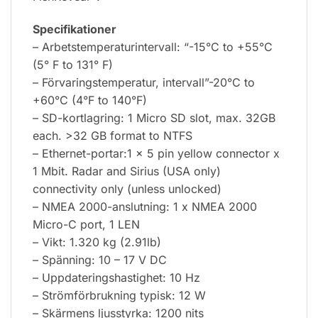
Specifikationer
– Arbetstemperaturintervall: “-15°C to +55°C
(5° F to 131° F)
– Förvaringstemperatur, intervall”-20°C to
+60°C (4°F to 140°F)
– SD-kortlagring: 1 Micro SD slot, max. 32GB
each. >32 GB format to NTFS
– Ethernet-portar:1 x 5 pin yellow connector x
1 Mbit. Radar and Sirius (USA only)
connectivity only (unless unlocked)
– NMEA 2000-anslutning: 1 x NMEA 2000
Micro-C port, 1 LEN
– Vikt: 1.320 kg (2.91lb)
– Spänning: 10 – 17 V DC
– Uppdateringshastighet: 10 Hz
– Strömförbrukning typisk: 12 W
– Skärmens ljusstyrka: 1200 nits