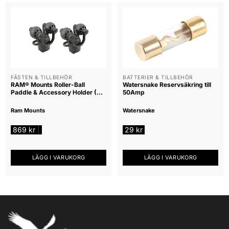
FÄSTEN & TILLBEHÖR
BATTERIER & TILLBEHÖR
RAM® Mounts Roller-Ball
Watersnake Reservsäkring till
Paddle & Accessory Holder (2-
50Amp
pack)
Ram Mounts
Watersnake
869
kr
29
kr
|
LÄGG I VARUKORG
LÄGG I VARUKORG