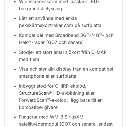
Widescreenskärm med ljusstark LED-
bakgrundsbelysning
Lätt att använda med enkla
pekskärmskontroller som på surfplatta
Kompatibel med Broadband 3G™-/4G™- och
Halo™-radar (GO7 och senare)
Stödjer ett stort antal sjökort från C-MAP
med flera
Visa och styr din display från en kompatibel
smartphone eller surfplatta
Inbyggt stöd för CHIRP-ekolod,
StructureScan® HD-avbildning eller
ForwardScan™-ekolod: lägg bara till en
kompatibel givare
Fungerar med WM-3 SiriusXM
satellitvädermodul (GO7 och senare, endast