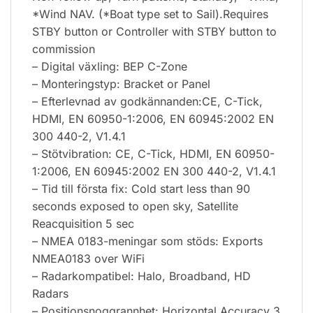
*Wind NAV. (*Boat type set to Sail).Requires
STBY button or Controller with STBY button to
commission
– Digital växling: BEP C-Zone
– Monteringstyp: Bracket or Panel
– Efterlevnad av godkännanden:CE, C-Tick,
HDMI, EN 60950-1:2006, EN 60945:2002 EN
300 440-2, V1.4.1
– Stötvibration: CE, C-Tick, HDMI, EN 60950-
1:2006, EN 60945:2002 EN 300 440-2, V1.4.1
– Tid till första fix: Cold start less than 90
seconds exposed to open sky, Satellite
Reacquisition 5 sec
– NMEA 0183-meningar som stöds: Exports
NMEA0183 over WiFi
– Radarkompatibel: Halo, Broadband, HD
Radars
– Positionsnoggrannhet: Horizontal Accuracy 3