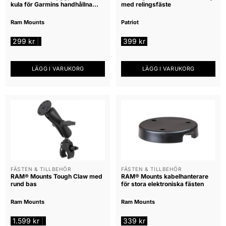
kula för Garmins handhållna
med relingsfäste
enheter (B-kula
Ram Mounts
Patriot
299
kr
399
kr
|
LÄGG I VARUKORG
LÄGG I VARUKORG
FÄSTEN & TILLBEHÖR
FÄSTEN & TILLBEHÖR
RAM® Mounts Tough Claw med
RAM® Mounts kabelhanterare
rund bas
för stora elektroniska fästen
Ram Mounts
Ram Mounts
1.599
kr
339
kr
|