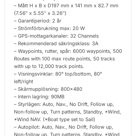
– Mått H x B x D197 mm x 141 mm x 82.7 mm
(7.56″ x 5.55″ x 3.26″)
– Garantiperiod: 2 år
– Strömförbrukning max: 20 W
– GPS-mottagarkanaler: 32 Channels
– Rekommenderad säkringsklass: 3A
– Waypoints, rutter, spår: 6000 waypoints, 500
Routes with 100 max route points, 50 tracks
with up to 12,000 track points.
– Visningsvinklar: 80° top/bottom, 80°
left/right
– Skärmupplösning: 800×480
– Intern lagring: 90MB
– Styrlägen: Auto, Nav., No Drift, Follow up,
Non-follow up, Turn patterns, Standby, *Wind,
*Wind NAV. (*Boat type set to Sail)
– Autopilot: Auto, Nav., No Drift, Follow up,
Non-follow up, Turn patterns, Standby, *Wind,