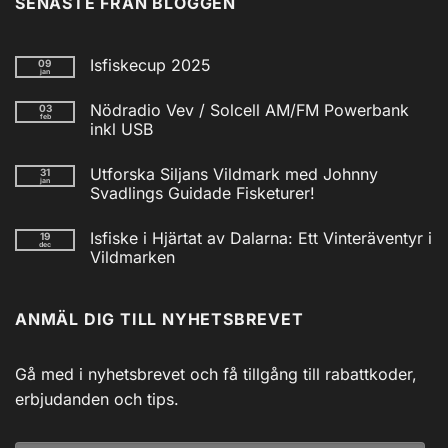
SENASTE FRÅN BLOGGEN
Isfiskecup 2025
09
jan
Inga
kommentarer
Nödradio Vev / Solcell AM/FM Powerbank
03
till
feb
Isfiskecup
inkl USB
2025
Inga
kommentarer
Utforska Siljans Vildmark med Johnny
31
till
jan
Nödradio
Svadlings Guidade Fisketurer!
Vev
/
Inga
Solcell
kommentarer
Isfiske i Hjärtat av Dalarna: Ett Vinteräventyr i
19
till
AM/FM
dec
Utforska
Powerbank
Vildmarken
Siljans
inkl
Vildmark
Inga
USB
med
kommentarer
till
Johnny
ANMÄL DIG TILL NYHETSBREVET
Isfiske
Svadlings
i
Guidade
Hjärtat
Fisketurer!
av
Dalarna:
Gå med i nyhetsbrevet och få tillgång till rabattkoder,
Ett
Vinteräventyr
erbjudanden och tips.
i
Vildmarken