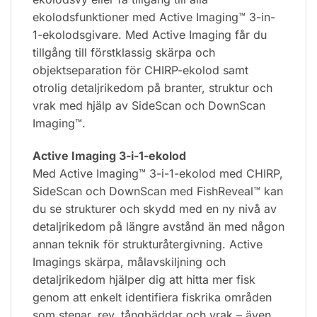
ekolodsfunktioner med Active Imaging™ 3-in-
1-ekolodsgivare. Med Active Imaging får du
tillgång till förstklassig skärpa och
objektseparation för CHIRP-ekolod samt
otrolig detaljrikedom på branter, struktur och
vrak med hjälp av SideScan och DownScan
Imaging™.
Active Imaging 3-i-1-ekolod
Med Active Imaging™ 3-i-1-ekolod med CHIRP,
SideScan och DownScan med FishReveal™ kan
du se strukturer och skydd med en ny nivå av
detaljrikedom på längre avstånd än med någon
annan teknik för strukturåtergivning. Active
Imagings skärpa, målavskiljning och
detaljrikedom hjälper dig att hitta mer fisk
genom att enkelt identifiera fiskrika områden
som stenar, rev, tångbäddar och vrak – även