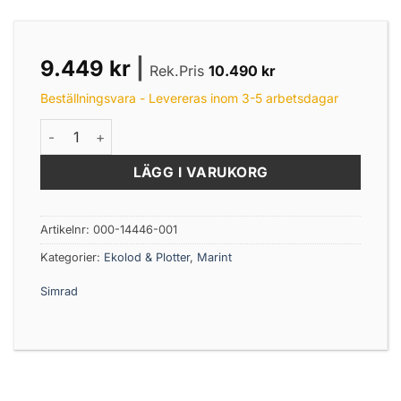
9.449
kr
|
Rek.Pris
10.490
kr
Beställningsvara - Levereras inom 3-5 arbetsdagar
Simrad GO7 XSR med HDI-givare mängd
LÄGG I VARUKORG
Artikelnr:
000-14446-001
Kategorier:
Ekolod & Plotter
,
Marint
Simrad