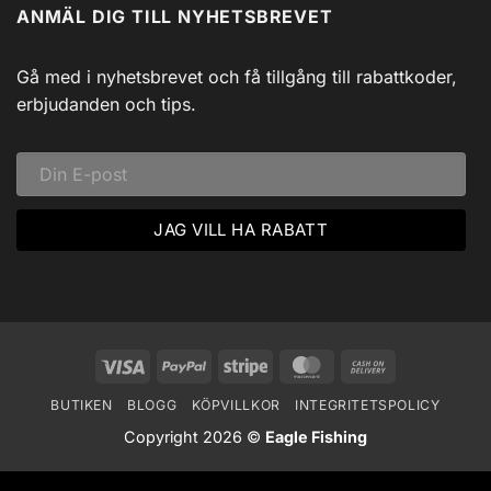
Johnny
ANMÄL DIG TILL NYHETSBREVET
Isfiske
Svadlings
i
Guidade
Hjärtat
Fisketurer!
av
Dalarna:
Gå med i nyhetsbrevet och få tillgång till rabattkoder,
Ett
Vinteräventyr
erbjudanden och tips.
i
Vildmarken
Visa
PayPal
Stripe
MasterCard
Cash
On
BUTIKEN
BLOGG
KÖPVILLKOR
INTEGRITETSPOLICY
Delivery
Copyright 2026 ©
Eagle Fishing