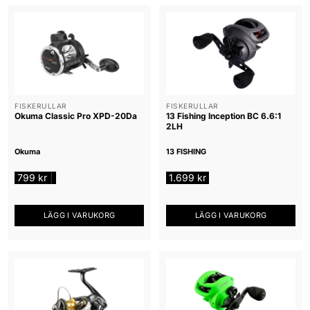
FISKERULLAR
FISKERULLAR
Okuma Classic Pro XPD-20Da
13 Fishing Inception BC 6.6:1
2LH
Okuma
13 FISHING
799
kr
1.699
kr
|
LÄGG I VARUKORG
LÄGG I VARUKORG