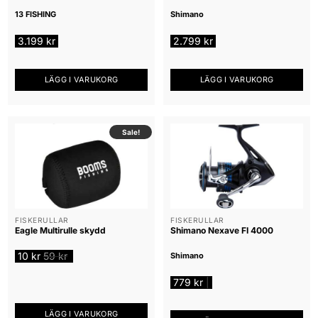
13 FISHING
Shimano
3.199
kr
2.799
kr
LÄGG I VARUKORG
LÄGG I VARUKORG
Sale!
FISKERULLAR
FISKERULLAR
Eagle Multirulle skydd
Shimano Nexave FI 4000
10
kr
59
kr
Shimano
779
kr
|
LÄGG I VARUKORG