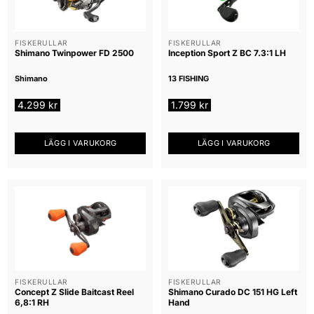
FISKERULLAR
FISKERULLAR
Shimano Twinpower FD 2500
Inception Sport Z BC 7.3:1 LH
Shimano
13 FISHING
4.299
kr
1.799
kr
LÄGG I VARUKORG
LÄGG I VARUKORG
FISKERULLAR
FISKERULLAR
Concept Z Slide Baitcast Reel
Shimano Curado DC 151 HG Left
6,8:1 RH
Hand