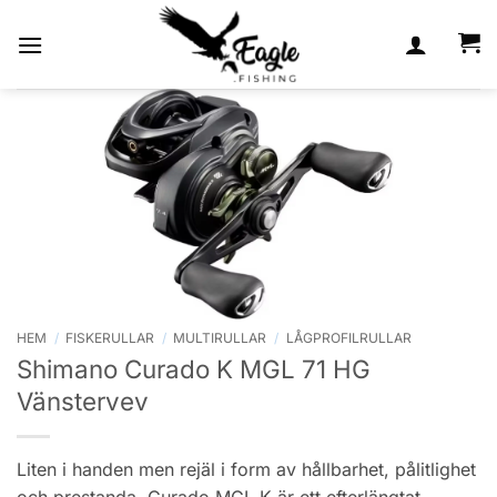
Skip
to
content
HEM
/
FISKERULLAR
/
MULTIRULLAR
/
LÅGPROFILRULLAR
Shimano Curado K MGL 71 HG
Vänstervev
Liten i handen men rejäl i form av hållbarhet, pålitlighet
och prestanda. Curado MGL K är ett efterlängtat