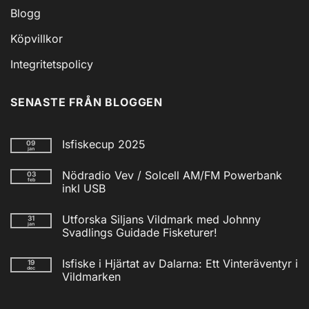
Blogg
Köpvillkor
Integritetspolicy
SENASTE FRÅN BLOGGEN
Isfiskecup 2025
09
jan
Inga
kommentarer
Nödradio Vev / Solcell AM/FM Powerbank
03
till
feb
Isfiskecup
inkl USB
2025
Inga
kommentarer
Utforska Siljans Vildmark med Johnny
31
till
jan
Nödradio
Svadlings Guidade Fisketurer!
Vev
/
Inga
Solcell
kommentarer
Isfiske i Hjärtat av Dalarna: Ett Vinteräventyr i
19
till
AM/FM
dec
Utforska
Powerbank
Vildmarken
Siljans
inkl
Vildmark
Inga
USB
med
kommentarer
till