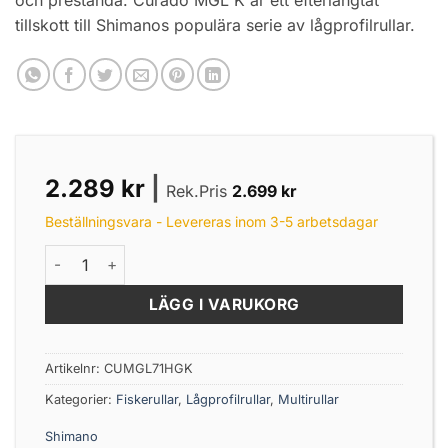
tillskott till Shimanos populära serie av lågprofilrullar.
2.289
kr
|
Rek.Pris
2.699
kr
Beställningsvara - Levereras inom 3-5 arbetsdagar
Shimano Curado K MGL 71 HG Vänstervev mängd
LÄGG I VARUKORG
Artikelnr:
CUMGL71HGK
Kategorier:
Fiskerullar
,
Lågprofilrullar
,
Multirullar
Shimano