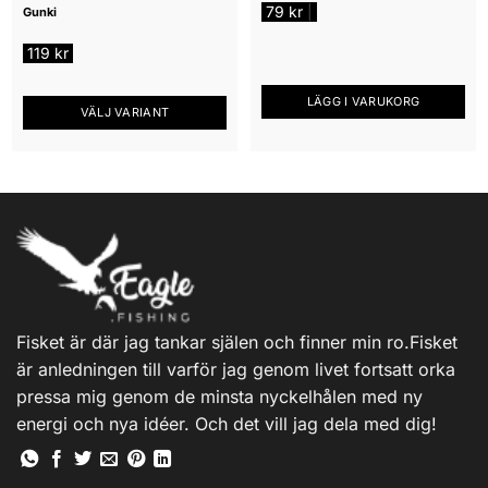
79
kr
|
Gunki
på
produktsidan
119
kr
LÄGG I VARUKORG
VÄLJ VARIANT
Den
här
produkten
har
flera
varianter.
De
olika
alternativen
Fisket är där jag tankar själen och finner min ro.Fisket
kan
är anledningen till varför jag genom livet fortsatt orka
väljas
på
pressa mig genom de minsta nyckelhålen med ny
produktsidan
energi och nya idéer. Och det vill jag dela med dig!