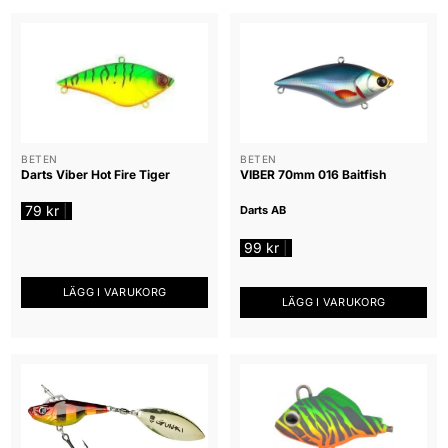
här
här
produkten
produkten
har
har
flera
flera
varianter.
varianter.
De
De
olika
olika
alternativen
alternativen
BETEN
BETEN
Darts Viber Hot Fire Tiger
VIBER 70mm 016 Baitfish
kan
kan
väljas
väljas
79
kr
|
Darts AB
på
på
produktsidan
produktsidan
99
kr
|
LÄGG I VARUKORG
LÄGG I VARUKORG