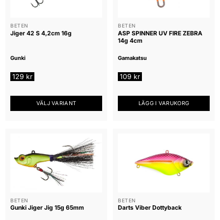
BETEN
BETEN
Jiger 42 S 4,2cm 16g
ASP SPINNER UV FIRE ZEBRA
14g 4cm
Gunki
Gamakatsu
129
kr
109
kr
VÄLJ VARIANT
LÄGG I VARUKORG
Den
här
produkten
har
flera
varianter.
De
olika
alternativen
BETEN
BETEN
Gunki Jiger Jig 15g 65mm
Darts Viber Dottyback
kan
väljas