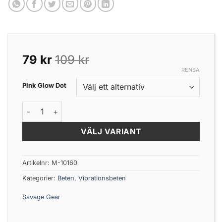
79
kr
109
kr
RENSA
Pink Glow Dot
Savage Gear Vib Blade 5,5cm 14,5g mängd
VÄLJ VARIANT
Artikelnr:
M-10160
Kategorier:
Beten
,
Vibrationsbeten
Savage Gear