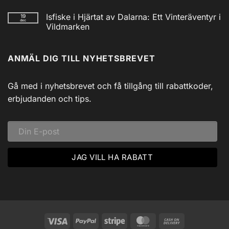
/
Inga
Solcell
kommentarer
Isfiske i Hjärtat av Dalarna: Ett Vinteräventyr i
19
till
AM/FM
dec
Utforska
Powerbank
Vildmarken
Siljans
inkl
Vildmark
Inga
USB
med
kommentarer
till
Johnny
ANMÄL DIG TILL NYHETSBREVET
Isfiske
Svadlings
i
Guidade
Hjärtat
Fisketurer!
av
Dalarna:
Gå med i nyhetsbrevet och få tillgång till rabattkoder,
Ett
Vinteräventyr
erbjudanden och tips.
i
Vildmarken
Visa
PayPal
Stripe
MasterCard
Cash