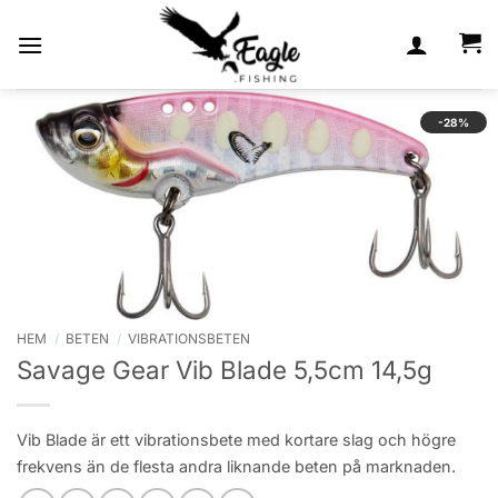
Skip
to
content
-28%
HEM
/
BETEN
/
VIBRATIONSBETEN
Savage Gear Vib Blade 5,5cm 14,5g
Vib Blade är ett vibrationsbete med kortare slag och högre
frekvens än de flesta andra liknande beten på marknaden.