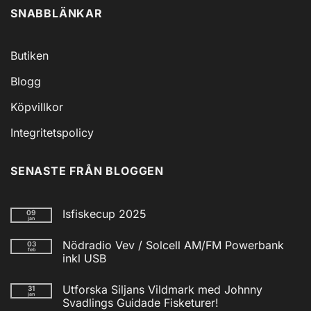
SNABBLÄNKAR
Butiken
Blogg
Köpvillkor
Integritetspolicy
SENASTE FRÅN BLOGGEN
Isfiskecup 2025
09
jan
Inga
kommentarer
Nödradio Vev / Solcell AM/FM Powerbank
03
till
feb
Isfiskecup
inkl USB
2025
Inga
kommentarer
Utforska Siljans Vildmark med Johnny
31
till
jan
Nödradio
Svadlings Guidade Fisketurer!
Vev