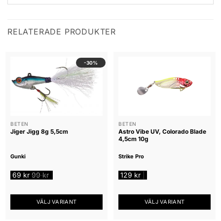
RELATERADE PRODUKTER
-30%
BETEN
BETEN
Jiger Jigg 8g 5,5cm
Astro Vibe UV, Colorado Blade
4,5cm 10g
Gunki
Strike Pro
69
kr
99
kr
129
kr
|
VÄLJ VARIANT
VÄLJ VARIANT
Den
Den