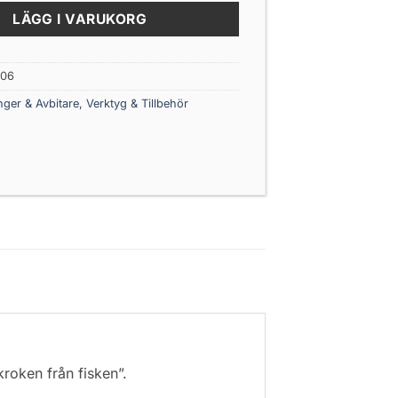
LÄGG I VARUKORG
106
nger & Avbitare
,
Verktyg & Tillbehör
roken från fisken”.