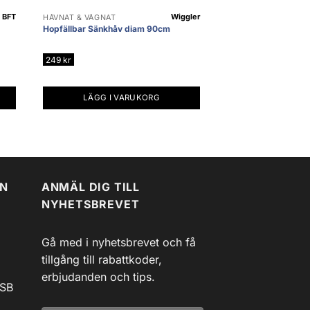
BFT
Wiggler
HÅVNÄT & VÅGNÄT
Hopfällbar Sänkhåv diam 90cm
249
kr
LÄGG I VARUKORG
EN
ANMÄL DIG TILL
NYHETSBREVET
Gå med i nyhetsbrevet och få
tillgång till rabattkoder,
erbjudanden och tips.
USB