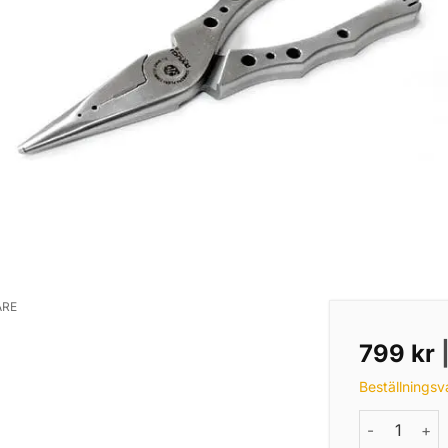
ARE
799
kr
Beställningsv
Ryugi R-Plie