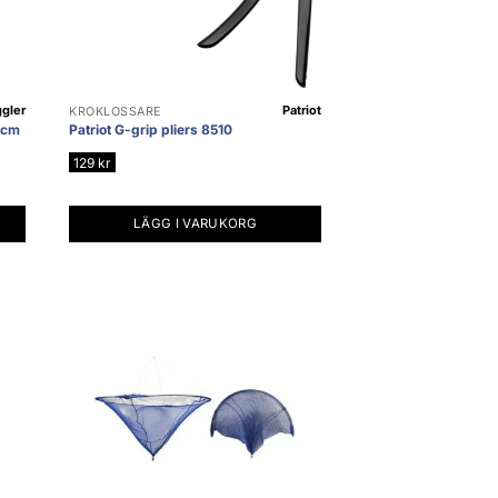
gler
Patriot
KROKLOSSARE
0cm
Patriot G-grip pliers 8510
129
kr
LÄGG I VARUKORG