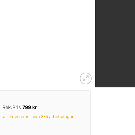
|
Rek.Pris
799
kr
ara - Levereras inom 3-5 arbetsdagar
r Silver mängd