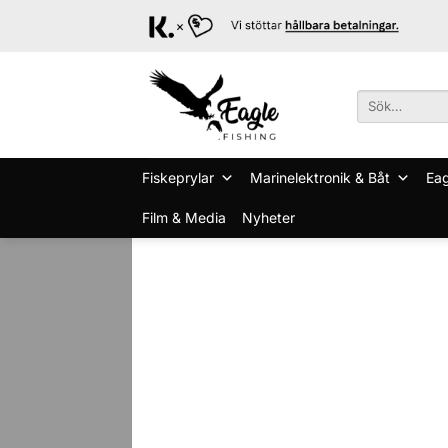
Skip
to
content
Sök
efter:
Fiskeprylar
Marinelektronik & Båt
Eag
Film & Media
Nyheter