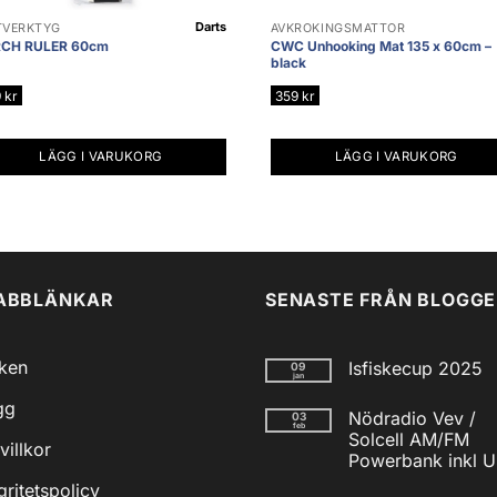
Darts
TVERKTYG
AVKROKINGSMATTOR
CH RULER 60cm
CWC Unhooking Mat 135 x 60cm –
black
9
kr
359
kr
LÄGG I VARUKORG
LÄGG I VARUKORG
ABBLÄNKAR
SENASTE FRÅN BLOGG
iken
Isfiskecup 2025
09
jan
Inga
gg
kommentarer
Nödradio Vev /
03
till
feb
Isfiskecup
Solcell AM/FM
villkor
2025
Powerbank inkl 
Inga
gritetspolicy