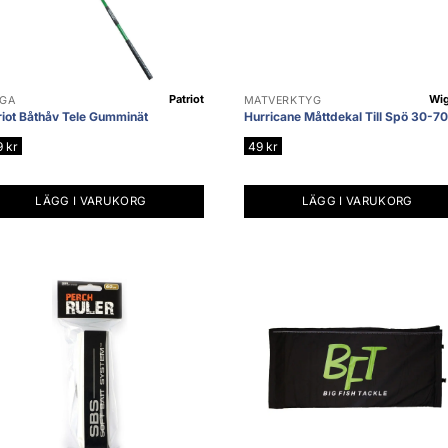
Patriot
Wig
NGA
MÄTVERKTYG
riot Båthåv Tele Gumminät
Hurricane Måttdekal Till Spö 30-7
9
kr
49
kr
LÄGG I VARUKORG
LÄGG I VARUKORG