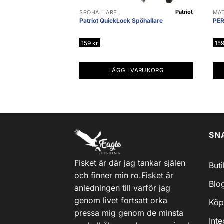
Patriot
SPÖHÅLLARE
MÄ
Patriot QuickLock Spöhållare
PER
159
kr
15
LÄGG I VARUKORG
SN
Fisket är där jag tankar själen
But
och finner min ro.Fisket är
Blo
anledningen till varför jag
genom livet fortsatt orka
Köp
pressa mig genom de minsta
Inte