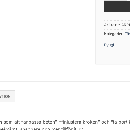
Artikelnr:
ARP
Kategorier:
Tä
Ryugi
ATION
som att “anpassa beten”, “finjustera kroken” och “ta bort k
ekvämt, snabbare och mer tillförlitligt.