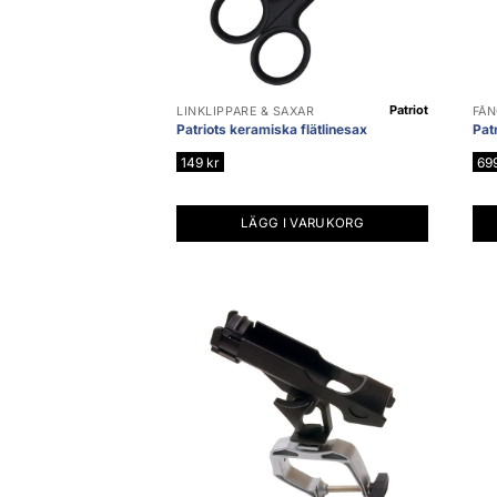
Patriot
LINKLIPPARE & SAXAR
FÅ
Patriots keramiska flätlinesax
Pat
149
kr
69
LÄGG I VARUKORG