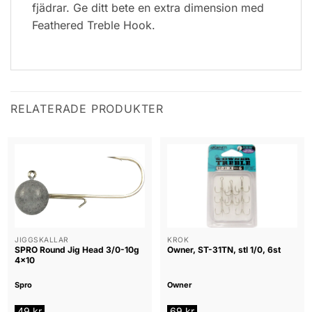
fjädrar. Ge ditt bete en extra dimension med
Feathered Treble Hook.
RELATERADE PRODUKTER
JIGGSKALLAR
KROK
SPRO Round Jig Head 3/0-10g
Owner, ST-31TN, stl 1/0, 6st
4×10
Spro
Owner
49
kr
69
kr