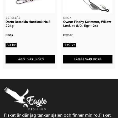
BETESLÅS
KROK
Darts Beteslås Hardlock No 8
Owner Flashy Swimmer, Willow
22kg
Leaf, stl 8/0, 11gr – 2st
Darts
Owner
59
kr
139
kr
LÄGG I VARUKORG
LÄGG I VARUKORG
Fisket är där jag tankar själen och finner min ro.Fisket