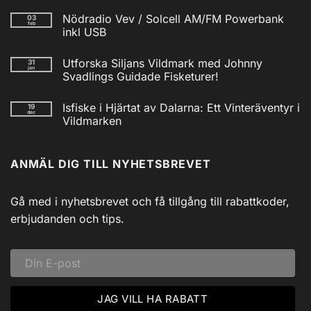
Inga
kommentarer
Nödradio Vev / Solcell AM/FM Powerbank
03
till
feb
Isfiskecup
inkl USB
2025
Inga
kommentarer
Utforska Siljans Vildmark med Johnny
31
till
jan
Nödradio
Svadlings Guidade Fisketurer!
Vev
/
Inga
Solcell
kommentarer
Isfiske i Hjärtat av Dalarna: Ett Vinteräventyr i
19
till
AM/FM
dec
Utforska
Powerbank
Vildmarken
Siljans
inkl
Vildmark
Inga
USB
med
kommentarer
till
Johnny
ANMÄL DIG TILL NYHETSBREVET
Isfiske
Svadlings
i
Guidade
Hjärtat
Fisketurer!
av
Dalarna:
Gå med i nyhetsbrevet och få tillgång till rabattkoder,
Ett
Vinteräventyr
erbjudanden och tips.
i
Vildmarken