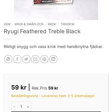
HEM
/
KROK & SMÅPLOCK
/
KROK
/
TREKROK
Ryugi Feathered Treble Black
Riktigt snygg och vass krok med handknytna fjädrar.
59
kr
|
Rek.Pris
59
kr
Beställningsvara - Levereras inom 3-5 arbetsdagar
Ryugi Feathered Treble Black mängd