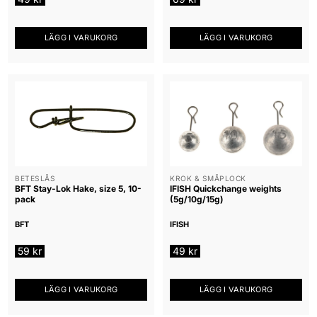
LÄGG I VARUKORG
LÄGG I VARUKORG
BETESLÅS
KROK & SMÅPLOCK
BFT Stay-Lok Hake, size 5, 10-
IFISH Quickchange weights
pack
(5g/10g/15g)
BFT
IFISH
59
kr
49
kr
LÄGG I VARUKORG
LÄGG I VARUKORG