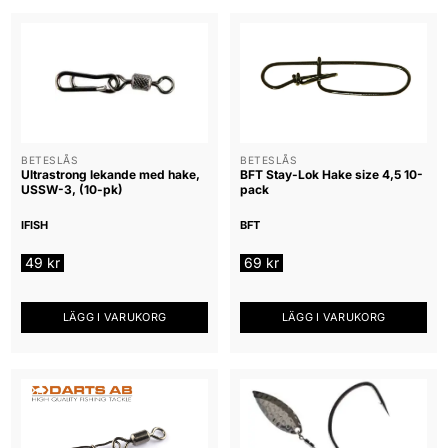
BETESLÅS
BETESLÅS
Ultrastrong lekande med hake,
BFT Stay-Lok Hake size 4,5 10-
USSW-3, (10-pk)
pack
IFISH
BFT
49
kr
69
kr
LÄGG I VARUKORG
LÄGG I VARUKORG